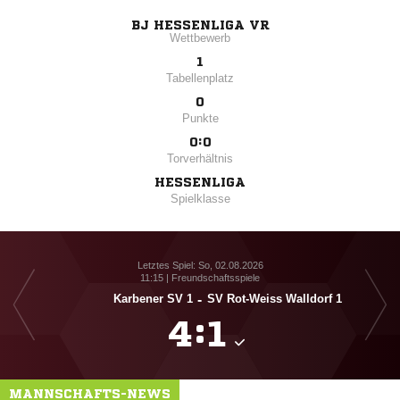
BJ HESSENLIGA VR
Wettbewerb
1
Tabellenplatz
0
Punkte
0:0
Torverhältnis
HESSENLIGA
Spielklasse
Letztes Spiel: So, 02.08.2026
11:15 | Freundschaftsspiele
Karbener SV 1
-
SV Rot-Weiss Walldorf 1
SV 

:

MANNSCHAFTS-NEWS