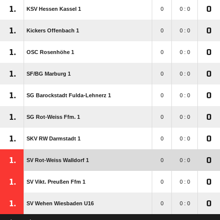
1.
0
KSV Hessen Kassel 1
0
0 : 0
1.
0
Kickers Offenbach 1
0
0 : 0
1.
0
OSC Rosenhöhe 1
0
0 : 0
1.
0
SF/​BG Marburg 1
0
0 : 0
1.
0
SG Barockstadt Fulda-Lehnerz 1
0
0 : 0
1.
0
SG Rot-Weiss Ffm. 1
0
0 : 0
1.
0
SKV RW Darmstadt 1
0
0 : 0
1.
0
SV Rot-Weiss Walldorf 1
0
0 : 0
1.
0
SV Vikt. Preußen Ffm 1
0
0 : 0
1.
0
SV Wehen Wiesbaden U16
0
0 : 0