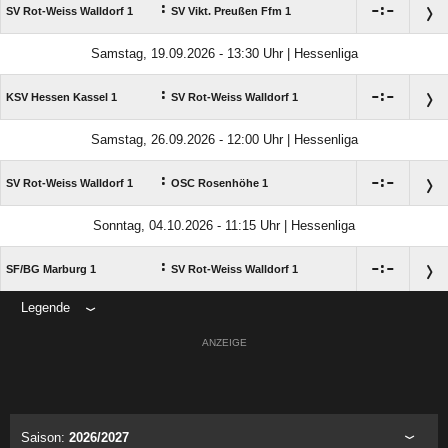
:

:

SV Rot-Weiss Walldorf 1
SV Vikt. Preußen Ffm 1
Samstag, 19.09.2026 - 13:30 Uhr | Hessenliga
:

:

KSV Hessen Kassel 1
SV Rot-Weiss Walldorf 1
Samstag, 26.09.2026 - 12:00 Uhr | Hessenliga
:

:

SV Rot-Weiss Walldorf 1
OSC Rosenhöhe 1
Sonntag, 04.10.2026 - 11:15 Uhr | Hessenliga
:

:

SF/​BG Marburg 1
SV Rot-Weiss Walldorf 1
Legende
ANZEIGE
Saison:
2026/2027