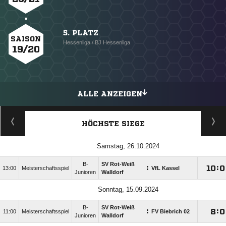
5. PLATZ
SAISON
Hessenliga / BJ Hessenliga
19/20
ALLE ANZEIGEN
HÖCHSTE SIEGE
Samstag, 26.10.2024
B-
SV Rot-Weiß
:

:

13:00
Meisterschaftsspiel
VfL Kassel
Junioren
Walldorf
Sonntag, 15.09.2024
B-
SV Rot-Weiß
:

:

11:00
Meisterschaftsspiel
FV Biebrich 02
Junioren
Walldorf