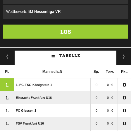
Wettbewerb:
BJ Hessenliga VR
LOS
TABELLE
Pl.
Mannschaft
Sp.
Torv.
Pkt.
1.
0
1. FC-TSG Königstein 1
0
0 : 0
1.
0
Eintracht Frankfurt U16
0
0 : 0
1.
0
FC Giessen 1
0
0 : 0
1.
0
FSV Frankfurt U16
0
0 : 0