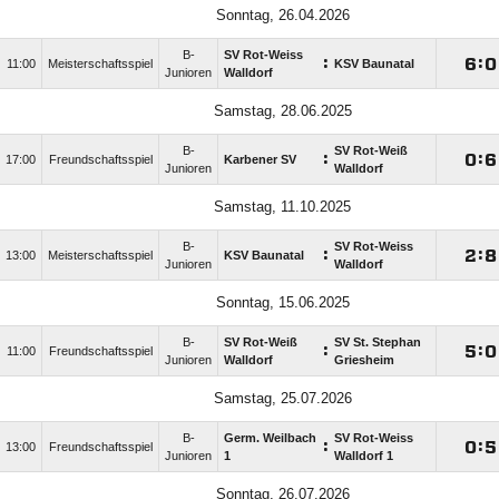
Sonntag, 26.04.2026
B-
SV Rot-Weiss
:

:

11:00
Meisterschaftsspiel
KSV Baunatal
Junioren
Walldorf
Samstag, 28.06.2025
B-
SV Rot-Weiß
:

:

17:00
Freundschaftsspiel
Karbener SV
Junioren
Walldorf
Samstag, 11.10.2025
B-
SV Rot-Weiss
:

:

13:00
Meisterschaftsspiel
KSV Baunatal
Junioren
Walldorf
Sonntag, 15.06.2025
B-
SV Rot-Weiß
SV St. Stephan
:

:

11:00
Freundschaftsspiel
Junioren
Walldorf
Griesheim
Samstag, 25.07.2026
B-
Germ. Weilbach
SV Rot-Weiss
:

:

13:00
Freundschaftsspiel
Junioren
1
Walldorf 1
Sonntag, 26.07.2026