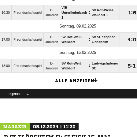
VfB
B-
SV Rot-Weiss
:

:

10:30
Freundschaftsspiel
Unterliederbach
Junioren
Walldorf 1
1
Sonntag, 09.02.2025
B-
SV Rot-Weiß
SV St. Stephan
:

:

17:00
Freundschaftsspiel
Junioren
Walldorf
Griesheim
Sonntag, 16.02.2025
B-
SV Rot-Weiß
Ludwigshafener
:

:

13:00
Freundschaftsspiel
Junioren
Walldorf
SC
ALLE ANZEIGEN
Legende
MAGAZIN
08.12.2024 | 11:30