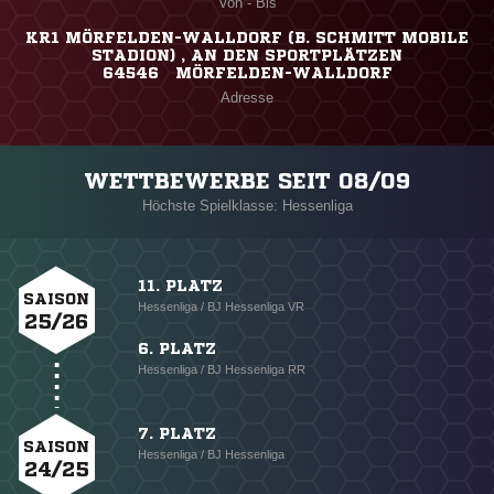
Von - Bis
KR1 MÖRFELDEN-WALLDORF (B. SCHMITT MOBILE
STADION) , AN DEN SPORTPLÄTZEN
64546 MÖRFELDEN-WALLDORF
Adresse
WETTBEWERBE SEIT 08/09
Höchste Spielklasse: Hessenliga
11. PLATZ
SAISON
Hessenliga / BJ Hessenliga VR
25/26
6. PLATZ
Hessenliga / BJ Hessenliga RR
7. PLATZ
SAISON
Hessenliga / BJ Hessenliga
24/25