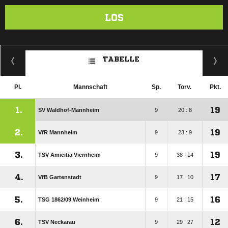
LOS
TABELLE
Pl.
Mannschaft
Sp.
Torv.
Pkt.
1.
19
SV Waldhof-Mannheim
9
20 : 8
2.
19
VfR Mannheim
9
23 : 9
3.
19
TSV Amicitia Viernheim
9
38 : 14
4.
17
VfB Gartenstadt
9
17 : 10
5.
16
TSG 1862/​09 Weinheim
9
21 : 15
6.
12
TSV Neckarau
9
29 : 27