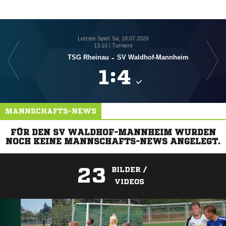
Letztes Spiel: Sa, 18.07.2026
13:10 | Turniere
TSG Rheinau
-
SV Waldhof-Mannheim

:

MANNSCHAFTS-NEWS
FÜR DEN SV WALDHOF-MANNHEIM WURDEN
NOCH KEINE MANNSCHAFTS-NEWS ANGELEGT.
23
BILDER /
VIDEOS