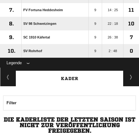
7.
11
FV Fortuna Heddesheim
9
14 : 25
8.
10
SV 98 Schwetzingen
9
22 : 18
9.
7
SC 1910 Käfertal
9
26 : 38
10.
0
SV Rohrhof
9
2 : 48
Legende
KADER
Filter
DIE KADERLISTE DER LETZTEN SAISON IST
NICHT ZUR VERÖFFENTLICHUNG
FREIGEGEBEN.