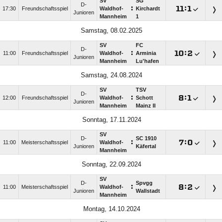
SV
SG
D-
:

:

17:30
Freundschaftsspiel
Waldhof-
Kirchardt
Junioren
Mannheim
1
Samstag, 08.02.2025
SV
FC
D-
:

:

11:00
Freundschaftsspiel
Waldhof-
Arminia
Junioren
Mannheim
Lu'hafen
Samstag, 24.08.2024
SV
TSV
D-
:

:

12:00
Freundschaftsspiel
Waldhof-
Schott
Junioren
Mannheim
Mainz II
Sonntag, 17.11.2024
SV
D-
SC 1910
:

:

11:00
Meisterschaftsspiel
Waldhof-
Junioren
Käfertal
Mannheim
Sonntag, 22.09.2024
SV
D-
Spvgg
:

:

11:00
Meisterschaftsspiel
Waldhof-
Junioren
Wallstadt
Mannheim
Montag, 14.10.2024