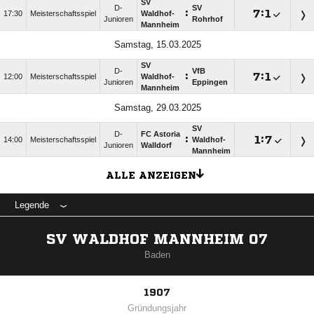
SV
D-
SV
:

:

17:30
Meisterschaftsspiel
Waldhof-
Junioren
Rohrhof
Mannheim
Samstag, 15.03.2025
SV
D-
VfB
:

:

12:00
Meisterschaftsspiel
Waldhof-
Junioren
Eppingen
Mannheim
Samstag, 29.03.2025
SV
D-
FC Astoria
:

:

14:00
Meisterschaftsspiel
Waldhof-
Junioren
Walldorf
Mannheim
ALLE ANZEIGEN
Legende
SV WALDHOF MANNHEIM 07
Baden
1907
Gründungsjahr