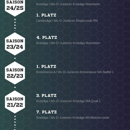
SAISON
Kreisliga / bfv-D-Junioren Kreisliga Mannheim
24/25
1. PLATZ
Landesliga / bfv-D-Junioren Regiorunde RN
4. PLATZ
SAISON
Kreisliga / bfv-D-Junioren Kreisliga Mannheim
23/24
1. PLATZ
SAISON
Kreisklasse A / bfv-D-Junioren Kreisklasse MA Staffel 1
22/23
3. PLATZ
SAISON
Kreisliga / bfv-D-Junioren Kreisliga MA Quali 1
21/22
7. PLATZ
Kreisliga / bfv D-Junioren Kreisliga MA Meisterrunde