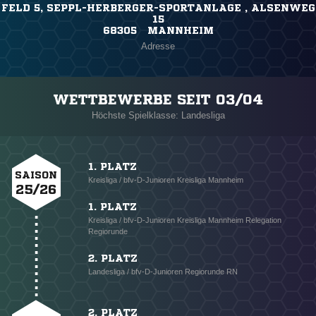
FELD 5, SEPPL-HERBERGER-SPORTANLAGE , ALSENWEG
15
68305 MANNHEIM
Adresse
WETTBEWERBE SEIT 03/04
Höchste Spielklasse: Landesliga
1. PLATZ
SAISON
Kreisliga / bfv-D-Junioren Kreisliga Mannheim
25/26
1. PLATZ
Kreisliga / bfv-D-Junioren Kreisliga Mannheim Relegation
Regiorunde
2. PLATZ
Landesliga / bfv-D-Junioren Regiorunde RN
2. PLATZ