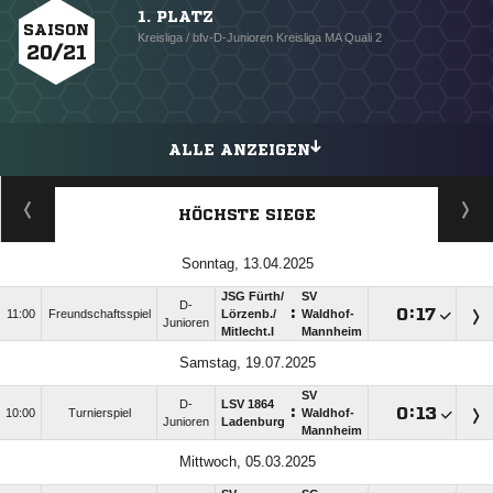
1. PLATZ
SAISON
Kreisliga / bfv-D-Junioren Kreisliga MA Quali 2
20/21
ALLE ANZEIGEN
HÖCHSTE SIEGE
Sonntag, 13.04.2025
JSG Fürth/​
SV
D-
:

:

11:00
Freundschaftsspiel
Lörzenb./​
Waldhof-
Junioren
Mitlecht.I
Mannheim
Samstag, 19.07.2025
SV
D-
LSV 1864
:

:

10:00
Turnierspiel
Waldhof-
Junioren
Ladenburg
Mannheim
Mittwoch, 05.03.2025