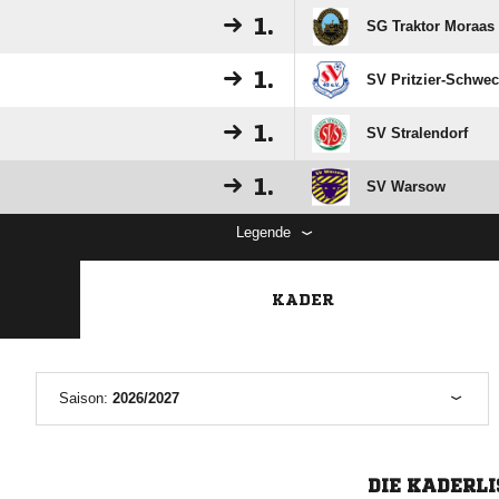
1.
SG Traktor Moraas
1.
SV Pritzier-Schwec
1.
SV Stralendorf
1.
SV Warsow
Legende
KADER
Saison:
2026/2027
DIE KADERLI