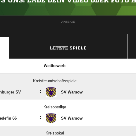
'S UNS! LADE DEIN VIDEO ODER FOTO 
ANZEIGE
LETZTE SPIELE
Wettbewerb
Kreisfreundschaftsspiele
:
enburger SV
SV Warsow
Kreisoberliga
:
edefin 66
SV Warsow
Kreispokal