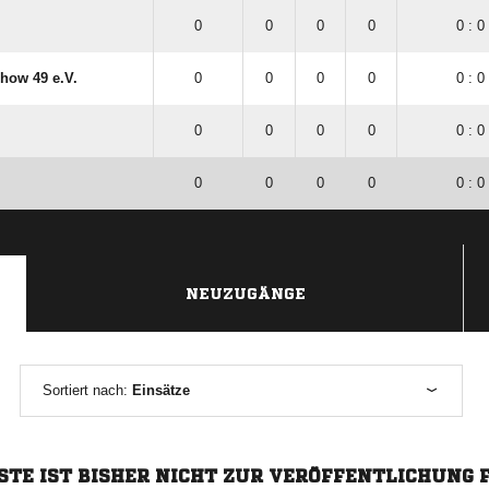
0
0
0
0
0 : 0
how 49 e.V.
0
0
0
0
0 : 0
0
0
0
0
0 : 0
0
0
0
0
0 : 0
NEUZUGÄNGE
Sortiert nach:
Einsätze
STE IST BISHER NICHT ZUR VERÖFFENTLICHUNG 