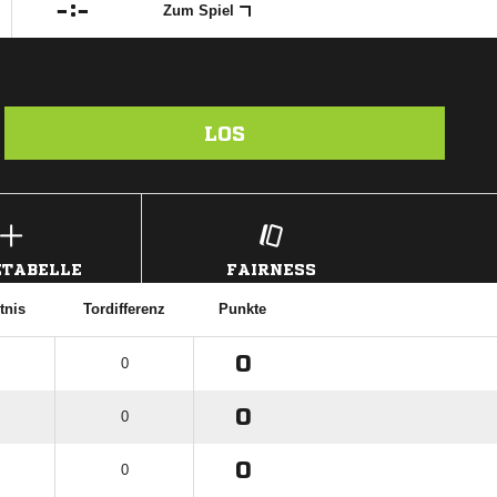

:

Zum Spiel
LOS
TABELLE
FAIRNESS
tnis
Tordifferenz
Punkte
0
0
0
0
0
0