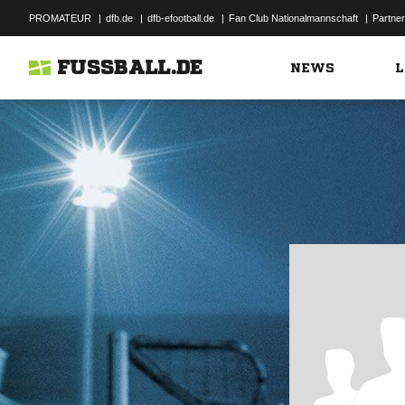
PROMATEUR
|
dfb.de
|
dfb-efootball.de
|
Fan Club Nationalmannschaft
|
Partner
FUSSBALL.DE
NEWS
L