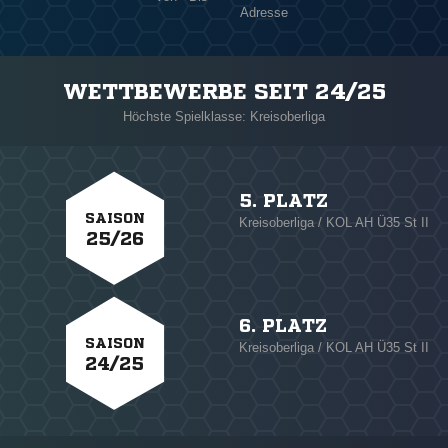
Adresse
WETTBEWERBE SEIT 24/25
Höchste Spielklasse: Kreisoberliga
5. PLATZ
SAISON
Kreisoberliga / KOL AH Ü35 St II
25/26
6. PLATZ
SAISON
Kreisoberliga / KOL AH Ü35 St II
24/25