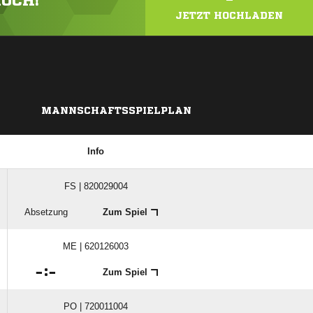
HOCH!
JETZT HOCHLADEN
MANNSCHAFTSSPIELPLAN
Info
FS | 820029004
Absetzung
Zum Spiel
ME | 620126003

:

Zum Spiel
PO | 720011004