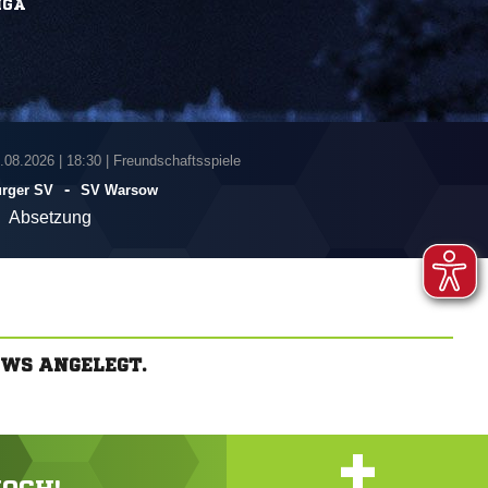
IGA
7.08.2026
|
18:30 | Freundschaftsspiele
-
urger SV
SV Warsow
Absetzung
WS ANGELEGT.
+