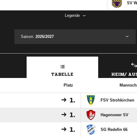
SV W
Legende
Saison:
2026/2027
TABELLE
HEIM/ A
Platz
Mannscha
1.
FSV Strohkirchen
1.
Hagenower SV
1.
SG Redefin 66