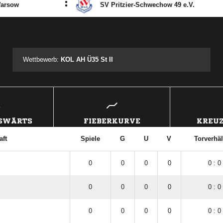
:
arsow
SV Pritzier-Schwechow 49 e.V.
ANZEIGE
Wettbewerb:
KOL AH Ü35 St II
USWÄRTS
FIEBERKURVE
KREUZ
ft
Spiele
G
U
V
Torverhäl
0
0
0
0
0 : 0
0
0
0
0
0 : 0
0
0
0
0
0 : 0