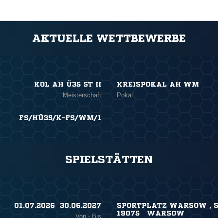
AKTUELLE WETTBEWERBE
KOL AH Ü35 ST II
KREISPOKAL AH WM
Meisterschaft
Pokal
FS/HÜ35/K-FS/WM/1
SPIELSTÄTTEN
01.07.2026 ​ 30.06.2027
SPORTPLATZ WARSOW , 
19075 WARSOW
Von - Bis