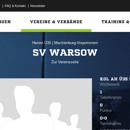
|
FAQ & Kontakt
|
Newsletter
Link
IGEN
VEREINE & VERBÄNDE
TRAINING &
Herren Ü35
|
Mecklenburg-Vorpommern
SV WARSOW
Zur Vereinsseite
KOL AH Ü35 S
Wettbewerb
1
Tabellenplatz
0
Punkte
0:0
Torverhältnis