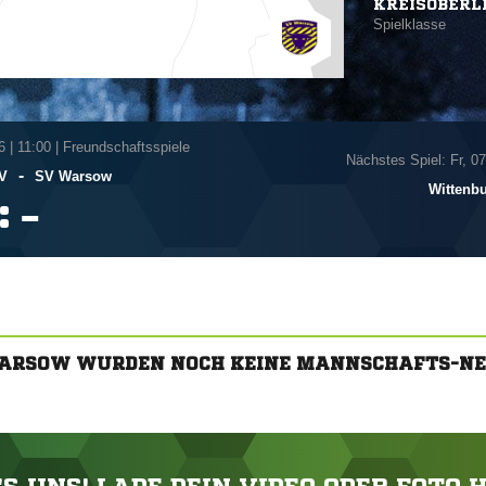
KREISOBERL
Spielklasse
6
|
11:00 | Freundschaftsspiele
Nächstes Spiel: Fr, 0
-
SV
SV Warsow
Wittenb
:

WARSOW WURDEN NOCH KEINE MANNSCHAFTS-NE