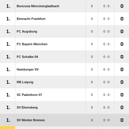
1.
0
Borussia Mönchengladbach
0
0 : 0
1.
0
Eintracht Frankfurt
0
0 : 0
1.
0
FC Augsburg
0
0 : 0
1.
0
FC Bayern München
0
0 : 0
1.
0
FC Schalke 04
0
0 : 0
1.
0
Hamburger SV
0
0 : 0
1.
0
RB Leipzig
0
0 : 0
1.
0
SC Paderborn 07
0
0 : 0
1.
0
SV Elversberg
0
0 : 0
1.
0
SV Werder Bremen
0
0 : 0