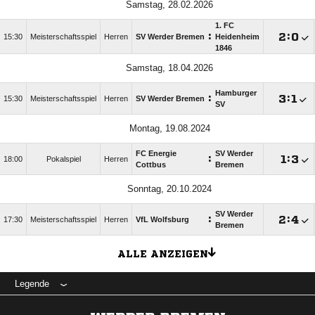
Samstag, 28.02.2026
1. FC
:

:

15:30
Meisterschaftsspiel
Herren
SV Werder Bremen
Heidenheim
1846
Samstag, 18.04.2026
Hamburger
:

:

15:30
Meisterschaftsspiel
Herren
SV Werder Bremen
SV
Montag, 19.08.2024
FC Energie
SV Werder
:

:

18:00
Pokalspiel
Herren
Cottbus
Bremen
Sonntag, 20.10.2024
SV Werder
:

:

17:30
Meisterschaftsspiel
Herren
VfL Wolfsburg
Bremen
ALLE ANZEIGEN
Legende