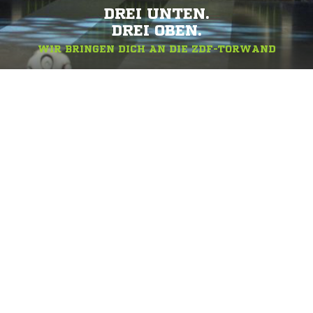
DREI UNTEN.
DREI OBEN.
WIR BRINGEN DICH AN DIE ZDF-TORWAND