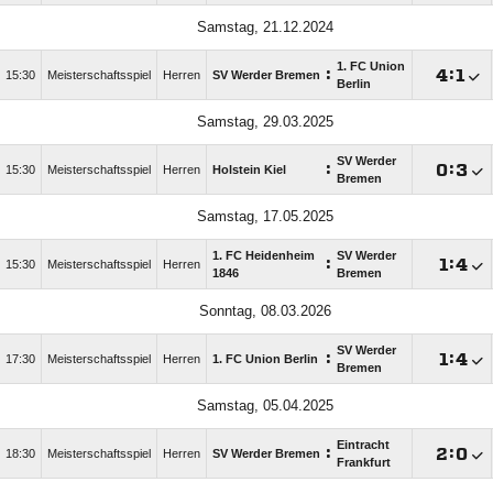
Samstag, 21.12.2024
1. FC Union
:

:

15:30
Meisterschaftsspiel
Herren
SV Werder Bremen
Berlin
Samstag, 29.03.2025
SV Werder
:

:

15:30
Meisterschaftsspiel
Herren
Holstein Kiel
Bremen
Samstag, 17.05.2025
1. FC Heidenheim
SV Werder
:

:

15:30
Meisterschaftsspiel
Herren
1846
Bremen
Sonntag, 08.03.2026
SV Werder
:

:

17:30
Meisterschaftsspiel
Herren
1. FC Union Berlin
Bremen
Samstag, 05.04.2025
Eintracht
:

:

18:30
Meisterschaftsspiel
Herren
SV Werder Bremen
Frankfurt