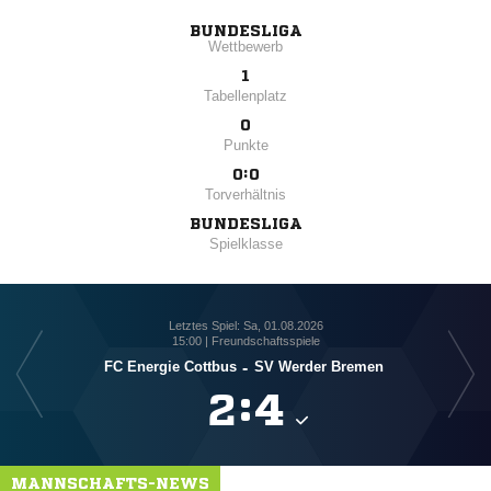
BUNDESLIGA
Wettbewerb
1
Tabellenplatz
0
Punkte
0:0
Torverhältnis
BUNDESLIGA
Spielklasse
Letztes Spiel: Sa, 01.08.2026
15:00 | Freundschaftsspiele
FC Energie Cottbus
-
SV Werder Bremen

:

MANNSCHAFTS-NEWS