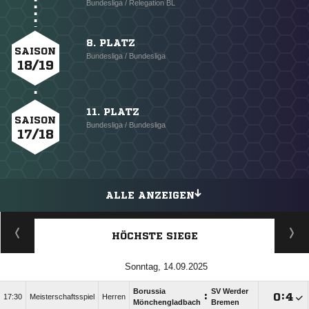
Bundesliga / Relegation BL
8. PLATZ
SAISON
Bundesliga / Bundesliga
18/19
11. PLATZ
SAISON
Bundesliga / Bundesliga
17/18
ALLE ANZEIGEN
HÖCHSTE SIEGE
Sonntag, 14.09.2025
Borussia
SV Werder
:

:

17:30
Meisterschaftsspiel
Herren
Mönchengladbach
Bremen