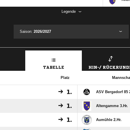
Legende
Saison:
2026/2027
TABELLE
HIN-/ RÜCKRUND
Platz
Mannscha
1.
ASV Bergedorf 85 2
1.
Altengamme 3.Hr.
1.
Aumühle 2.Hr.