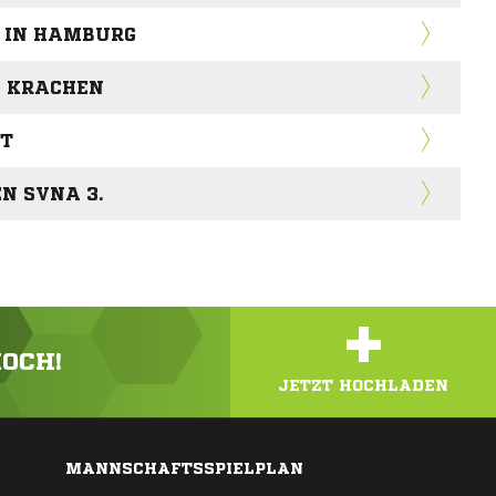
T IN HAMBURG
G KRACHEN
RT
N SVNA 3.
+
HOCH!
JETZT HOCHLADEN
MANNSCHAFTSSPIELPLAN