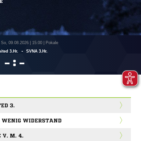
E
 So, 09.08.2026
|
15:00 | Pokale
-
ted 3.Hr.
SVNA 3.Hr.
:


ED 3.
R WENIG WIDERSTAND
V. M. 4.