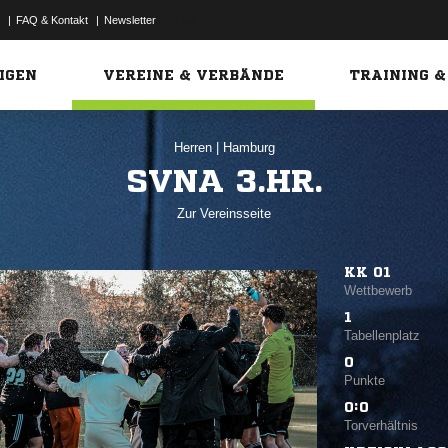
|
FAQ & Kontakt
|
Newsletter
Link
IGEN
VEREINE & VERBÄNDE
TRAINING &
Herren
|
Hamburg
SVNA 3.HR.
Zur Vereinsseite
KK 01
Wettbewerb
1
Tabellenplatz
0
Punkte
0:0
Torverhältnis