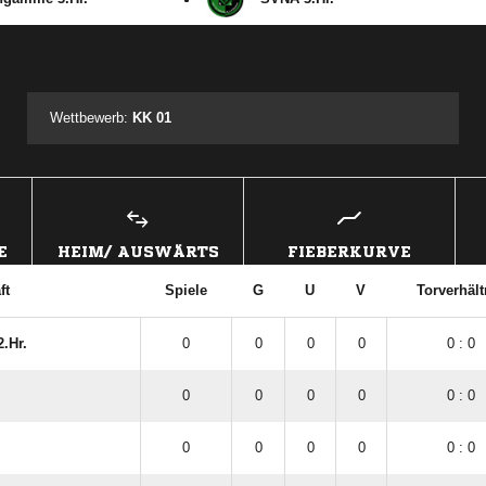
ANZEIGE
Wettbewerb:
KK 01
E
HEIM/ AUSWÄRTS
FIEBERKURVE
ft
Spiele
G
U
V
Torverhält
.Hr.
0
0
0
0
0 : 0
0
0
0
0
0 : 0
0
0
0
0
0 : 0