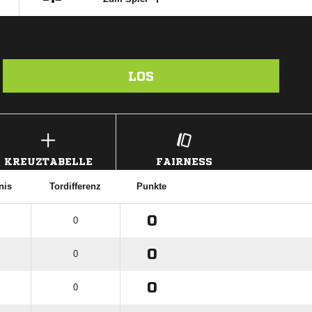
LOS
KREUZTABELLE
FAIRNESS
nis
Tordifferenz
Punkte
0
0
0
0
0
0