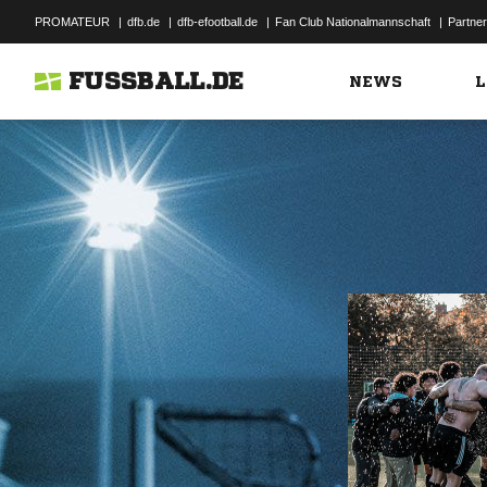
PROMATEUR
|
dfb.de
|
dfb-efootball.de
|
Fan Club Nationalmannschaft
|
Partner
FUSSBALL.DE
NEWS
L