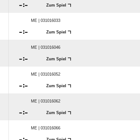

:

Zum Spiel
ME | 031016033

:

Zum Spiel
ME | 031016046

:

Zum Spiel
ME | 031016052

:

Zum Spiel
ME | 031016062

:

Zum Spiel
ME | 031016066

:

Zum Spiel