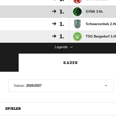
1.
SVNA 3.Hr.
1.
Schwarzenbek 2.Hr
1.
TSG Bergedorf 1.H
Legende
KADER
Saison:
2026/2027
SPIELER