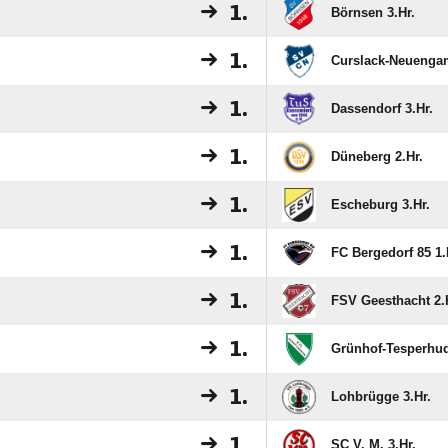
1.
Börnsen 3.Hr.
1.
Curslack-Neuenga
1.
Dassendorf 3.Hr.
1.
Düneberg 2.Hr.
1.
Escheburg 3.Hr.
1.
FC Bergedorf 85 1.
1.
FSV Geesthacht 2.
1.
Grünhof-Tesperhud
1.
Lohbrügge 3.Hr.
1.
SC V. M. 3.Hr.