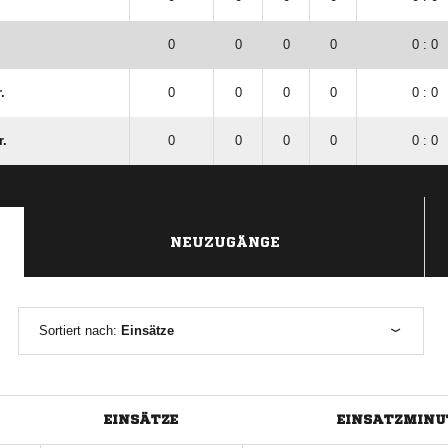
0
0
0
0
0 : 0
.
0
0
0
0
0 : 0
r.
0
0
0
0
0 : 0
NEUZUGÄNGE
Sortiert nach:
Einsätze
EINSÄTZE
EINSATZMINU