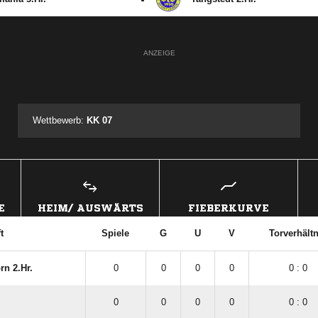
ANZEIGE
Wettbewerb:
KK 07
E
HEIM/ AUSWÄRTS
FIEBERKURVE
t
Spiele
G
U
V
Torverhältn
rn 2.Hr.
0
0
0
0
0 : 0
0
0
0
0
0 : 0