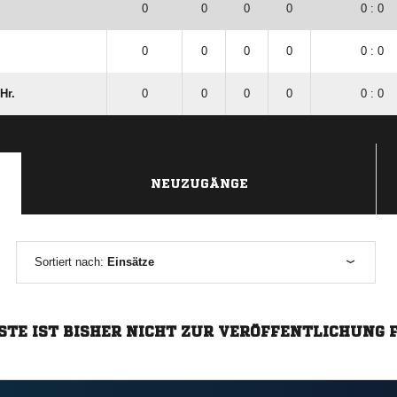
0
0
0
0
0 : 0
0
0
0
0
0 : 0
Hr.
0
0
0
0
0 : 0
NEUZUGÄNGE
Sortiert nach:
Einsätze
STE IST BISHER NICHT ZUR VERÖFFENTLICHUNG 