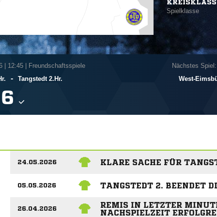
KREISKLASS
Spielklasse
6
|
12:45 | Freundschaftsspiele
Nächstes Spiel:
-
r.
Tangstedt 2.Hr.
West-Eimsbüt

KLARE SACHE FÜR TANGST
24.05.2026
TANGSTEDT 2. BEENDET DI
05.05.2026
REMIS IN LETZTER MINUTE
26.04.2026
NACHSPIELZEIT ERFOLGRE