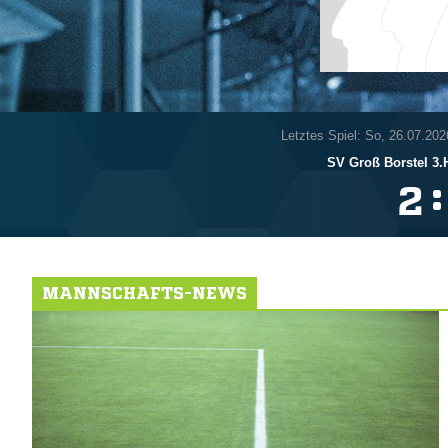
Letztes Spiel: So, 26.07.202
SV Groß Borstel 3.H
:

MANNSCHAFTS-NEWS