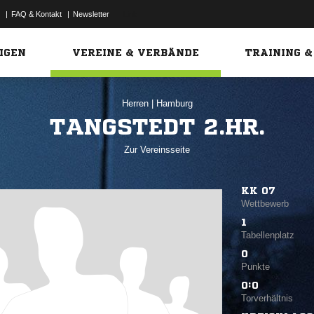
|
FAQ & Kontakt
|
Newsletter
Link
IGEN
VEREINE & VERBÄNDE
TRAINING &
Herren
|
Hamburg
TANGSTEDT 2.HR.
Zur Vereinsseite
KK 07
Wettbewerb
1
Tabellenplatz
0
Punkte
0:0
Torverhältnis