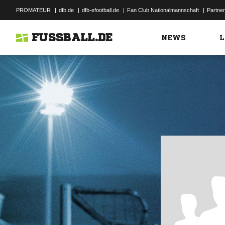
PROMATEUR
|
dfb.de
|
dfb-efootball.de
|
Fan Club Nationalmannschaft
|
Partner
FUSSBALL.DE
NEWS
L