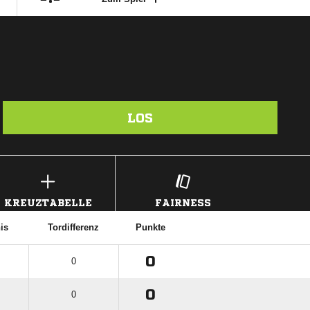
LOS
KREUZTABELLE
FAIRNESS
is
Tordifferenz
Punkte
0
0
0
0