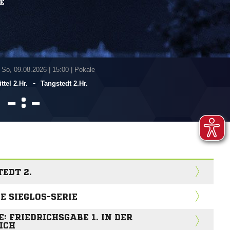
E
 So, 09.08.2026
|
15:00 | Pokale
-
tel 2.Hr.
Tangstedt 2.Hr.
:


EDT 2.
E SIEGLOS-SERIE
: FRIEDRICHSGABE 1. IN DER
ICH