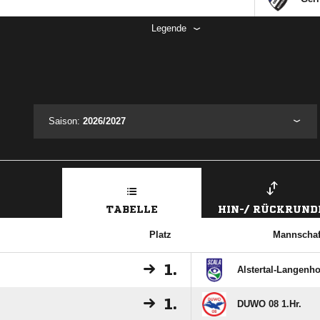
Legende
Saison:
2026/2027
TABELLE
HIN-/ RÜCKRUND
Platz
Mannschaf
1.
Alstertal-Langenho
1.
DUWO 08 1.Hr.