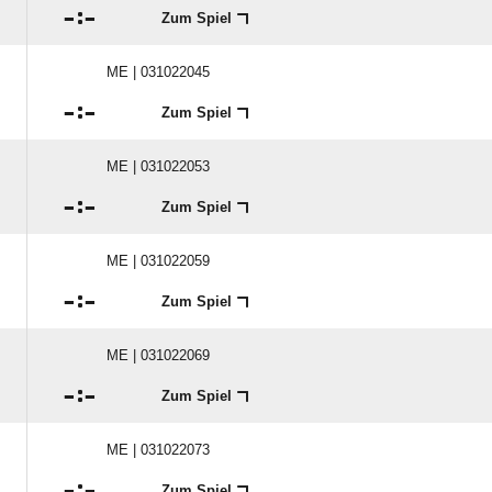

:

Zum Spiel
ME | 031022045

:

Zum Spiel
ME | 031022053

:

Zum Spiel
ME | 031022059

:

Zum Spiel
ME | 031022069

:

Zum Spiel
ME | 031022073

:

Zum Spiel