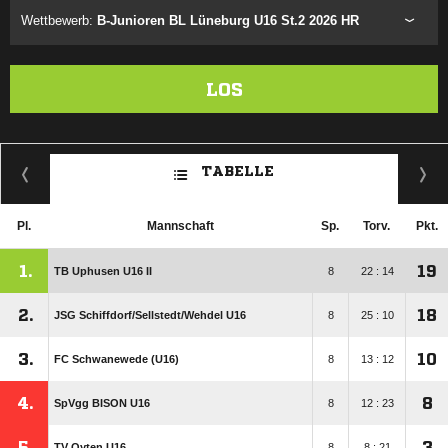
Wettbewerb:
B-Junioren BL Lüneburg U16 St.2 2026 HR
LOS
TABELLE
Pl.
Mannschaft
Sp.
Torv.
Pkt.
1.
19
TB Uphusen U16 II
8
22 : 14
2.
18
JSG Schiffdorf/​Sellstedt/​Wehdel U16
8
25 : 10
3.
10
FC Schwanewede (U16)
8
13 : 12
4.
8
SpVgg BISON U16
8
12 : 23
5.
3
TV Oyten U16
8
8 : 21