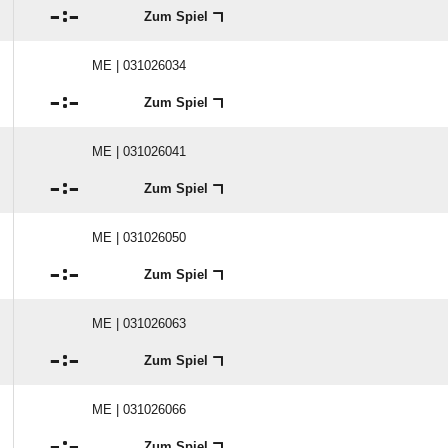

:

Zum Spiel
ME | 031026034

:

Zum Spiel
ME | 031026041

:

Zum Spiel
ME | 031026050

:

Zum Spiel
ME | 031026063

:

Zum Spiel
ME | 031026066

:

Zum Spiel