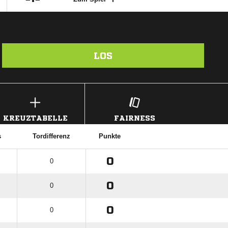
LOS
KREUZTABELLE
FAIRNESS
s
Tordifferenz
Punkte
0
0
0
0
0
0