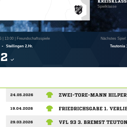
KREISKLASS
Spielklasse
6
|
13:00 | Freundschaftsspiele
Nächstes Spiel:
-
Stellingen 2.Hr.
Teutonia 

ZWEI-TORE-MANN HILPERT
24.05.2026
FRIEDRICHSGABE 1. VERLI
19.04.2026
VFL 93 3. BREMST TEUTON
29.03.2026