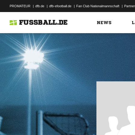
PROMATEUR
|
dfb.de
|
dfb-efootball.de
|
Fan Club Nationalmannschaft
|
Partner
FUSSBALL.DE
NEWS
L