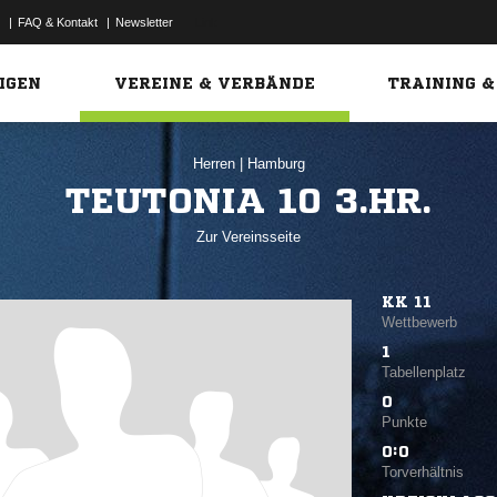
|
FAQ & Kontakt
|
Newsletter
Link
IGEN
VEREINE & VERBÄNDE
TRAINING &
Herren
|
Hamburg
TEUTONIA 10 3.HR.
Zur Vereinsseite
KK 11
Wettbewerb
1
Tabellenplatz
0
Punkte
0:0
Torverhältnis