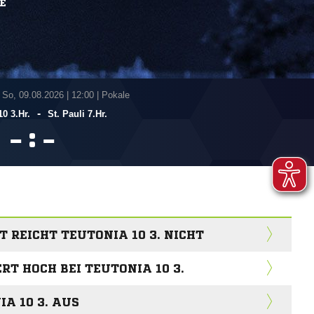
E
 So, 09.08.2026
|
12:00 | Pokale
-
10 3.Hr.
St. Pauli 7.Hr.
:


 REICHT TEUTONIA 10 3. NICHT
ERT HOCH BEI TEUTONIA 10 3.
IA 10 3. AUS