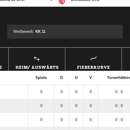
ANZEIGE
Wettbewerb:
KK 11
E
HEIM/ AUSWÄRTS
FIEBERKURVE
Spiele
G
U
V
Torverhältni
0
0
0
0
0 : 0
0
0
0
0
0 : 0
0
0
0
0
0 : 0