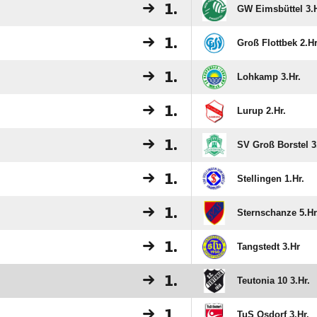
1.
GW Eimsbüttel 3.H
1.
Groß Flottbek 2.Hr
1.
Lohkamp 3.Hr.
1.
Lurup 2.Hr.
1.
SV Groß Borstel 3
1.
Stellingen 1.Hr.
1.
Sternschanze 5.Hr
1.
Tangstedt 3.Hr
1.
Teutonia 10 3.Hr.
1.
TuS Osdorf 3.Hr.