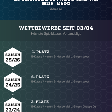
55129 MAINZ
Adresse
WETTBEWERBE SEIT 03/04
Höchste Spielklasse: Verbandsliga
4. PLATZ
SAISON
B-Klasse / Herren B-Klasse Mainz-Bingen West
25/26
6. PLATZ
SAISON
B-Klasse / Herren B-Klasse Mainz-Bingen West
24/25
3. PLATZ
SAISON
B-Klasse / Herren B-Klasse Mainz-Bingen Gruppe Ost
23/24