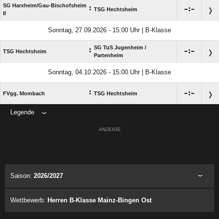
SG Harxheim/​Gau-Bischofsheim
:

:

TSG Hechtsheim
II
Sonntag, 27.09.2026 - 15:00 Uhr | B-Klasse
SG TuS Jugenheim /​
:

:

TSG Hechtsheim
Partenheim
Sonntag, 04.10.2026 - 15:00 Uhr | B-Klasse
:

:

FVgg. Mombach
TSG Hechtsheim
Legende
ANZEIGE
Saison:
2026/2027
Wettbewerb:
Herren B-Klasse Mainz-Bingen Ost