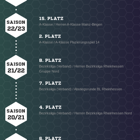
15. PLATZ
SAISON
A-Klasse / Herren A-Klasse Mainz-Bingen
22/23
2. PLATZ
A-Klasse / A-Klasse Plazierungsspiel 14
8. PLATZ
SAISON
Bezirksliga (Verband) / Herren Bezirksliga Rheinhessen
21/22
Gruppe Nord
7. PLATZ
Bezirksliga (Verband) / Abstiegsrunde BL Rheinhessen
4. PLATZ
SAISON
Bezirksliga (Verband) / Herren Bezirksliga Rheinhessen Nord
20/21
6. PLATZ