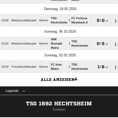
Dienstag, 19.05.2026
TSG
FC Fortuna
:

:

19:00
Meisterschaftsspiel
Herren
Hechtsheim
Mombach II
Sonntag, 06.10.2024
SNK
TSG
:

:

15:00
Meisterschaftsspiel
Herren
Bosnjak
Hechtsheim
Mainz
Sonntag, 02.02.2025
FC Inter
TSG
:

:

15:00
Freundschaftsspiel
Herren
Mainz
Hechtsheim
ALLE ANZEIGEN
Legende
TSG 1892 HECHTSHEIM
Südwest