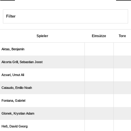
Filter
Spieler
Einsätze
Tore
 
   
  
  
 
  
  