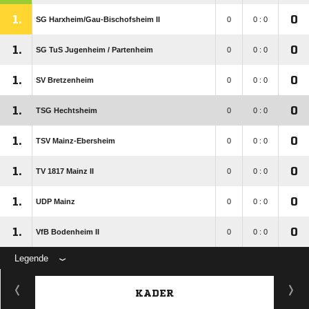
1.
0
SG Harxheim/​Gau-Bischofsheim II
0
0 : 0
1.
0
SG TuS Jugenheim /​ Partenheim
0
0 : 0
1.
0
SV Bretzenheim
0
0 : 0
1.
0
TSG Hechtsheim
0
0 : 0
1.
0
TSV Mainz-Ebersheim
0
0 : 0
1.
0
TV 1817 Mainz II
0
0 : 0
1.
0
UDP Mainz
0
0 : 0
1.
0
VfB Bodenheim II
0
0 : 0
Legende
KADER