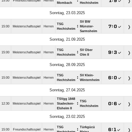
:

:

15:00
Freundschaftsspiel
Herren
Mombach
Hechtsheim
Sonntag, 23.03.2025
SV BW
TSG
:

:

15:00
Meisterschaftsspiel
Herren
Münster-
Hechtsheim
Sarmsheim
Sonntag, 21.09.2025
TSG
SV Ober
:

:

15:00
Meisterschaftsspiel
Herren
Hechtsheim
Olm II
Sonntag, 28.09.2025
TSG
SV Klein-
:

:

15:00
Meisterschaftsspiel
Herren
Hechtsheim
Winternheim
Sonntag, 27.04.2025
TSVgg 1848
TSG
:

:

12:30
Meisterschaftsspiel
Herren
Stadecken-
Hechtsheim
Elsheim II
Sonntag, 23.02.2025
TSG
Türkgücü
:

:

15:00
Freundschaftsspiel
Herren
Hechtsheim
Mainz