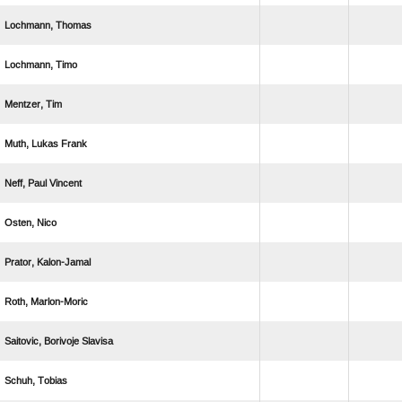
 
 
 
  
  
 
 
 
  
 