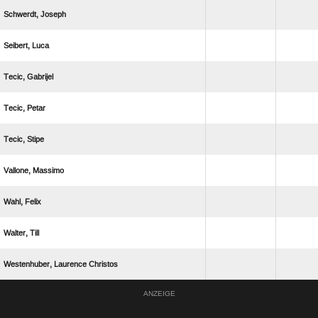
 
 
 
 
 
 
 
 
  
ANZEIGE