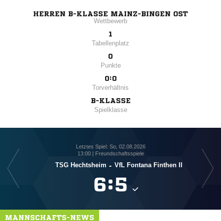
HERREN B-KLASSE MAINZ-BINGEN OST
Wettbewerb
1
Tabellenplatz
0
Punkte
0:0
Torverhältnis
B-KLASSE
Spielklasse
Letztes Spiel: So, 02.08.2026
13:00 | Freundschaftsspiele
TSG Hechtsheim
-
VfL Fontana Finthen II

:

MANNSCHAFTS-NEWS