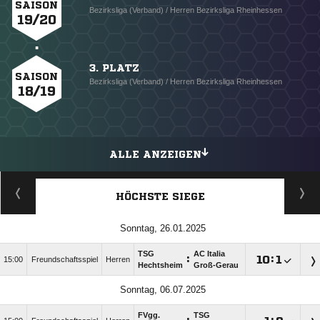
SAISON
Bezirksliga (Verband) / Herren Bezirksliga Rheinhessen
19/20
3. PLATZ
SAISON
Bezirksliga (Verband) / Herren Bezirksliga Rheinhessen
18/19
ALLE ANZEIGEN
HÖCHSTE SIEGE
Sonntag, 26.01.2025
TSG
AC Italia
:

:

15:00
Freundschaftsspiel
Herren
Hechtsheim
Groß-Gerau
Sonntag, 06.07.2025
FVgg.
TSG