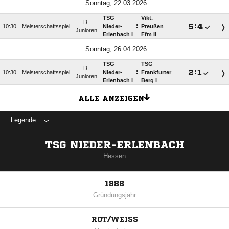
Sonntag, 22.03.2026
TSG
Vikt.
D-
:

:

10:30
Meisterschaftsspiel
Nieder-
Preußen
Junioren
Erlenbach I
Ffm II
Sonntag, 26.04.2026
TSG
TSG
D-
:

:

10:30
Meisterschaftsspiel
Nieder-
Frankfurter
Junioren
Erlenbach I
Berg I
ALLE ANZEIGEN
Legende
TSG NIEDER-ERLENBACH
Hessen
1888
Gründungsjahr
ROT/WEISS