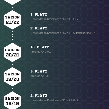
1. PLATZ
SAISON
1.Kreisklasse/Kreisklasse / DJKK F Gr.7
21/22
2. PLATZ
1.Kreisklasse/Kreisklasse / DJKK F Aufstiegsrunde Gr. 2
15. PLATZ
SAISON
Kreisliga A / DJKL F
20/21
5. PLATZ
SAISON
Kreisliga A / DJKL F
19/20
2. PLATZ
SAISON
1.Kreisklasse/Kreisklasse / DJKK F Gr.2
18/19