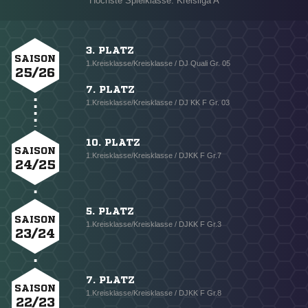
Höchste Spielklasse: Kreisliga A
3. PLATZ
SAISON
1.Kreisklasse/Kreisklasse / DJ Quali Gr. 05
25/26
7. PLATZ
1.Kreisklasse/Kreisklasse / DJ KK F Gr. 03
10. PLATZ
SAISON
1.Kreisklasse/Kreisklasse / DJKK F Gr.7
24/25
5. PLATZ
SAISON
1.Kreisklasse/Kreisklasse / DJKK F Gr.3
23/24
7. PLATZ
SAISON
1.Kreisklasse/Kreisklasse / DJKK F Gr.8
22/23