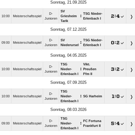
Sonntag, 21.09.2025
SV
D-
TSG Nieder-
:

:

10:00
Meisterschaftsspiel
Griesheim
Junioren
Erlenbach I
Tarik
Sonntag, 07.12.2025
D-
SV
TSG Nieder-
:

:

09:00
Meisterschaftsspiel
Junioren
Niederursel
Erlenbach I
Sonntag, 04.05.2025
TSG
Vikt.
D-
:

:

10:00
Meisterschaftsspiel
Nieder-
Preußen
Junioren
Erlenbach I
Ffm II
Sonntag, 07.09.2025
TSG
D-
:

:

10:00
Meisterschaftsspiel
Nieder-
SG Harheim
Junioren
Erlenbach I
Sonntag, 08.03.2026
TSG
D-
FC Fortuna
:

:

09:00
Meisterschaftsspiel
Nieder-
Junioren
Frankfurt II
Erlenbach I