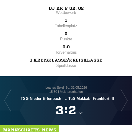
DJ KK F GR. 02
Wettbewerb
1
Tabellenplatz
0
Punkte
0:0
Torverhältnis
1.KREISKLASSE/KREISKLASSE
Spielklasse
Letztes Spiel: So, 31.05.2026
15:30 | Meisterschaften
TSG Nieder-Erlenbach I
-
TuS Makkabi Frankfurt III
TSG 1

:

MANNSCHAFTS-NEWS