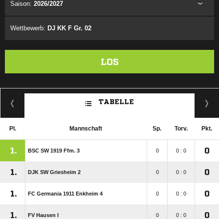
Saison:
2026/2027
Wettbewerb:
DJ KK F Gr. 02
LOS
TABELLE
Pl.
Mannschaft
Sp.
Torv.
Pkt.
1.
0
BSC SW 1919 Ffm. 3
0
0 : 0
1.
0
DJK SW Griesheim 2
0
0 : 0
1.
0
FC Germania 1911 Enkheim 4
0
0 : 0
1.
0
FV Hausen I
0
0 : 0