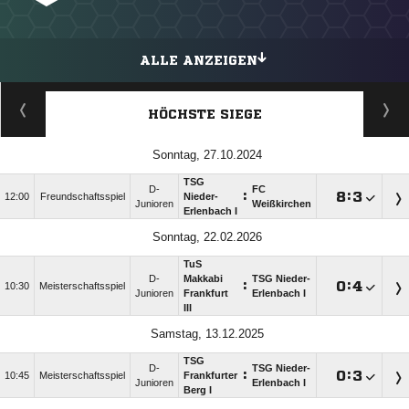
ALLE ANZEIGEN
HÖCHSTE SIEGE
Sonntag, 27.10.2024
TSG
D-
FC
:

:

12:00
Freundschaftsspiel
Nieder-
Junioren
Weißkirchen
Erlenbach I
Sonntag, 22.02.2026
TuS
D-
Makkabi
TSG Nieder-
:

:

10:30
Meisterschaftsspiel
Junioren
Frankfurt
Erlenbach I
III
Samstag, 13.12.2025
TSG
D-
TSG Nieder-
:

:

10:45
Meisterschaftsspiel
Frankfurter
Junioren
Erlenbach I
Berg I