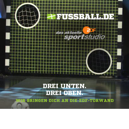
DREI UNTEN.
DREI OBEN.
WIR BRINGEN DICH AN DIE ZDF-TORWAND