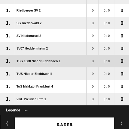
1.
0
Riedberger SV 2
0
0 : 0
1.
0
SG Riederwald 2
0
0 : 0
1.
0
SV Niederursel 2
0
0 : 0
1.
0
SV07 Heddernheim 2
0
0 : 0
1.
0
TSG 1888 Nieder-Erlenbach 1
0
0 : 0
1.
0
TUS Nieder-Eschbach II
0
0 : 0
1.
0
TuS Makkabi Frankfurt 4
0
0 : 0
1.
0
Vikt. Preußen Ffm 1
0
0 : 0
Legende
KADER