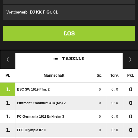
Wettbewerb:
DJ KK F Gr. 01
LOS
TABELLE
Pl.
Mannschaft
Sp.
Torv.
Pkt.
1.
0
BSC SW 1919 Ffm. 2
0
0 : 0
1.
0
Eintracht Frankfurt U14 (Mä) 2
0
0 : 0
1.
0
FC Germania 1911 Enkheim 3
0
0 : 0
1.
0
FFC Olympia 07 II
0
0 : 0