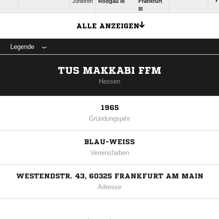
Junioren
Rodgau III
Frankfurt
III
ALLE ANZEIGEN
Legende
TUS MAKKABI FFM
Hessen
1965
Gründungsjahr
BLAU-WEISS
Vereinsfarben
WESTENDSTR. 43, 60325 FRANKFURT AM MAIN
Adresse