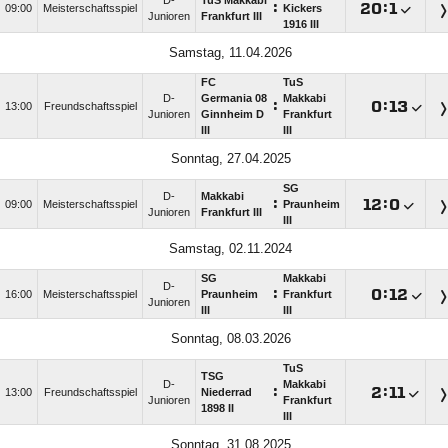
D-
TuS Makkabi
:

:

09:00
Meisterschaftsspiel
Kickers
Junioren
Frankfurt III
1916 III
Samstag, 11.04.2026
FC
TuS
D-
Germania 08
Makkabi
:

:

13:00
Freundschaftsspiel
Junioren
Ginnheim D
Frankfurt
III
III
Sonntag, 27.04.2025
SG
D-
Makkabi
:

:

09:00
Meisterschaftsspiel
Praunheim
Junioren
Frankfurt III
III
Samstag, 02.11.2024
SG
Makkabi
D-
:

:

16:00
Meisterschaftsspiel
Praunheim
Frankfurt
Junioren
III
III
Sonntag, 08.03.2026
TuS
TSG
D-
Makkabi
:

:

13:00
Freundschaftsspiel
Niederrad
Junioren
Frankfurt
1898 II
III
Sonntag, 31.08.2025