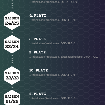
1.Kreisklasse/Kreisklasse / DJ KK F Gr. 03
4. PLATZ
SAISON
1.Kreisklasse/Kreisklasse / DJKK F Gr.6
24/25
2. PLATZ
SAISON
1.Kreisklasse/Kreisklasse / DJKK F Gr.2
23/24
2. PLATZ
1.Kreisklasse/Kreisklasse / Entscheidungsspiel DJKK F Gr.2
10. PLATZ
SAISON
1.Kreisklasse/Kreisklasse / DJKK F Gr.5
22/23
6. PLATZ
SAISON
1.Kreisklasse/Kreisklasse / DJKK F Gr.1
21/22