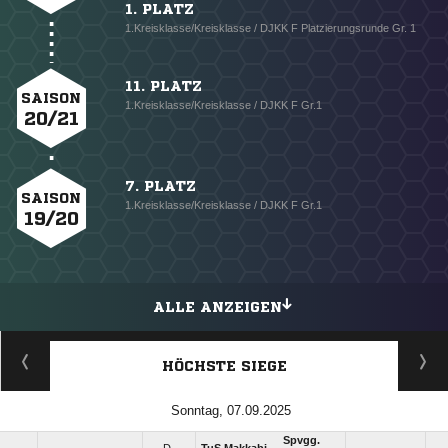
1. PLATZ
1.Kreisklasse/Kreisklasse / DJKK F Platzierungsrunde Gr. 1
11. PLATZ
SAISON
1.Kreisklasse/Kreisklasse / DJKK F Gr.1
20/21
7. PLATZ
SAISON
1.Kreisklasse/Kreisklasse / DJKK F Gr.1
19/20
ALLE ANZEIGEN
HÖCHSTE SIEGE
Sonntag, 07.09.2025
Spvgg.