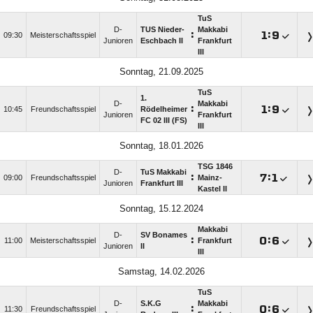
TuS
D-
TUS Nieder-
Makkabi
:

:

09:30
Meisterschaftsspiel
Junioren
Eschbach II
Frankfurt
III
Sonntag, 21.09.2025
TuS
1.
D-
Makkabi
:

:

10:45
Freundschaftsspiel
Rödelheimer
Junioren
Frankfurt
FC 02 III (FS)
III
Sonntag, 18.01.2026
TSG 1846
D-
TuS Makkabi
:

:

09:00
Freundschaftsspiel
Mainz-
Junioren
Frankfurt III
Kastel II
Sonntag, 15.12.2024
Makkabi
D-
SV Bonames
:

:

11:00
Meisterschaftsspiel
Frankfurt
Junioren
II
III
Samstag, 14.02.2026
TuS
D-
S.K.G
Makkabi
:

:

11:30
Freundschaftsspiel