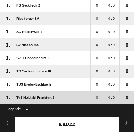
1.
0
FG Seckbach 2
0
0 : 0
1.
0
Riedberger SV
0
0 : 0
1.
0
SG Riederwald 1
0
0 : 0
1.
0
SV Niederursel
0
0 : 0
1.
0
SV07 Heddernheim 1
0
0 : 0
1.
0
TG Sachsenhausen III
0
0 : 0
1.
0
TUS Nieder-Eschbach
0
0 : 0
1.
0
TuS Makkabi Frankfurt 3
0
0 : 0
Legende
KADER