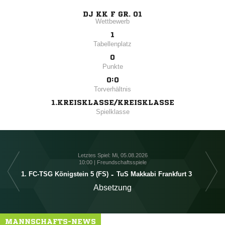
DJ KK F GR. 01
Wettbewerb
1
Tabellenplatz
0
Punkte
0:0
Torverhältnis
1.KREISKLASSE/KREISKLASSE
Spielklasse
Letztes Spiel: Mi, 05.08.2026
10:00 | Freundschaftsspiele
1. FC-TSG Königstein 5 (FS)
-
TuS Makkabi Frankfurt 3
Absetzung
MANNSCHAFTS-NEWS