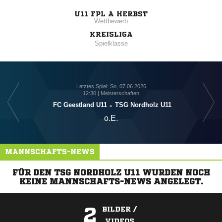
U11 FPL A HERBST
Wettbewerb
KREISLIGA
Spielklasse
Letztes Spiel: So, 07.06.2026
12:30 | Meisterschaften
FC Geestland U11
-
TSG Nordholz U11
o.E.
MANNSCHAFTS-NEWS
FÜR DEN TSG NORDHOLZ U11 WURDEN NOCH
KEINE MANNSCHAFTS-NEWS ANGELEGT.
2
BILDER /
VIDEOS