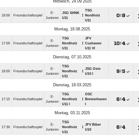
Mittwoch, 24.09.2025
TSG
E-
JSG SHNK
:

:

18:00
Freundschaftsspiel
Nordholz
Junioren
U11
U11
Montag, 18.08.2025
TSG
JFV
E-
:

:

17:00
Freundschaftsspiel
Nordholz
Cuxhaven
Junioren
U11
U11 VI
Dienstag, 07.10.2025
TSG
E-
JSG Oste
:

:

18:00
Freundschaftsspiel
Nordholz
Junioren
U10 I
U11
Dienstag, 18.03.2025
TSG
OSC
E-
:

:

17:15
Freundschaftsspiel
Nordholz
Bremerhaven
Junioren
U11 I
I
Montag, 03.11.2025
TSG
E-
JFV Biber
:

:

17:30
Freundschaftsspiel
Nordholz
Junioren
U10
U11