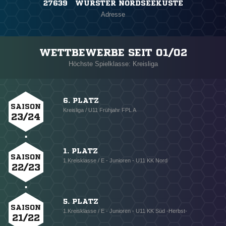
27639 WURSTER NORDSEEKÜSTE
Adresse
WETTBEWERBE SEIT 01/02
Höchste Spielklasse: Kreisliga
6. PLATZ
SAISON
Kreisliga / U11 Frühjahr FPL A
23/24
1. PLATZ
SAISON
1.Kreisklasse / E - Junioren - U11 KK Nord
22/23
5. PLATZ
SAISON
1.Kreisklasse / E - Junioren - U11 KK Süd -Herbst-
21/22