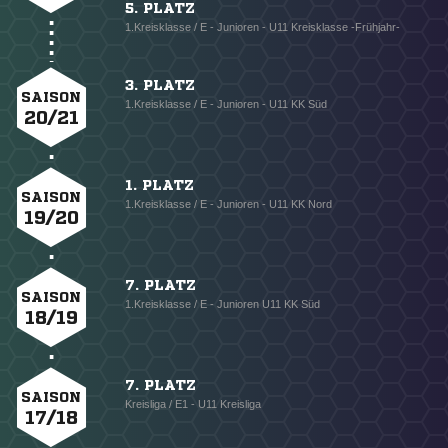
5. PLATZ
1.Kreisklasse / E - Junioren - U11 Kreisklasse -Frühjahr-
3. PLATZ
SAISON
1.Kreisklasse / E - Junioren - U11 KK Süd
20/21
1. PLATZ
SAISON
1.Kreisklasse / E - Junioren - U11 KK Nord
19/20
7. PLATZ
SAISON
1.Kreisklasse / E - Junioren U11 KK Süd
18/19
7. PLATZ
SAISON
Kreisliga / E1 - U11 Kreisliga
17/18