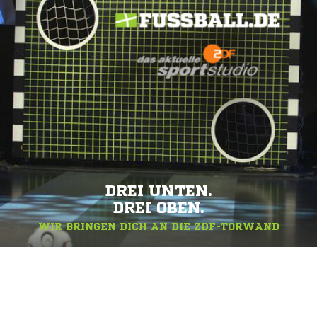
DREI UNTEN.
DREI OBEN.
WIR BRINGEN DICH AN DIE ZDF-TORWAND