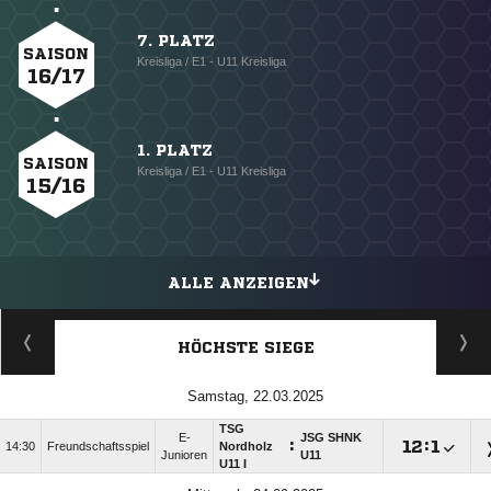
7. PLATZ
SAISON
Kreisliga / E1 - U11 Kreisliga
16/17
1. PLATZ
SAISON
Kreisliga / E1 - U11 Kreisliga
15/16
ALLE ANZEIGEN
HÖCHSTE SIEGE
Samstag, 22.03.2025
TSG
E-
JSG SHNK
:

:

14:30
Freundschaftsspiel
Nordholz
Junioren
U11
U11 I