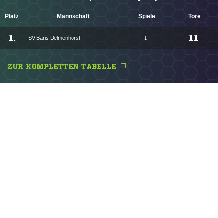
Platz
Mannschaft
Spiele
Tore
1.
11
SV Baris Delmenhorst
1
ZUR KOMPLETTEN TABELLE