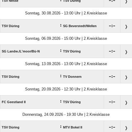
:

:

TSV Nesse
TSV Düring
Sonntag, 30.08.2026 - 13:00 Uhr | 2.Kreisklasse
:

:

TSV Düring
SG Beverstedt/​Wellen
Sonntag, 06.09.2026 - 15:00 Uhr | 2.Kreisklasse
:

:

SG Landw./​L'moor/​Bü-N
TSV Düring
Sonntag, 13.09.2026 - 13:00 Uhr | 2.Kreisklasse
:

:

TSV Düring
TV Donnern
Sonntag, 20.09.2026 - 12:30 Uhr | 2.Kreisklasse
:

:

FC Geestland II
TSV Düring
Donnerstag, 24.09.2026 - 19:30 Uhr | 2.Kreisklasse
:

:

TSV Düring
MTV Bokel II