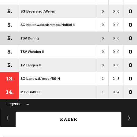
5.
0
SG Beverstedt/​Wellen
0
0 : 0
5.
0
SG Neuenwalde/​Krempel/​Holßel II
0
0 : 0
5.
0
TSV Düring
0
0 : 0
5.
0
TSV Wehden II
0
0 : 0
5.
0
TV Langen II
0
0 : 0
13.
0
SG Landw./​L'moor/​Bü-N
1
2 : 3
14.
0
MTV Bokel II
1
0 : 4
Legende
KADER