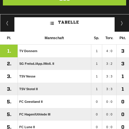
TABELLE
Pl.
Mannschaft
Sp.
Torv.
Pkt.
1.
3
TV Donnern
1
4 : 0
2.
3
SG Frelsd./​App./​Woll. II
1
3 : 2
3.
1
TSV Nesse
1
3 : 3
3.
1
TSV Stotel II
1
3 : 3
5.
0
FC Geestland II
0
0 : 0
5.
0
FC Hagen/​Uthlede III
0
0 : 0
5.
0
FC Lune II
0
0 : 0