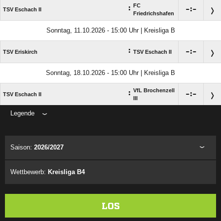
FC
:

:

TSV Eschach II
Friedrichshafen
Sonntag, 11.10.2026 - 15:00 Uhr | Kreisliga B
:

:

TSV Eriskirch
TSV Eschach II
Sonntag, 18.10.2026 - 15:00 Uhr | Kreisliga B
VfL Brochenzell
:

:

TSV Eschach II
III
Legende
ANZEIGE
Saison:
2026/2027
Wettbewerb:
Kreisliga B4
LOS