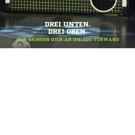
DREI UNTEN.
DREI OBEN.
WIR BRINGEN DICH AN DIE ZDF-TORWAND