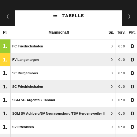
TABELLE
Pl.
Mannschaft
Sp.
Torv.
Pkt.
1.
0
FC Friedrichshafen
0
0 : 0
1.
0
FV Langenargen
0
0 : 0
1.
0
SC Bürgermoos
0
0 : 0
1.
0
SC Friedrichshafen
0
0 : 0
1.
0
SGM SG Argental /​ Tannau
0
0 : 0
1.
0
SGM SV Achberg/​SV Neuravensburg/​TSV Hergensweiler II
0
0 : 0
1.
0
SV Ettenkirch
0
0 : 0