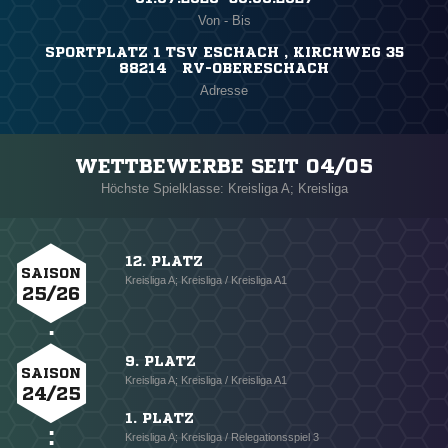
Von - Bis
SPORTPLATZ 1 TSV ESCHACH , KIRCHWEG 35
88214 RV-OBERESCHACH
Adresse
WETTBEWERBE SEIT 04/05
Höchste Spielklasse: Kreisliga A; Kreisliga
12. PLATZ
SAISON
Kreisliga A; Kreisliga / Kreisliga A1
25/26
9. PLATZ
SAISON
Kreisliga A; Kreisliga / Kreisliga A1
24/25
1. PLATZ
Kreisliga A; Kreisliga / Relegationsspiel 3