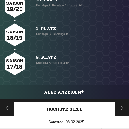
SAISON
Kreisliga A; Kreisliga / Kreisliga A1
19/20
1. PLATZ
SAISON
Kreisliga B / Kreisliga B1
18/19
5. PLATZ
SAISON
Kreisliga B / Kreisliga B4
17/18
ALLE ANZEIGEN
HÖCHSTE SIEGE
Samstag, 08.02.2025