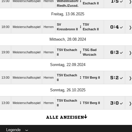
:

:

15:00
Meisterschaftsspiel
Herren
Wilhelmsdorf/​
Eschach II
Riedh./​Zussd.
Freitag, 13.06.2025
SV
TSV
:

:

18:00
Meisterschaftsspiel
Herren
Kressbronn II
Eschach II
Mittwoch, 28.08.2024
TSV Eschach
TSG Bad
:

:

19:00
Meisterschaftsspiel
Herren
II
Wurzach
Sonntag, 22.09.2024
TSV Eschach
:

:

13:00
Meisterschaftsspiel
Herren
TSV Berg II
II
Sonntag, 26.10.2025
TSV Eschach
:

:

13:00
Meisterschaftsspiel
Herren
TSV Berg II
II
ALLE ANZEIGEN
Legende