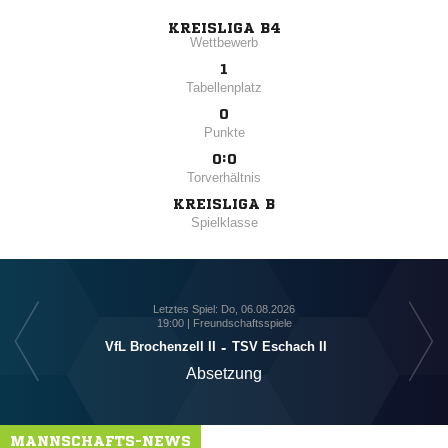
KREISLIGA B4
Wettbewerb
1
Tabellenplatz
0
Punkte
0:0
Torverhältnis
KREISLIGA B
Spielklasse
Letztes Spiel: Do, 06.08.2026
19:00 | Freundschaftsspiele
VfL Brochenzell II
-
TSV Eschach II
Absetzung
MANNSCHAFTS-NEWS