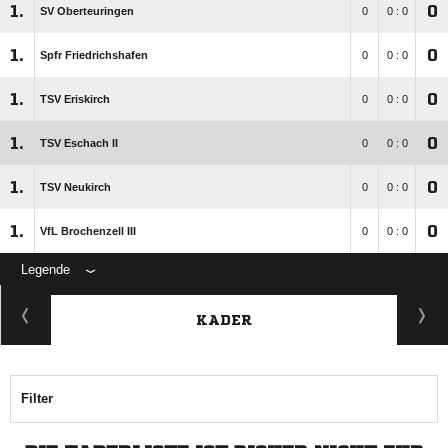
1.
0
SV Oberteuringen
0
0 : 0
1.
0
Spfr Friedrichshafen
0
0 : 0
1.
0
TSV Eriskirch
0
0 : 0
1.
0
TSV Eschach II
0
0 : 0
1.
0
TSV Neukirch
0
0 : 0
1.
0
VfL Brochenzell III
0
0 : 0
Legende
KADER
Filter