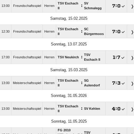
TSV Eschach
SV
:

:

13:00
Freundschaftsspiel
Herren
II
Schmalegg
Samstag, 15.02.2025
TSV Eschach
SC
:

:

12:30
Freundschaftsspiel
Herren
II
Bürgermoos
Sonntag, 13.07.2025
TSV
:

:

17:00
Freundschaftsspiel
Herren
TSV Neukirch
Eschach II
Samstag, 15.03.2025
TSV Eschach
SG
:

:

13:00
Meisterschaftsspiel
Herren
II
Aulendorf
Sonntag, 31.05.2026
TSV Eschach
:

:

13:00
Meisterschaftsspiel
Herren
SV Kehlen
II
Sonntag, 11.05.2025
FG 2010
TSV