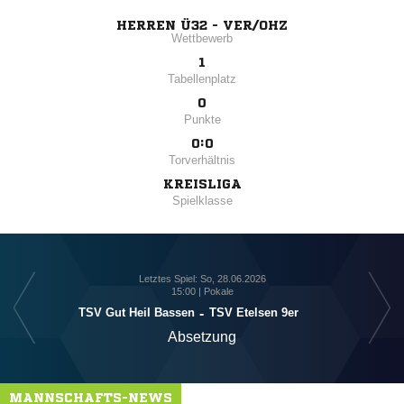
HERREN Ü32 - VER/OHZ
Wettbewerb
1
Tabellenplatz
0
Punkte
0:0
Torverhältnis
KREISLIGA
Spielklasse
Letztes Spiel: So, 28.06.2026
15:00 | Pokale
TSV Gut Heil Bassen
-
TSV Etelsen 9er
Absetzung
MANNSCHAFTS-NEWS