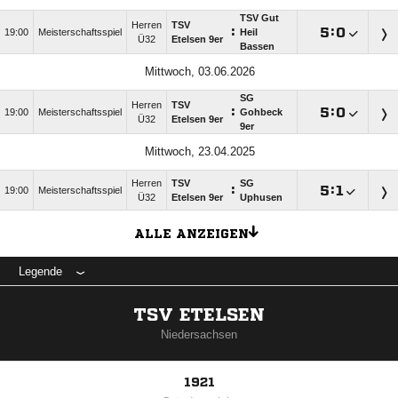
TSV Gut
Herren
TSV
:

:

19:00
Meisterschaftsspiel
Heil
Ü32
Etelsen 9er
Bassen
Mittwoch, 03.06.2026
SG
Herren
TSV
:

:

19:00
Meisterschaftsspiel
Gohbeck
Ü32
Etelsen 9er
9er
Mittwoch, 23.04.2025
Herren
TSV
SG
:

:

19:00
Meisterschaftsspiel
Ü32
Etelsen 9er
Uphusen
ALLE ANZEIGEN
Legende
TSV ETELSEN
Niedersachsen
1921