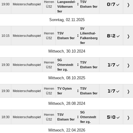
Herren
Langwedel-
TSV
:

:

19:00
Meisterschaftsspiel
Ü32
Völkersen
Etelsen 9er
9er
Sonntag, 02.11.2025
SV
Herren
TSV
Lilienthal-
:

:

10:15
Meisterschaftsspiel
Ü32
Etelsen 9er
Falkenberg
9er
Mittwoch, 30.10.2024
SG
Herren
TSV
:

:

19:30
Meisterschaftsspiel
Otterstedt
Ü32
Etelsen 9er
9er zg.
Mittwoch, 08.10.2025
Herren
TV Oyten
TSV
:

:

19:30
Meisterschaftsspiel
Ü32
9er
Etelsen 9er
Mittwoch, 28.08.2024
SG
Herren
TSV
:

:

18:30
Meisterschaftsspiel
Otterstedt
Ü32
Etelsen 9er
9er zg.
Mittwoch, 22.04.2026