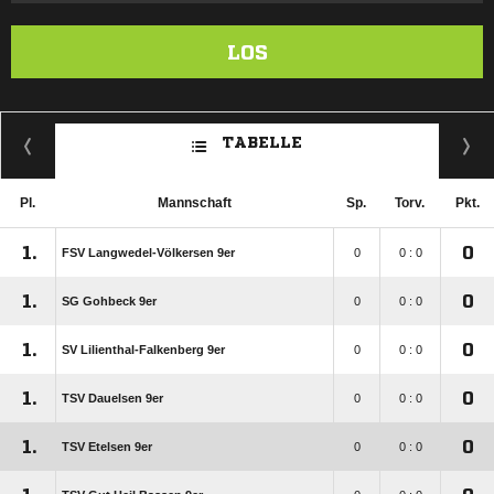
LOS
TABELLE
Pl.
Mannschaft
Sp.
Torv.
Pkt.
1.
0
FSV Langwedel-Völkersen 9er
0
0 : 0
1.
0
SG Gohbeck 9er
0
0 : 0
1.
0
SV Lilienthal-Falkenberg 9er
0
0 : 0
1.
0
TSV Dauelsen 9er
0
0 : 0
1.
0
TSV Etelsen 9er
0
0 : 0