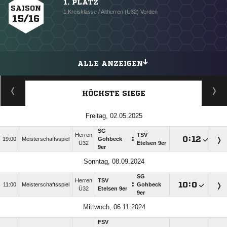
1. PLATZ
SAISON
1.Kreisklasse / Altherren (Ü32) Verden
15/16
ALLE ANZEIGEN
HÖCHSTE SIEGE
Freitag, 02.05.2025
SG
Herren
TSV
:

:

19:00
Meisterschaftsspiel
Gohbeck
Ü32
Etelsen 9er
9er
Sonntag, 08.09.2024
SG
Herren
TSV
:

:

11:00
Meisterschaftsspiel
Gohbeck
Ü32
Etelsen 9er
9er
Mittwoch, 06.11.2024
FSV