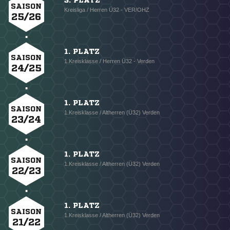
3. PLATZ
SAISON
Kreisliga / Herren Ü32 - VER/OHZ
25/26
1. PLATZ
SAISON
1.Kreisklasse / Herren Ü32 - Verden
24/25
1. PLATZ
SAISON
1.Kreisklasse / Altherren (Ü32) Verden
23/24
1. PLATZ
SAISON
1.Kreisklasse / Altherren (Ü32) Verden
22/23
1. PLATZ
SAISON
1.Kreisklasse / Altherren (Ü32) Verden
21/22