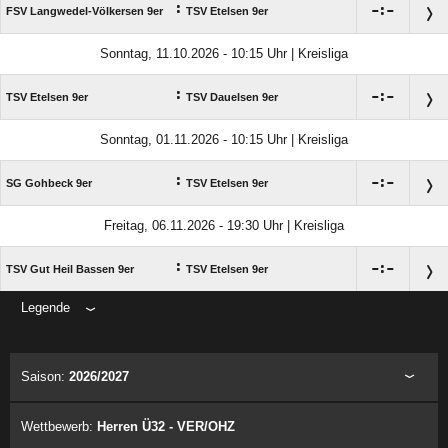
:

:

FSV Langwedel-Völkersen 9er
TSV Etelsen 9er
Sonntag, 11.10.2026 - 10:15 Uhr | Kreisliga
:

:

TSV Etelsen 9er
TSV Dauelsen 9er
Sonntag, 01.11.2026 - 10:15 Uhr | Kreisliga
:

:

SG Gohbeck 9er
TSV Etelsen 9er
Freitag, 06.11.2026 - 19:30 Uhr | Kreisliga
:

:

TSV Gut Heil Bassen 9er
TSV Etelsen 9er
Legende
ANZEIGE
Saison:
2026/2027
Wettbewerb:
Herren Ü32 - VER/OHZ