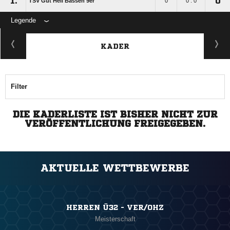
1.
0
TSV Gut Heil Bassen 9er
0
0 : 0
Legende
KADER
Filter
DIE KADERLISTE IST BISHER NICHT ZUR
VERÖFFENTLICHUNG FREIGEGEBEN.
AKTUELLE WETTBEWERBE
HERREN Ü32 - VER/OHZ
Meisterschaft