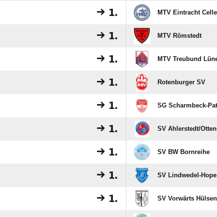
1.
MTV Eintracht Celle
1.
MTV Römstedt
1.
MTV Treubund Lün
1.
Rotenburger SV
1.
SG Scharmbeck-Pat
1.
SV Ahlerstedt/​Otten
1.
SV BW Bornreihe
1.
SV Lindwedel-Hope
1.
SV Vorwärts Hülsen