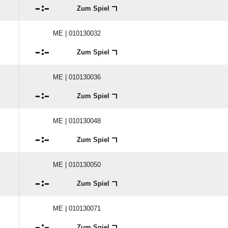

:

Zum Spiel
ME | 010130032

:

Zum Spiel
ME | 010130036

:

Zum Spiel
ME | 010130048

:

Zum Spiel
ME | 010130050

:

Zum Spiel
ME | 010130071

:

Zum Spiel