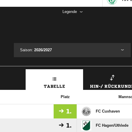
Legende
Saison:
2026/2027
TABELLE
HIN-/ RÜCKRUND
Platz
Mannsc
1.
FC Cuxhaven
1.
FC Hagen/​Uthlede