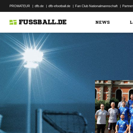
PROMATEUR
|
dfb.de
|
dfb-efootball.de
|
Fan Club Nationalmannschaft
|
Partner
FUSSBALL.DE
NEWS
L