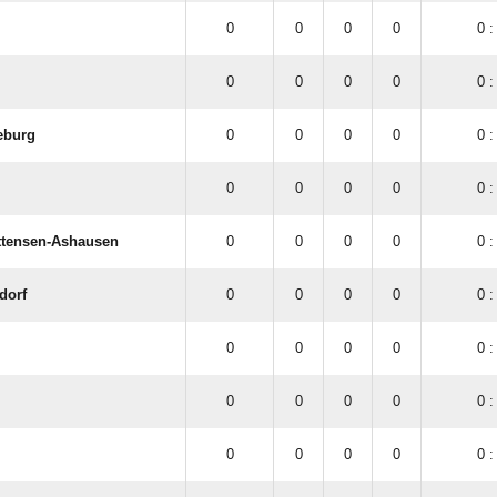
0
0
0
0
0 :
0
0
0
0
0 :
eburg
0
0
0
0
0 :
0
0
0
0
0 :
tensen-Ashausen
0
0
0
0
0 :
dorf
0
0
0
0
0 :
0
0
0
0
0 :
0
0
0
0
0 :
0
0
0
0
0 :