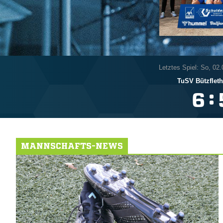
Letztes Spiel: So, 02
TuSV Bützfleth
:

MANNSCHAFTS-NEWS