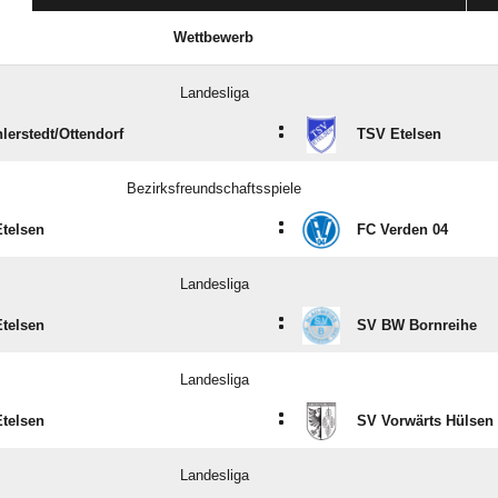
Wettbewerb
Landesliga
:
lerstedt/​Ottendorf
TSV Etelsen
Bezirksfreundschaftsspiele
:
telsen
FC Verden 04
Landesliga
:
telsen
SV BW Bornreihe
Landesliga
:
telsen
SV Vorwärts Hülsen
Landesliga