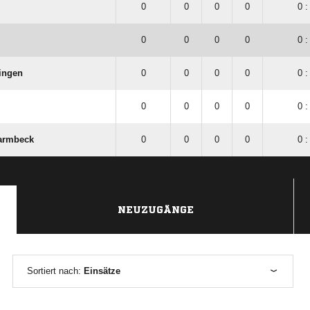
0
0
0
0
0 :
0
0
0
0
0 :
ingen
0
0
0
0
0 :
0
0
0
0
0 :
armbeck
0
0
0
0
0 :
NEUZUGÄNGE
Sortiert nach:
Einsätze