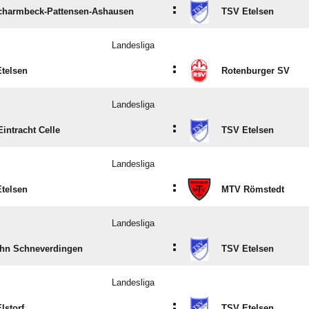
:
harmbeck-Pattensen-Ashausen
TSV Etelsen
Landesliga
:
telsen
Rotenburger SV
Landesliga
:
intracht Celle
TSV Etelsen
Landesliga
:
telsen
MTV Römstedt
Landesliga
:
hn Schneverdingen
TSV Etelsen
Landesliga
:
lstorf
TSV Etelsen