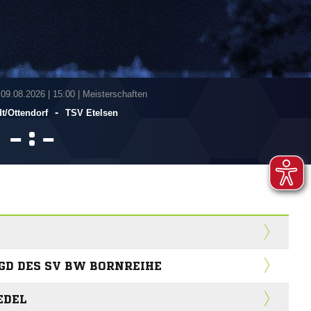
 09.08.2026
|
15:00 | Meisterschaften
-
t/​Ottendorf
TSV Etelsen
:


GD DES SV BW BORNREIHE
EDEL