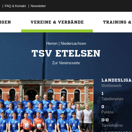
|
FAQ & Kontakt
|
Newsletter
Link
IGEN
VEREINE & VERBÄNDE
TRAINING &
Herren
|
Niedersachsen
TSV ETELSEN
Zur Vereinsseite
LANDESLIGA
Wettbewerb
1
Tabellenplatz
0
Punkte
0:0
Torverhältnis