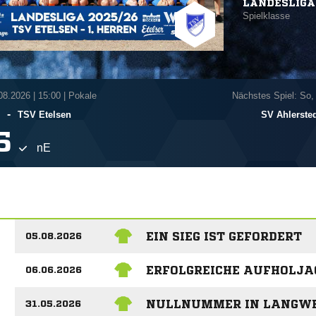
LANDESLIGA
Spielklasse
.08.2026
|
15:00 | Pokale
Nächstes Spiel: So,
-
TSV Etelsen
SV Ahlersted

nE
EIN SIEG IST GEFORDERT
05.08.2026
ERFOLGREICHE AUFHOLJA
06.06.2026
NULLNUMMER IN LANGW
31.05.2026