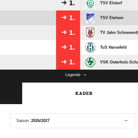
1.
TSV Elstorf
1.
TSV Etelsen
1.
TV Jahn Schneverd
1.
TuS Harsefeld
1.
VSK Osterholz-Sch
Legende
KADER
Saison:
2026/2027