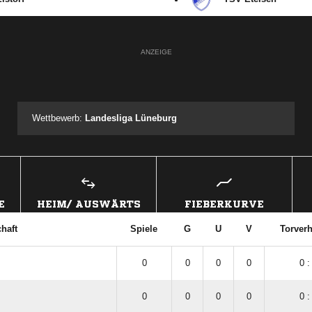
ANZEIGE
Wettbewerb:
Landesliga Lüneburg
E
HEIM/ AUSWÄRTS
FIEBERKURVE
haft
Spiele
G
U
V
Torverh
0
0
0
0
0 :
0
0
0
0
0 :