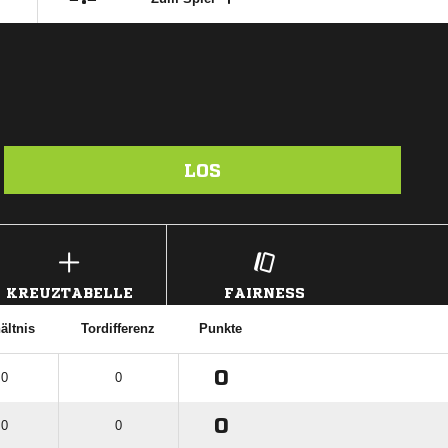
LOS
KREUZTABELLE
FAIRNESS
ältnis
Tordifferenz
Punkte
0
 0
0
0
 0
0