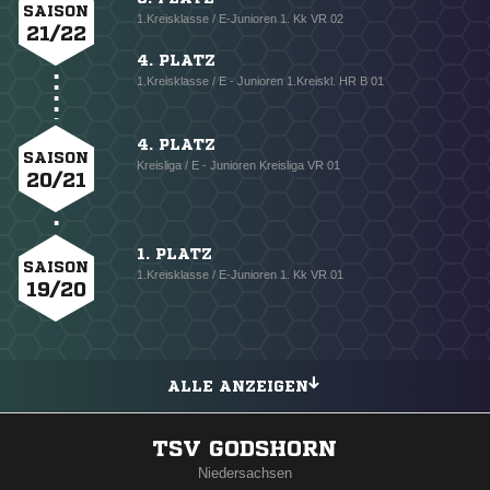
SAISON
1.Kreisklasse / E-Junioren 1. Kk VR 02
21/22
4. PLATZ
1.Kreisklasse / E - Junioren 1.Kreiskl. HR B 01
4. PLATZ
SAISON
Kreisliga / E - Junioren Kreisliga VR 01
20/21
1. PLATZ
SAISON
1.Kreisklasse / E-Junioren 1. Kk VR 01
19/20
ALLE ANZEIGEN
TSV GODSHORN
Niedersachsen