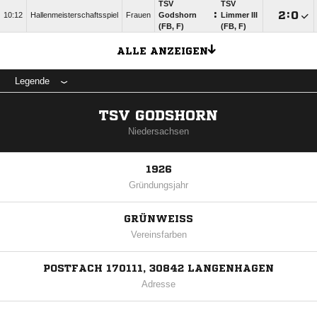
TSV
TSV
:

:

10:12
Hallenmeisterschaftsspiel
Frauen
Godshorn
Limmer III
(FB, F)
(FB, F)
ALLE ANZEIGEN
Legende
TSV GODSHORN
Niedersachsen
1926
Gründungsjahr
GRÜNWEISS
Vereinsfarben
POSTFACH 170111, 30842 LANGENHAGEN
Adresse