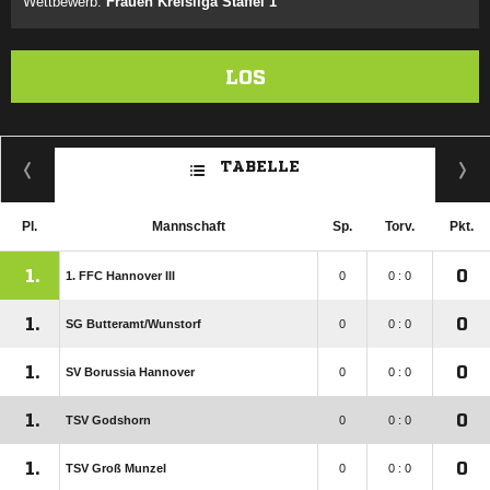
Wettbewerb:
Frauen Kreisliga Staffel 1
LOS
TABELLE
Pl.
Mannschaft
Sp.
Torv.
Pkt.
1.
0
1. FFC Hannover III
0
0 : 0
1.
0
SG Butteramt/​Wunstorf
0
0 : 0
1.
0
SV Borussia Hannover
0
0 : 0
1.
0
TSV Godshorn
0
0 : 0
1.
0
TSV Groß Munzel
0
0 : 0