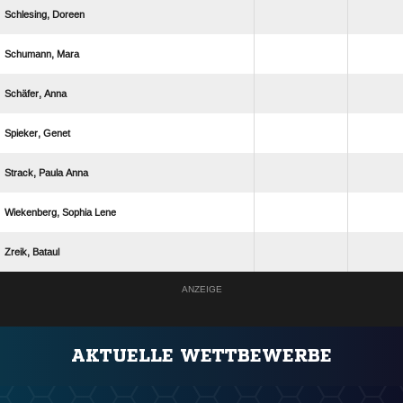
 
 
 
 
  
  
 
ANZEIGE
AKTUELLE WETTBEWERBE