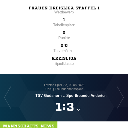
FRAUEN KREISLIGA STAFFEL 1
Wettbewerb
1
Tabellenplatz
0
Punkte
0:0
Torverhältnis
KREISLIGA
Spielklasse
Letztes Spiel: So, 02.08.2026
11:00 | Freundschaftsspiele
TSV Godshorn
-
Sportfreunde Anderten

:

MANNSCHAFTS-NEWS