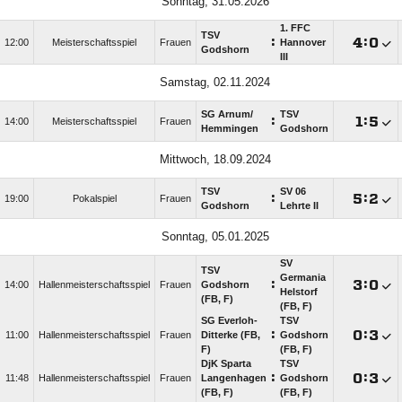
Sonntag, 31.05.2026
1. FFC
TSV
:

:

12:00
Meisterschaftsspiel
Frauen
Hannover
Godshorn
III
Samstag, 02.11.2024
SG Arnum/​
TSV
:

:

14:00
Meisterschaftsspiel
Frauen
Hemmingen
Godshorn
Mittwoch, 18.09.2024
TSV
SV 06
:

:

19:00
Pokalspiel
Frauen
Godshorn
Lehrte II
Sonntag, 05.01.2025
SV
TSV
Germania
:

:

14:00
Hallenmeisterschaftsspiel
Frauen
Godshorn
Helstorf
(FB, F)
(FB, F)
SG Everloh-
TSV
:

:

11:00
Hallenmeisterschaftsspiel
Frauen
Ditterke (FB,
Godshorn
F)
(FB, F)
DjK Sparta
TSV
:

:

11:48
Hallenmeisterschaftsspiel
Frauen
Langenhagen
Godshorn
(FB, F)
(FB, F)