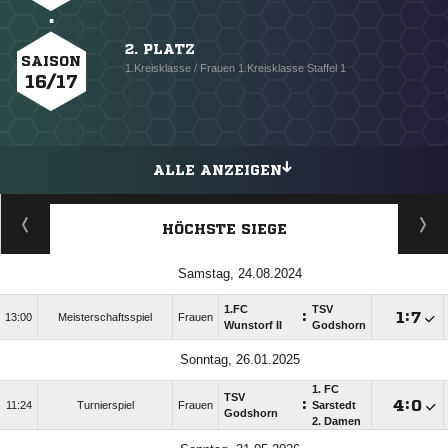
2. PLATZ
SAISON
1.Kreisklasse / Frauen 1.Kreisklasse Staffel 1
16/17
ALLE ANZEIGEN
HÖCHSTE SIEGE
Samstag, 24.08.2024
1.FC
TSV
:

:

13:00
Meisterschaftsspiel
Frauen
Wunstorf II
Godshorn
Sonntag, 26.01.2025
1. FC
TSV
:

:

11:24
Turnierspiel
Frauen
Sarstedt
Godshorn
2. Damen