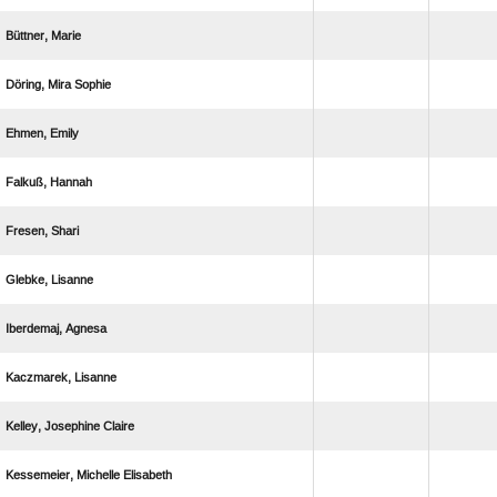
 
  
 
 
 
 
 
 
  
  