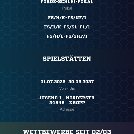
FÖRDE-SCHLEI-POKAL
Pokal
FS/H/K-FS/NF/1
FS/H/K-FS/SL-FL/1
FS/H/L-FS/SHF/1
SPIELSTÄTTEN
01.07.2026 ​ 30.06.2027
Von - Bis
JUGEND 1 , NORDERSTR.
24848 KROPP
Adresse
WETTBEWERBE SEIT 02/03