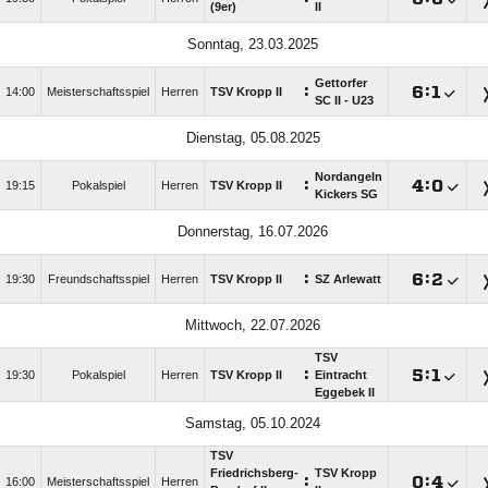
(9er)
II
Sonntag, 23.03.2025
Gettorfer
:

:

14:00
Meisterschaftsspiel
Herren
TSV Kropp II
SC II - U23
Dienstag, 05.08.2025
Nordangeln
:

:

19:15
Pokalspiel
Herren
TSV Kropp II
Kickers SG
Donnerstag, 16.07.2026
:

:

19:30
Freundschaftsspiel
Herren
TSV Kropp II
SZ Arlewatt
Mittwoch, 22.07.2026
TSV
:

:

19:30
Pokalspiel
Herren
TSV Kropp II
Eintracht
Eggebek II
Samstag, 05.10.2024
TSV
Friedrichsberg-
TSV Kropp
:

:

16:00
Meisterschaftsspiel
Herren