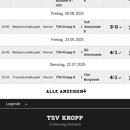
Busdorf II -
II
U23
Freitag, 09.08.2024
TuS
:

:

19:00
Meisterschaftsspiel
Herren
TSV Kropp II
Jevenstedt
II
Freitag, 23.05.2025
SG
:

:

19:30
Meisterschaftsspiel
Herren
TSV Kropp II
Arensharde
Dienstag, 22.07.2025
TSV
:

:

19:15
Freundschaftsspiel
Herren
TSV Kropp II
Borgstedt
ALLE ANZEIGEN
Legende
TSV KROPP
Schleswig-Holstein