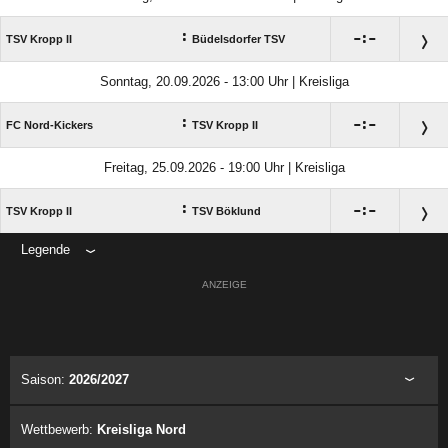
:

:

TSV Kropp II
Büdelsdorfer TSV
Sonntag, 20.09.2026 - 13:00 Uhr | Kreisliga
:

:

FC Nord-Kickers
TSV Kropp II
Freitag, 25.09.2026 - 19:00 Uhr | Kreisliga
:

:

TSV Kropp II
TSV Böklund
Legende
ANZEIGE
Saison:
2026/2027
Wettbewerb:
Kreisliga Nord