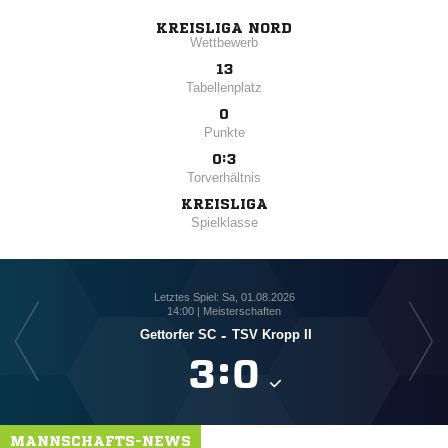
KREISLIGA NORD
Wettbewerb
13
Tabellenplatz
0
Punkte
0:3
Torverhältnis
KREISLIGA
Spielklasse
Letztes Spiel: Sa, 01.08.2026
14:00 | Meisterschaften
Gettorfer SC
-
TSV Kropp II

:

MANNSCHAFTS-NEWS