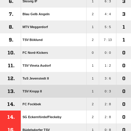
6.
3
Slesvig IF
1
6 : 3
7.
3
Blau Gelb Angeln
2
4 : 4
8.
1
MTV Meggerdorf
1
5 : 5
9.
1
TSV Böklund
2
7 : 13
10.
0
FC Nord-Kickers
0
0 : 0
11.
0
TSV Vineta Audorf
1
1 : 2
12.
0
TuS Jevenstedt II
1
3 : 6
13.
0
TSV Kropp II
1
0 : 3
14.
0
FC Fockbek
2
2 : 8
14.
0
SG Eckernförde/​Fleckeby
2
2 : 8
16.
0
Büdelsdorfer TSV
1
0 : 8