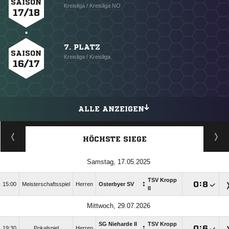
SAISON
Kreisliga / Kreisliga NO
17/18
7. PLATZ
SAISON
Kreisliga / Kreisliga
16/17
ALLE ANZEIGEN
HÖCHSTE SIEGE
Samstag, 17.05.2025
TSV Kropp
:

:

15:00
Meisterschaftsspiel
Herren
Osterbyer SV
II
Mittwoch, 29.07.2026
SG Nieharde II
TSV Kropp
:

:

19:30
Pokalspiel
Herren