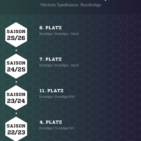
Höchste Spielklasse: Bezirksliga
6. PLATZ
SAISON
Kreisliga / Kreisliga - Nord
25/26
7. PLATZ
SAISON
Kreisliga / Kreisliga - Nord
24/25
11. PLATZ
SAISON
Kreisliga / Kreisliga NW
23/24
4. PLATZ
SAISON
Kreisliga / Kreisliga NO
22/23