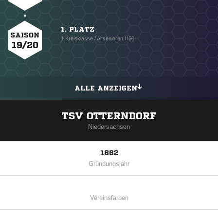
1. PLATZ
SAISON
1.Kreisklasse / Altsenioren Ü50
19/20
ALLE ANZEIGEN
TSV OTTERNDORF
Niedersachsen
1862
Gründungsjahr
Vereinsfarben