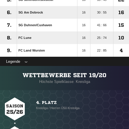
6.
16
SG Am Dobrock
16
30 : 55
7.
15
SG Duhnen/​Cuxhaven
16
41 : 66
8.
10
FC Lune
16
25 : 74
9.
4
FC Land Wursten
16
22 : 85
Legende
WETTBEWERBE SEIT 19/20
Höchste Spielklasse: Kreisliga
4. PLATZ
SAISON
Kreisliga / Herren Ü50 Kreisliga
25/26