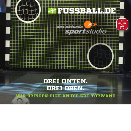
DREI UNTEN.
DREI OBEN.
WIR BRINGEN DICH AN DIE ZDF-TORWAND