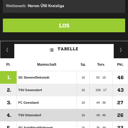
Wettbewerb:
Herren Ü50 Kreisliga
LOS
TABELLE
Pl.
Mannschaft
Sp.
Torv.
Pkt.
1.
46
SG Sievern/​Debstedt
16
92 : 16
2.
43
TSV Geversdorf
16
106 : 17
3.
27
FC Geestland
16
44 : 36
4.
26
TSV Otterndorf
16
49 : 46
5.
22
SG Schiffdorf/​Sellstedt
16
35 : 49