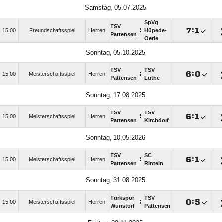
Samstag, 05.07.2025
SpVg
TSV
:

:

15:00
Freundschaftsspiel
Herren
Hüpede-
Pattensen
Oerie
Sonntag, 05.10.2025
TSV
TSV
:

:

15:00
Meisterschaftsspiel
Herren
Pattensen
Luthe
Sonntag, 17.08.2025
TSV
TSV
:

:

15:00
Meisterschaftsspiel
Herren
Pattensen
Kirchdorf
Sonntag, 10.05.2026
TSV
SC
:

:

15:00
Meisterschaftsspiel
Herren
Pattensen
Rinteln
Sonntag, 31.08.2025
Türkspor
TSV
:

:

15:00
Meisterschaftsspiel
Herren
Wunstorf
Pattensen