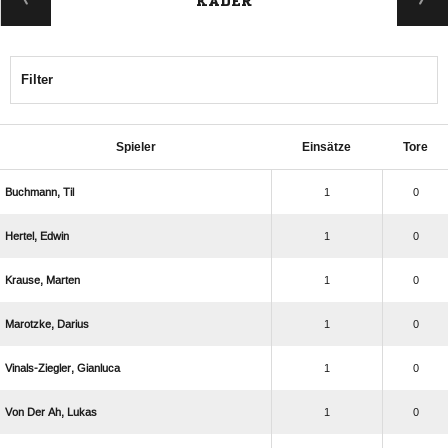
KADER
Filter
Spieler
Einsätze
Tore
 
1
0
 
1
0
 
1
0
 
1
0
 
1
0
   
1
0