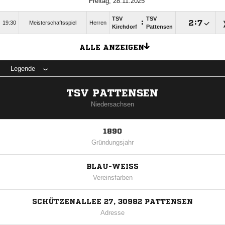
Freitag, 28.11.2025
TSV
TSV
:

:

19:30
Meisterschaftsspiel
Herren
Kirchdorf
Pattensen
ALLE ANZEIGEN
Legende
TSV PATTENSEN
Niedersachsen
1890
Gründungsjahr
BLAU-WEISS
Vereinsfarben
SCHÜTZENALLEE 27, 30982 PATTENSEN
Adresse