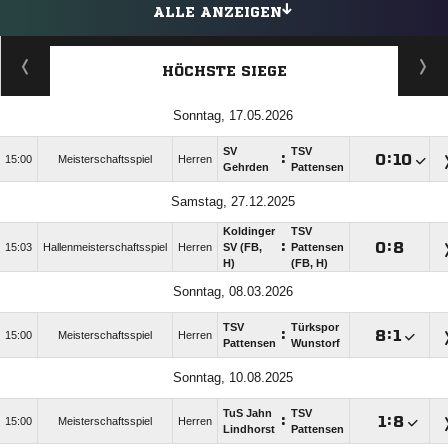
ALLE ANZEIGEN
HÖCHSTE SIEGE
Sonntag, 17.05.2026
SV
TSV
:

:

15:00
Meisterschaftsspiel
Herren
Gehrden
Pattensen
Samstag, 27.12.2025
Koldinger
TSV
:

:

15:03
Hallenmeisterschaftsspiel
Herren
SV (FB,
Pattensen
H)
(FB, H)
Sonntag, 08.03.2026
TSV
Türkspor
:

:

15:00
Meisterschaftsspiel
Herren
Pattensen
Wunstorf
Sonntag, 10.08.2025
TuS Jahn
TSV
:

:

15:00
Meisterschaftsspiel
Herren
Lindhorst
Pattensen