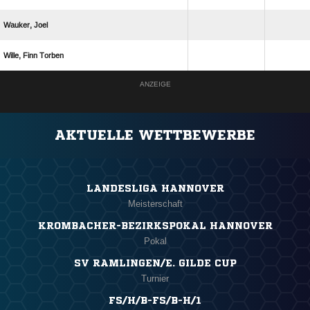
 
  
ANZEIGE
AKTUELLE WETTBEWERBE
LANDESLIGA HANNOVER
Meisterschaft
KROMBACHER-BEZIRKSPOKAL HANNOVER
Pokal
SV RAMLINGEN/E. GILDE CUP
Turnier
FS/H/B-FS/B-H/1