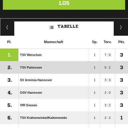
LOS
TABELLE
Pl.
Mannschaft
Sp.
Torv.
Pkt.
1.
3
TSV Wetschen
1
7 : 0
2.
3
TSV Pattensen
1
5 : 2
3.
3
SV Arminia Hannover
1
3 : 0
4.
3
OSV Hannover
1
2 : 0
5.
3
VfR Evesen
1
3 : 2
6.
1
TSV Krähenwinkel/​Kaltenweide
1
2 : 2