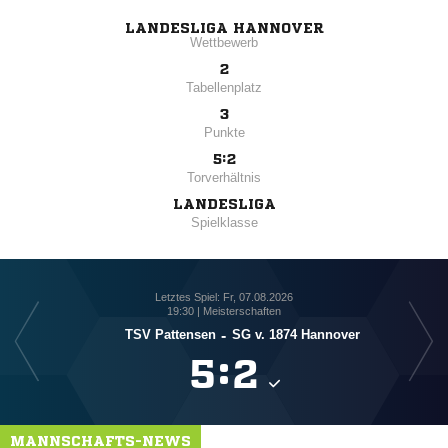
LANDESLIGA HANNOVER
Wettbewerb
2
Tabellenplatz
3
Punkte
5:2
Torverhältnis
LANDESLIGA
Spielklasse
Letztes Spiel: Fr, 07.08.2026
19:30 | Meisterschaften
TSV Pattensen
-
SG v. 1874 Hannover

:

MANNSCHAFTS-NEWS