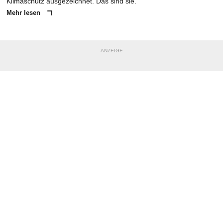
Klimaschutz ausgezeichnet. Das sind sie.
Mehr lesen
ANZEIGE
NACHRICHT SENDEN
* Pflichtfelder