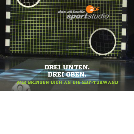
DREI UNTEN.
DREI OBEN.
WIR BRINGEN DICH AN DIE ZDF-TORWAND