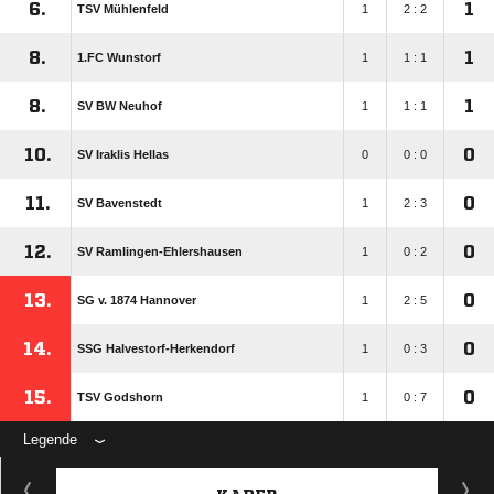
6.
1
TSV Mühlenfeld
1
2 : 2
8.
1
1.FC Wunstorf
1
1 : 1
8.
1
SV BW Neuhof
1
1 : 1
10.
0
SV Iraklis Hellas
0
0 : 0
11.
0
SV Bavenstedt
1
2 : 3
12.
0
SV Ramlingen-Ehlershausen
1
0 : 2
13.
0
SG v. 1874 Hannover
1
2 : 5
14.
0
SSG Halvestorf-Herkendorf
1
0 : 3
15.
0
TSV Godshorn
1
0 : 7
Legende