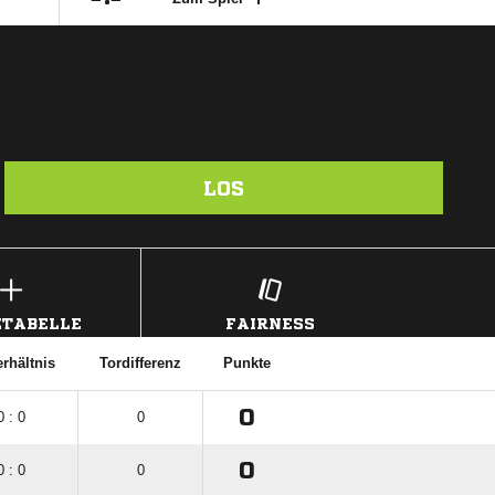
LOS
TABELLE
FAIRNESS
erhältnis
Tordifferenz
Punkte
0
0 : 0
0
0
0 : 0
0