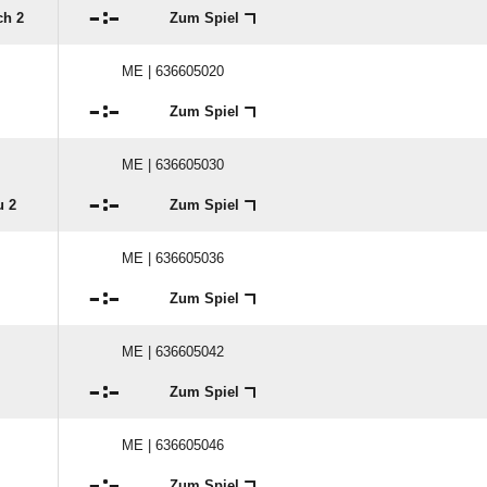

:

ch 2
Zum Spiel
ME | 636605020

:

Zum Spiel
ME | 636605030

:

u 2
Zum Spiel
ME | 636605036

:

Zum Spiel
ME | 636605042

:

Zum Spiel
ME | 636605046

:

Zum Spiel