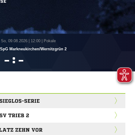
SSE
 So, 09.08.2026
|
12:00 | Pokale
SpG Markneukirchen/​Wernitzgrün 2
:


 SIEGLOS-SERIE
SV TRIEB 2
PLATZ ZEHN VOR