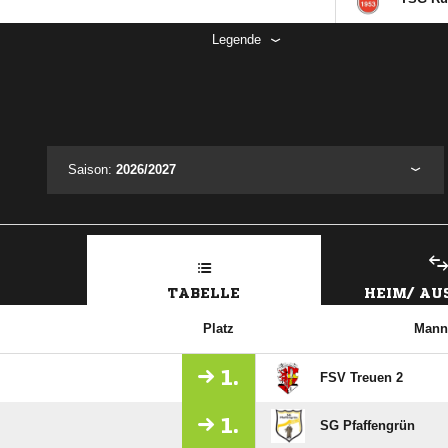
Legende
Saison:
2026/2027
TABELLE
HEIM/ A
Platz
Mann
1.
FSV Treuen 2
1.
SG Pfaffengrün