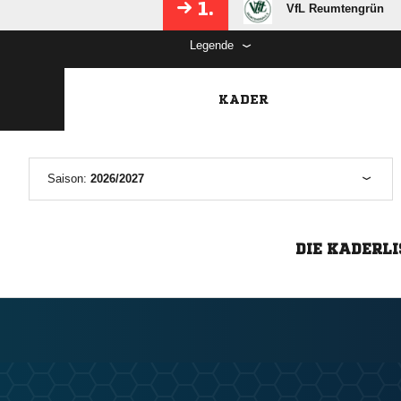
1.
VfL Reumtengrün
Legende
KADER
Saison:
2026/2027
DIE KADERLI