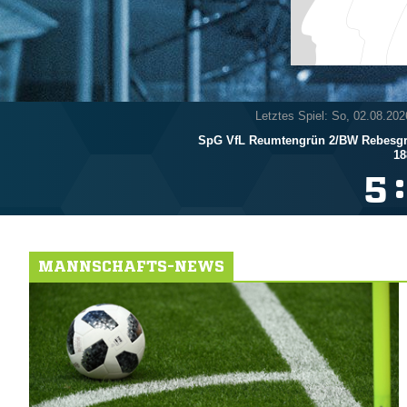
Letztes Spiel: So, 02.08.202
SpG VfL Reumtengrün 2/​BW Rebesgr
18
:

MANNSCHAFTS-NEWS