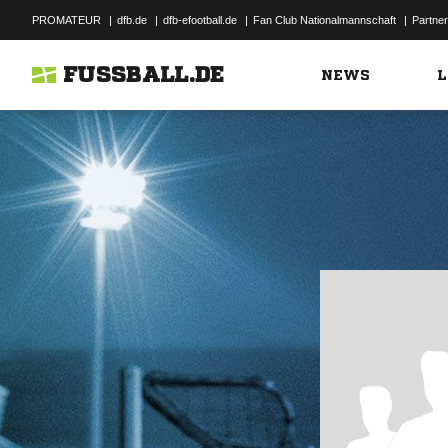
PROMATEUR
|
dfb.de
|
dfb-efootball.de
|
Fan Club Nationalmannschaft
|
Partner
FUSSBALL.DE
NEWS
L