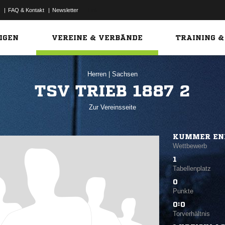
|
FAQ & Kontakt
|
Newsletter
Link
IGEN
VEREINE & VERBÄNDE
TRAINING &
Herren
|
Sachsen
TSV TRIEB 1887 2
Zur Vereinsseite
KUMMER ENE
Wettbewerb
1
Tabellenplatz
0
Punkte
0:0
Torverhältnis