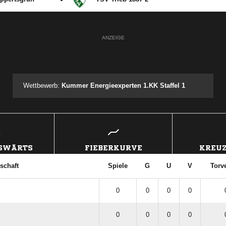
ANZEIGE
Wettbewerb:
Kummer Energieexperten 1.KK Staffel 1
USWÄRTS
FIEBERKURVE
KREUZ
schaft
Spiele
G
U
V
Torv
0
0
0
0
0
0
0
0