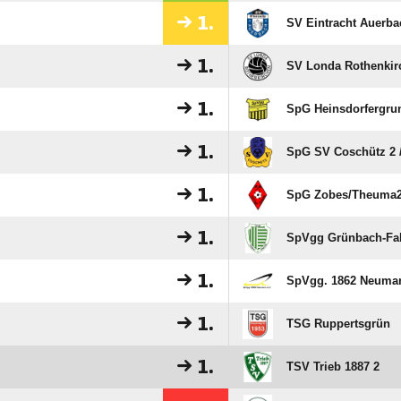
1.
SV Eintracht Auerba
1.
SV Londa Rothenkir
1.
SpG Heinsdorfergrun
1.
SpG SV Coschütz 2 /
1.
SpG Zobes/​Theuma
1.
SpVgg Grünbach-Fal
1.
SpVgg. 1862 Neuma
1.
TSG Ruppertsgrün
1.
TSV Trieb 1887 2