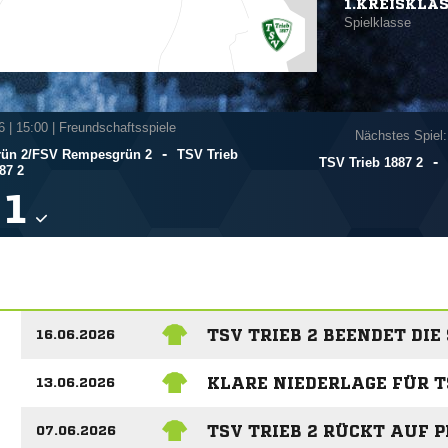
1.KREISKLA
Spielklasse
6
|
15:00 | Freundschaftsspiele
Nächstes Spiel:
-
ün 2/​FSV Rempesgrün 2
TSV Trieb
-
TSV Trieb 1887 2
87 2

TSV TRIEB 2 BEENDET DIE
16.06.2026
KLARE NIEDERLAGE FÜR T
13.06.2026
TSV TRIEB 2 RÜCKT AUF 
07.06.2026