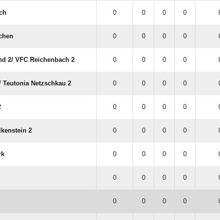
ch
0
0
0
0
chen
0
0
0
0
d 2/​ VFC Reichenbach 2
0
0
0
0
​ Teutonia Netzschkau 2
0
0
0
0
2
0
0
0
0
kenstein 2
0
0
0
0
rk
0
0
0
0
0
0
0
0
0
0
0
0