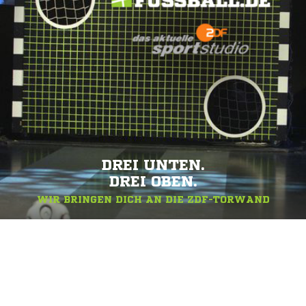
DREI UNTEN.
DREI OBEN.
WIR BRINGEN DICH AN DIE ZDF-TORWAND