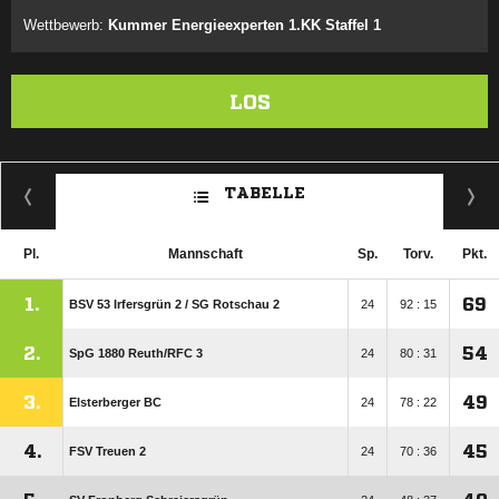
Wettbewerb:
Kummer Energieexperten 1.KK Staffel 1
LOS
TABELLE
Pl.
Mannschaft
Sp.
Torv.
Pkt.
1.
69
BSV 53 Irfersgrün 2 /​ SG Rotschau 2
24
92 : 15
2.
54
SpG 1880 Reuth/​RFC 3
24
80 : 31
3.
49
Elsterberger BC
24
78 : 22
4.
45
FSV Treuen 2
24
70 : 36