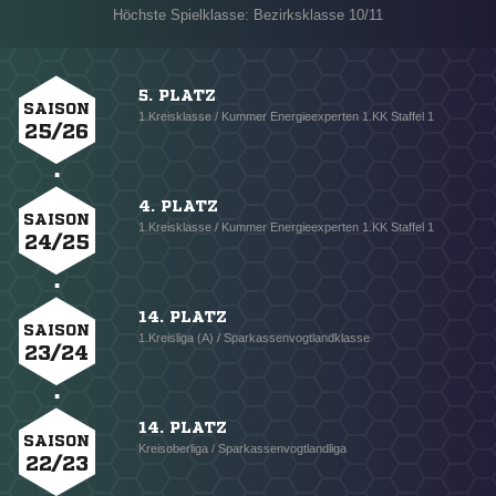
Höchste Spielklasse: Bezirksklasse 10/11
5. PLATZ
SAISON
1.Kreisklasse / Kummer Energieexperten 1.KK Staffel 1
25/26
4. PLATZ
SAISON
1.Kreisklasse / Kummer Energieexperten 1.KK Staffel 1
24/25
14. PLATZ
SAISON
1.Kreisliga (A) / Sparkassenvogtlandklasse
23/24
14. PLATZ
SAISON
Kreisoberliga / Sparkassenvogtlandliga
22/23