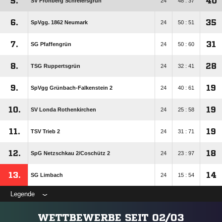
5.
40
SV Fronberg Schreiersgrün
24
48 : 37
6.
35
SpVgg. 1862 Neumark
24
50 : 51
7.
31
SG Pfaffengrün
24
50 : 60
8.
28
TSG Ruppertsgrün
24
32 : 41
9.
19
SpVgg Grünbach-Falkenstein 2
24
40 : 61
10.
19
SV Londa Rothenkirchen
24
25 : 58
11.
19
TSV Trieb 2
24
31 : 71
12.
18
SpG Netzschkau 2/​Coschütz 2
24
23 : 97
13.
14
SG Limbach
24
15 : 54
Legende
WETTBEWERBE SEIT 02/03