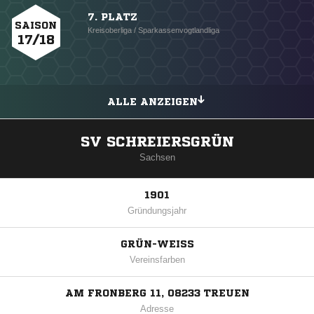
7. PLATZ
SAISON
Kreisoberliga / Sparkassenvogtlandliga
17/18
ALLE ANZEIGEN
SV SCHREIERSGRÜN
Sachsen
1901
Gründungsjahr
GRÜN-WEISS
Vereinsfarben
AM FRONBERG 11, 08233 TREUEN
Adresse