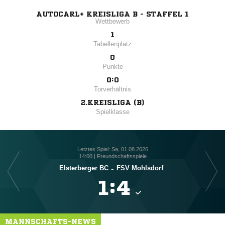
AUTOCARL+ KREISLIGA B - STAFFEL 1
Wettbewerb
1
Tabellenplatz
0
Punkte
0:0
Torverhältnis
2.KREISLIGA (B)
Spielklasse
Letztes Spiel: Sa, 01.08.2026
14:00 | Freundschaftsspiele
Elsterberger BC
-
FSV Mohlsdorf

:

MANNSCHAFTS-NEWS