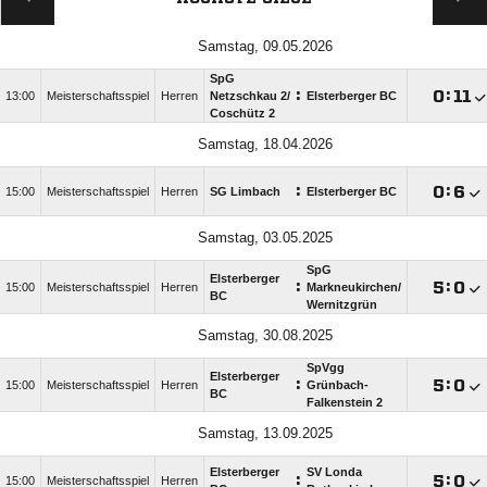
Samstag, 09.05.2026
SpG
:

:

13:00
Meisterschaftsspiel
Herren
Netzschkau 2/​
Elsterberger BC
Coschütz 2
Samstag, 18.04.2026
:

:

15:00
Meisterschaftsspiel
Herren
SG Limbach
Elsterberger BC
Samstag, 03.05.2025
SpG
Elsterberger
:

:

15:00
Meisterschaftsspiel
Herren
Markneukirchen/​
BC
Wernitzgrün
Samstag, 30.08.2025
SpVgg
Elsterberger
:

:

15:00
Meisterschaftsspiel
Herren
Grünbach-
BC
Falkenstein 2
Samstag, 13.09.2025
Elsterberger
SV Londa
:

:

15:00
Meisterschaftsspiel
Herren