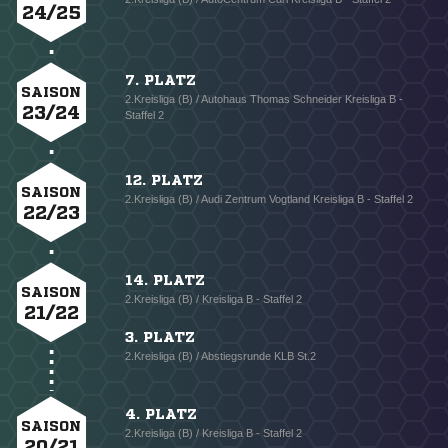
24/25
7. PLATZ
SAISON
2.Kreisliga (B) / Autohaus Thomas Schneider Kreisliga B -
23/24
Staffel 2
12. PLATZ
SAISON
2.Kreisliga (B) / Audi Zentrum Vogtland Kreisliga B - Staffel 2
22/23
14. PLATZ
SAISON
2.Kreisliga (B) / Kreisliga B - Staffel 2
21/22
3. PLATZ
2.Kreisliga (B) / Abstiegsrunde KLB St.2
4. PLATZ
SAISON
2.Kreisliga (B) / Kreisliga B - Staffel 2
20/21