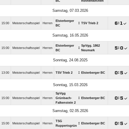
BC
Rothenkirchen
Samstag, 07.03.2026
Elsterberger
:

:

15:00
Meisterschaftsspiel
Herren
TSV Trieb 2
BC
Samstag, 16.05.2026
Elsterberger
SpVgg. 1862
:

:

15:00
Meisterschaftsspiel
Herren
BC
Neumark
Sonntag, 24.08.2025
:

:

13:00
Meisterschaftsspiel
Herren
TSV Trieb 2
Elsterberger BC
Sonntag, 15.03.2026
SpVgg
:

:

15:00
Meisterschaftsspiel
Herren
Grünbach-
Elsterberger BC
Falkenstein 2
Samstag, 02.05.2026
TSG
:

:

15:00
Meisterschaftsspiel
Herren
Elsterberger BC
Ruppertsgrün