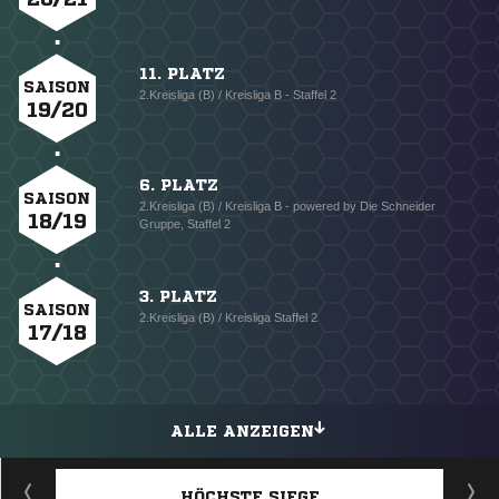
11. PLATZ
SAISON
2.Kreisliga (B) / Kreisliga B - Staffel 2
19/20
6. PLATZ
SAISON
2.Kreisliga (B) / Kreisliga B - powered by Die Schneider
18/19
Gruppe, Staffel 2
3. PLATZ
SAISON
2.Kreisliga (B) / Kreisliga Staffel 2
17/18
ALLE ANZEIGEN
HÖCHSTE SIEGE