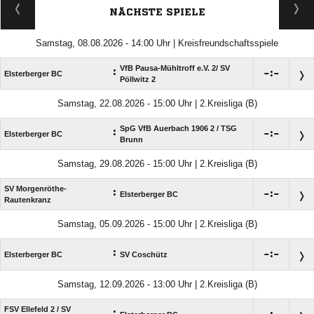
NÄCHSTE SPIELE
Samstag, 08.08.2026 - 14:00 Uhr | Kreisfreundschaftsspiele
VfB Pausa-Mühltroff e.V. 2/​ SV
:

:

Elsterberger BC
Pöllwitz 2
Samstag, 22.08.2026 - 15:00 Uhr | 2.Kreisliga (B)
SpG VfB Auerbach 1906 2 /​ TSG
:

:

Elsterberger BC
Brunn
Samstag, 29.08.2026 - 15:00 Uhr | 2.Kreisliga (B)
SV Morgenröthe-
:

:

Elsterberger BC
Rautenkranz
Samstag, 05.09.2026 - 15:00 Uhr | 2.Kreisliga (B)
:

:

Elsterberger BC
SV Coschütz
Samstag, 12.09.2026 - 13:00 Uhr | 2.Kreisliga (B)
FSV Ellefeld 2 /​ SV
: