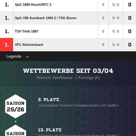
1.
0
SpG 1880 Reuth/​RFC 3
0
0 : 0
1.
0
SpG VfB Auerbach 1906 2 /​ TSG Brunn
0
0 : 0
1.
0
TSV Trieb 1887
0
0 : 0
1.
0
VFC Reichenbach
0
0 : 0
Legende
WETTBEWERBE SEIT 03/04
Höchste Spielklasse: 1.Kreisliga (A)
3. PLATZ
SAISON
1.Kreisklasse / Kummer Energieexperten 1.KK Staffel 1
25/26
13. PLATZ
SAISON
2.Kreisliga (B) / AutoCentrum Carl Kreisliga B - Staffel 2