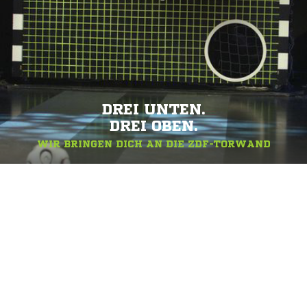
DREI UNTEN.
DREI OBEN.
WIR BRINGEN DICH AN DIE ZDF-TORWAND