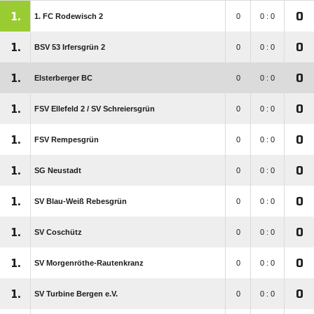
1.
0
1. FC Rodewisch 2
0
0 : 0
1.
0
BSV 53 Irfersgrün 2
0
0 : 0
1.
0
Elsterberger BC
0
0 : 0
1.
0
FSV Ellefeld 2 /​ SV Schreiersgrün
0
0 : 0
1.
0
FSV Rempesgrün
0
0 : 0
1.
0
SG Neustadt
0
0 : 0
1.
0
SV Blau-Weiß Rebesgrün
0
0 : 0
1.
0
SV Coschütz
0
0 : 0
1.
0
SV Morgenröthe-Rautenkranz
0
0 : 0
1.
0
SV Turbine Bergen e.V.
0
0 : 0