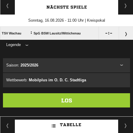
NÄCHSTE SPIELE
Sonntag, 16.08.2026 - 11:00 Uhr | Kreispokal
:

:

TSV Wachau
SpG BSW Lausitz/​Wittichenau
Legende
ANZEIGE
Saison:
2025/2026
Wettbewerb:
Mobilplus im O. D. C. Stadtliga
LOS
TABELLE