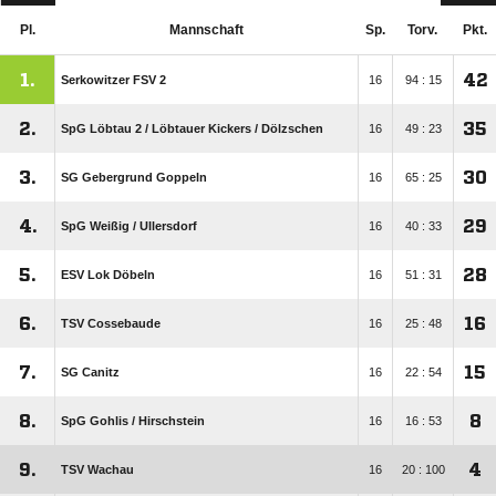
Pl.
Mannschaft
Sp.
Torv.
Pkt.
1.
42
Serkowitzer FSV 2
16
94 : 15
2.
35
SpG Löbtau 2 /​ Löbtauer Kickers /​ Dölzschen
16
49 : 23
3.
30
SG Gebergrund Goppeln
16
65 : 25
4.
29
SpG Weißig /​ Ullersdorf
16
40 : 33
5.
28
ESV Lok Döbeln
16
51 : 31
6.
16
TSV Cossebaude
16
25 : 48
7.
15
SG Canitz
16
22 : 54
8.
8
SpG Gohlis /​ Hirschstein
16
16 : 53
9.
4
TSV Wachau
16
20 : 100