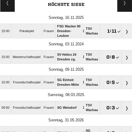
HÖCHSTE SIEGE
Sonntag, 16.11.2025
FSG Wacker 90
TSV
:

:

15:00
Pokalspiel
Frauen
Dresden-
Wachau
Leuben
Sonntag, 03.11.2024
SV Helios 24
TSV
:

:

15:00
Meisterschaftsspiel
Frauen
Dresden zg.
Wachau
Sonntag, 09.11.2025
SG Einheit
TSV
:

:

15:00
Freundschaftsspiel
Frauen
Dresden-Mitte
Wachau
Samstag, 08.03.2025
TSV
:

:

09:00
Freundschaftsspiel
Frauen
SG Weixdorf
Wachau
Sonntag, 31.05.2026
SG