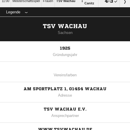
:

:

11:00
Meisterschaftsspiel
Frauen
TSV Wachau
Canitz
Legende
TSV WACHAU
Sachsen
1925
Gründungsjahr
Vereinsfarben
AM SPORTPLATZ 1, 01454 WACHAU
Adresse
TSV WACHAU E.V.
Ansprechpartner
WWW.TSVWACHAU.DE