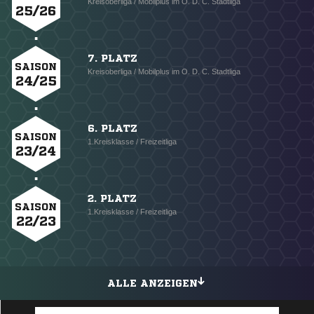
Kreisoberliga / Mobilplus im O. D. C. Stadtliga
25/26
7. PLATZ
SAISON
Kreisoberliga / Mobilplus im O. D. C. Stadtliga
24/25
6. PLATZ
SAISON
1.Kreisklasse / Freizeitliga
23/24
2. PLATZ
SAISON
1.Kreisklasse / Freizeitliga
22/23
ALLE ANZEIGEN