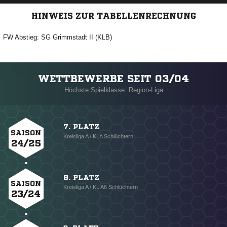
HINWEIS ZUR TABELLENRECHNUNG
FW Abstieg: SG Grimmstadt II (KLB)
WETTBEWERBE SEIT 03/04
Höchste Spielklasse: Region-Liga
7. PLATZ
SAISON
Kreisliga A / KLA Schlüchtern
24/25
8. PLATZ
SAISON
Kreisliga A / KL A6 Schlüchtern
23/24