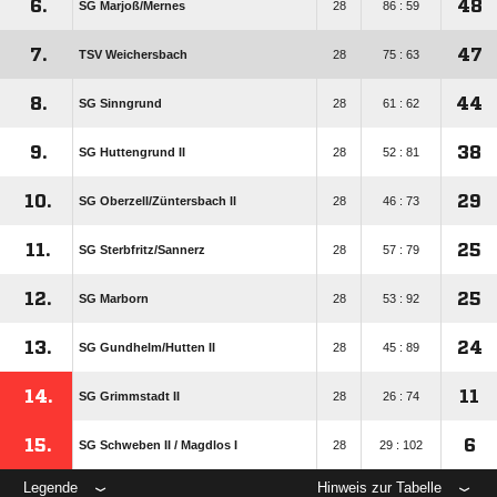
6.
48
SG Marjoß/​Mernes
28
86 : 59
7.
47
TSV Weichersbach
28
75 : 63
8.
44
SG Sinngrund
28
61 : 62
9.
38
SG Huttengrund II
28
52 : 81
10.
29
SG Oberzell/​Züntersbach ll
28
46 : 73
11.
25
SG Sterbfritz/​Sannerz
28
57 : 79
12.
25
SG Marborn
28
53 : 92
13.
24
SG Gundhelm/​Hutten II
28
45 : 89
14.
11
SG Grimmstadt II
28
26 : 74
15.
6
SG Schweben II /​ Magdlos I
28
29 : 102
Legende
Hinweis zur Tabelle