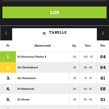
LOS
TABELLE
Pl.
Mannschaft
Sp.
Torv.
Pkt.
1.
64
SV Buchonia Flieden II
28
100 : 33
2.
64
SG Oberkalbach
28
95 : 48
3.
61
SG Distelrasen
28
76 : 34
4.
58
SV Niederzell
28
94 : 31
5.
51
SV Herolz
28
65 : 46