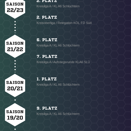
2. PLATZ
SAISON
Kreisliga A / KL A6 Schlüchtern
22/23
2. PLATZ
Kreisoberliga / Relegation KOL FD Süd
6. PLATZ
SAISON
Kreisliga A / KL A6 Schlüchtern
21/22
7. PLATZ
Kreisliga A / Aufstiegsrunde KLA6 SLÜ
1. PLATZ
SAISON
Kreisliga A / KL A6 Schlüchtern
20/21
9. PLATZ
SAISON
Kreisliga A / KL A6 Schlüchtern
19/20