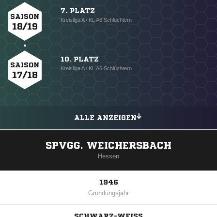
7. PLATZ
SAISON
Kreisliga A / KL A6 Schlüchtern
18/19
10. PLATZ
SAISON
Kreisliga A / KL A6 Schlüchtern
17/18
ALLE ANZEIGEN
SPVGG. WEICHERSBACH
Hessen
1946
Gründungsjahr
SCHWARZ-WEISS