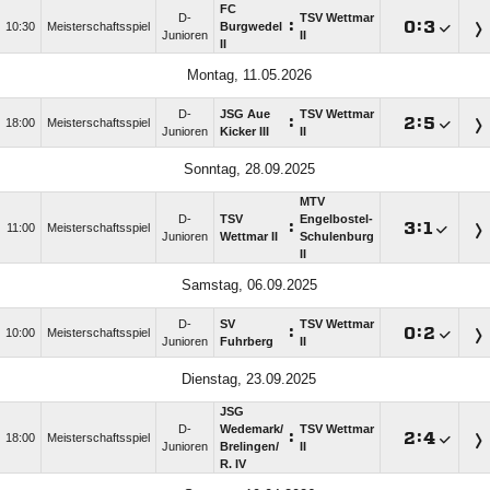
FC
D-
TSV Wettmar
:

:

10:30
Meisterschaftsspiel
Burgwedel
Junioren
II
II
Montag, 11.05.2026
D-
JSG Aue
TSV Wettmar
:

:

18:00
Meisterschaftsspiel
Junioren
Kicker III
II
Sonntag, 28.09.2025
MTV
D-
TSV
Engelbostel-
:

:

11:00
Meisterschaftsspiel
Junioren
Wettmar II
Schulenburg
II
Samstag, 06.09.2025
D-
SV
TSV Wettmar
:

:

10:00
Meisterschaftsspiel
Junioren
Fuhrberg
II
Dienstag, 23.09.2025
JSG
D-
Wedemark/​
TSV Wettmar
:

:

18:00
Meisterschaftsspiel
Junioren
Brelingen/​
II
R. IV