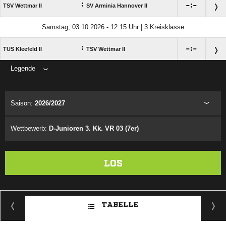
:

:

TSV Wettmar II
SV Arminia Hannover II
Samstag, 03.10.2026 - 12:15 Uhr | 3.Kreisklasse
:

:

TUS Kleefeld II
TSV Wettmar II
Legende
ANZEIGE
Saison:
2026/2027
Wettbewerb:
D-Junioren 3. Kk. VR 03 (7er)
LOS
TABELLE