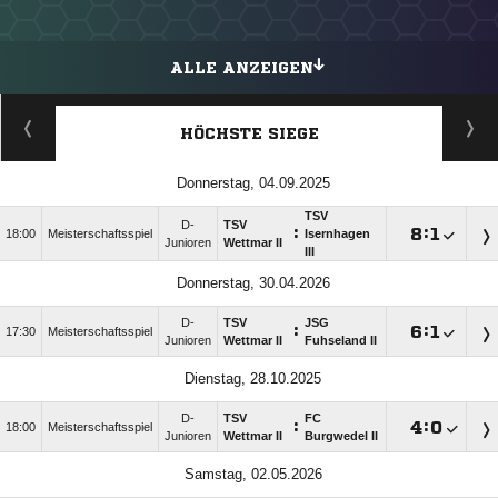
ALLE ANZEIGEN
HÖCHSTE SIEGE
Donnerstag, 04.09.2025
TSV
D-
TSV
:

:

18:00
Meisterschaftsspiel
Isernhagen
Junioren
Wettmar II
III
Donnerstag, 30.04.2026
D-
TSV
JSG
:

:

17:30
Meisterschaftsspiel
Junioren
Wettmar II
Fuhseland II
Dienstag, 28.10.2025
D-
TSV
FC
:

:

18:00
Meisterschaftsspiel
Junioren
Wettmar II
Burgwedel II
Samstag, 02.05.2026