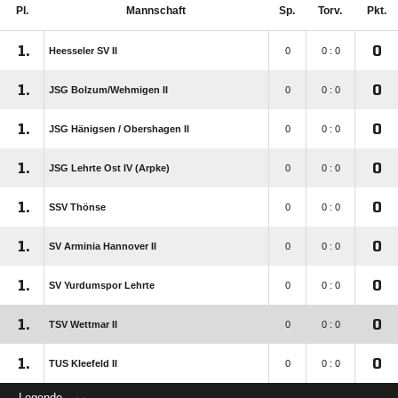
Pl.
Mannschaft
Sp.
Torv.
Pkt.
1.
0
Heesseler SV II
0
0 : 0
1.
0
JSG Bolzum/​Wehmigen II
0
0 : 0
1.
0
JSG Hänigsen /​ Obershagen II
0
0 : 0
1.
0
JSG Lehrte Ost IV (Arpke)
0
0 : 0
1.
0
SSV Thönse
0
0 : 0
1.
0
SV Arminia Hannover II
0
0 : 0
1.
0
SV Yurdumspor Lehrte
0
0 : 0
1.
0
TSV Wettmar II
0
0 : 0
1.
0
TUS Kleefeld II
0
0 : 0
Legende