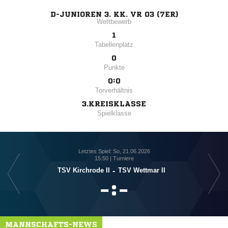
D-JUNIOREN 3. KK. VR 03 (7ER)
Wettbewerb
1
Tabellenplatz
0
Punkte
0:0
Torverhältnis
3.KREISKLASSE
Spielklasse
Letztes Spiel: So, 21.06.2026
15:50 | Turniere
TSV Kirchrode II
-
TSV Wettmar II

:

MANNSCHAFTS-NEWS