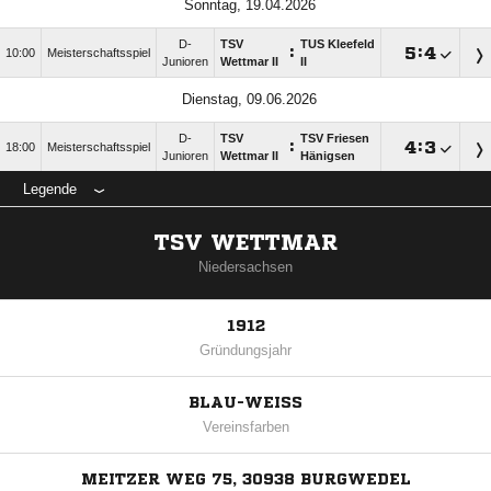
Sonntag, 19.04.2026
D-
TSV
TUS Kleefeld
:

:

10:00
Meisterschaftsspiel
Junioren
Wettmar II
II
Dienstag, 09.06.2026
D-
TSV
TSV Friesen
:

:

18:00
Meisterschaftsspiel
Junioren
Wettmar II
Hänigsen
Legende
TSV WETTMAR
Niedersachsen
1912
Gründungsjahr
BLAU-WEISS
Vereinsfarben
MEITZER WEG 75, 30938 BURGWEDEL