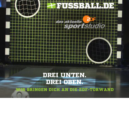
DREI UNTEN.
DREI OBEN.
WIR BRINGEN DICH AN DIE ZDF-TORWAND