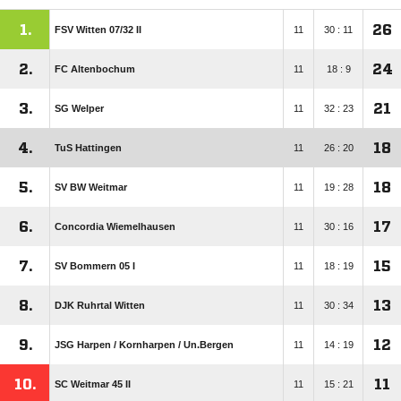
1.
26
FSV Witten 07/​32 II
11
30 : 11
2.
24
FC Altenbochum
11
18 : 9
3.
21
SG Welper
11
32 : 23
4.
18
TuS Hattingen
11
26 : 20
5.
18
SV BW Weitmar
11
19 : 28
6.
17
Concordia Wiemelhausen
11
30 : 16
7.
15
SV Bommern 05 I
11
18 : 19
8.
13
DJK Ruhrtal Witten
11
30 : 34
9.
12
JSG Harpen /​ Kornharpen /​ Un.Bergen
11
14 : 19
10.
11
SC Weitmar 45 II
11
15 : 21