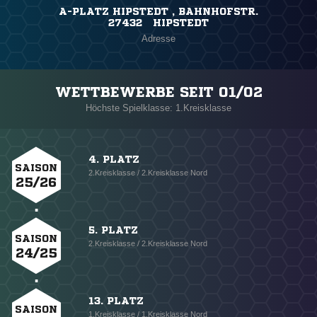
A-PLATZ HIPSTEDT , BAHNHOFSTR.
27432 HIPSTEDT
Adresse
WETTBEWERBE SEIT 01/02
Höchste Spielklasse: 1.Kreisklasse
4. PLATZ
SAISON
2.Kreisklasse / 2.Kreisklasse Nord
25/26
5. PLATZ
SAISON
2.Kreisklasse / 2.Kreisklasse Nord
24/25
13. PLATZ
SAISON
1.Kreisklasse / 1.Kreisklasse Nord