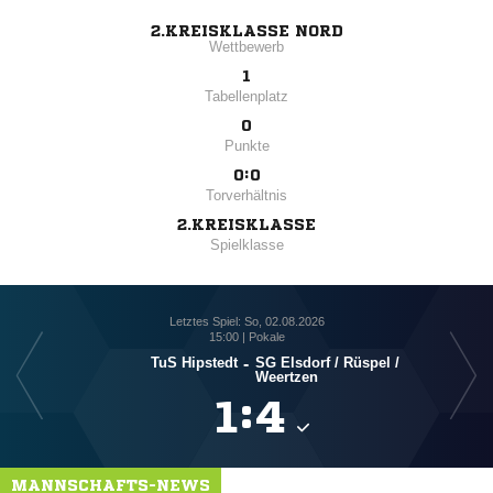
2.KREISKLASSE NORD
Wettbewerb
1
Tabellenplatz
0
Punkte
0:0
Torverhältnis
2.KREISKLASSE
Spielklasse
Letztes Spiel: So, 02.08.2026
15:00 | Pokale
TuS Hipstedt
-
SG Elsdorf /​ Rüspel /​
Weertzen

:

MANNSCHAFTS-NEWS