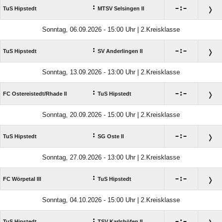
:

:

TuS Hipstedt
MTSV Selsingen II
Sonntag, 06.09.2026 - 15:00 Uhr | 2.Kreisklasse
:

:

TuS Hipstedt
SV Anderlingen II
Sonntag, 13.09.2026 - 13:00 Uhr | 2.Kreisklasse
:

:

FC Ostereistedt/​Rhade II
TuS Hipstedt
Sonntag, 20.09.2026 - 15:00 Uhr | 2.Kreisklasse
:

:

TuS Hipstedt
SG Oste II
Sonntag, 27.09.2026 - 13:00 Uhr | 2.Kreisklasse
:

:

FC Wörpetal III
TuS Hipstedt
Sonntag, 04.10.2026 - 15:00 Uhr | 2.Kreisklasse
:

:

TuS Hipstedt
TSV Karlshöfen II