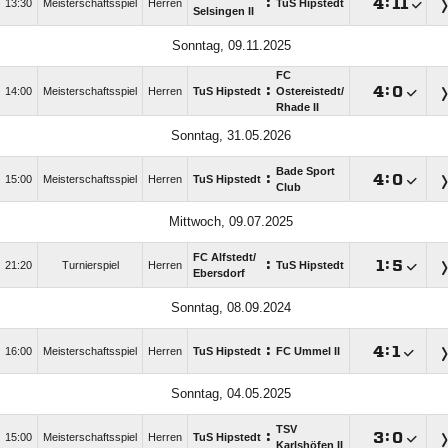
:

:

13:30
Meisterschaftsspiel
Herren
TuS Hipstedt
Selsingen II
Sonntag, 09.11.2025
FC
:

:

14:00
Meisterschaftsspiel
Herren
TuS Hipstedt
Ostereistedt/​
Rhade II
Sonntag, 31.05.2026
Bade Sport
:

:

15:00
Meisterschaftsspiel
Herren
TuS Hipstedt
Club
Mittwoch, 09.07.2025
FC Alfstedt/​
:

:

21:20
Turnierspiel
Herren
TuS Hipstedt
Ebersdorf
Sonntag, 08.09.2024
:

:

16:00
Meisterschaftsspiel
Herren
TuS Hipstedt
FC Ummel II
Sonntag, 04.05.2025
TSV
:

:

15:00
Meisterschaftsspiel
Herren
TuS Hipstedt
Karlshöfen II