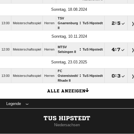
Sonntag, 18.08.2024
TSV
:

:

13:00
Meisterschaftsspiel
Herren
Gnarrenburg
TuS Hipstedt
II
Sonntag, 10.11.2024
MTSV
:

:

12:00
Meisterschaftsspiel
Herren
TuS Hipstedt
Selsingen II
Sonntag, 23.03.2025
FC
:

:

13:00
Meisterschaftsspiel
Herren
Ostereistedt/​
TuS Hipstedt
Rhade II
ALLE ANZEIGEN
Legende
TUS HIPSTEDT
Niedersachsen