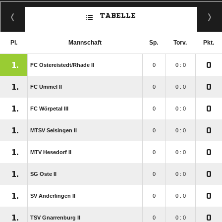
TABELLE
Pl.
Mannschaft
Sp.
Torv.
Pkt.
1.
0
FC Ostereistedt/​Rhade II
0
0 : 0
1.
0
FC Ummel II
0
0 : 0
1.
0
FC Wörpetal III
0
0 : 0
1.
0
MTSV Selsingen II
0
0 : 0
1.
0
MTV Hesedorf II
0
0 : 0
1.
0
SG Oste II
0
0 : 0
1.
0
SV Anderlingen II
0
0 : 0
1.
0
TSV Gnarrenburg II
0
0 : 0