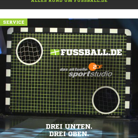
ALLES RUND UM FUSSBALL.DE
SERVICE
DREI UNTEN.
DREI OBEN.