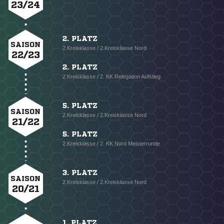
23/24
2. PLATZ
SAISON
2.Kreisklasse / 2.Kreisklasse Nord
22/23
2. PLATZ
2.Kreisklasse / 2. KK Relegation Aufstieg
5. PLATZ
SAISON
2.Kreisklasse / 2.Kreisklasse Nord
21/22
5. PLATZ
2.Kreisklasse / 2. KK Nord Meisterrunde
3. PLATZ
SAISON
2.Kreisklasse / 2.Kreisklasse Nord
20/21
1. PLATZ