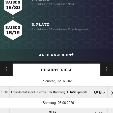
SAISON
3.Kreisklasse / 3.Kreisklasse Nord
19/20
3. PLATZ
SAISON
3.Kreisklasse / 3.Kreisklasse Rotenburg Nord
18/19
ALLE ANZEIGEN
HÖCHSTE SIEGE
Sonntag, 12.07.2026
:

:

15:00
Freundschaftsspiel
Herren
SV Bornberg
TuS Hipstedt
Samstag, 06.06.2026
MTSV