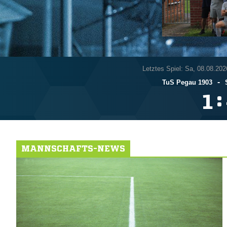
Letztes Spiel: Sa, 08.08.202
-
TuS Pegau 1903
:

MANNSCHAFTS-NEWS