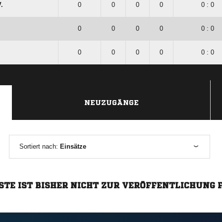
.
0
0
0
0
0 : 0
0
0
0
0
0 : 0
0
0
0
0
0 : 0
NEUZUGÄNGE
Sortiert nach:
Einsätze
STE IST BISHER NICHT ZUR VERÖFFENTLICHUNG 