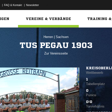
|
FAQ & Kontakt
|
Newsletter
Link
IGEN
VEREINE & VERBÄNDE
TRAINING &
Herren
|
Sachsen
TUS PEGAU 1903
Zur Vereinsseite
KREISOBERL
Wettbewerb
1
Tabellenplatz
0
Punkte
0:0
Torverhältnis