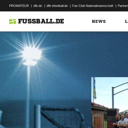
PROMATEUR
|
dfb.de
|
dfb-efootball.de
|
Fan Club Nationalmannschaft
|
Partner
FUSSBALL.DE
NEWS
L