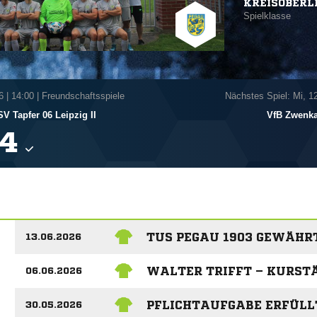
KREISOBERL
Spielklasse
6
|
14:00 | Freundschaftsspiele
Nächstes Spiel: Mi, 1
SV Tapfer 06 Leipzig II
VfB Zwenka

TUS PEGAU 1903 GEWÄHR
13.06.2026
WALTER TRIFFT – KURST
06.06.2026
PFLICHTAUFGABE ERFÜLL
30.05.2026