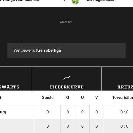
ANZEIGE
Wettbewerb:
Kreisoberliga
USWÄRTS
FIEBERKURVE
KREUZ
t
Spiele
G
U
V
Torverhältn
burg
0
0
0
0
0 : 0
0
0
0
0
0 : 0