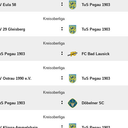
:
V Eula 58
TuS Pegau 1903
Kreisoberliga
:
V 29 Gleisberg
TuS Pegau 1903
Kreisoberliga
:
uS Pegau 1903
FC Bad Lausick
Kreisoberliga
:
V Ostrau 1990 e.V.
TuS Pegau 1903
Kreisoberliga
:
uS Pegau 1903
Döbelner SC
Kreisoberliga
:
V Klinga-Ammelshain
TuS Pegau 1903