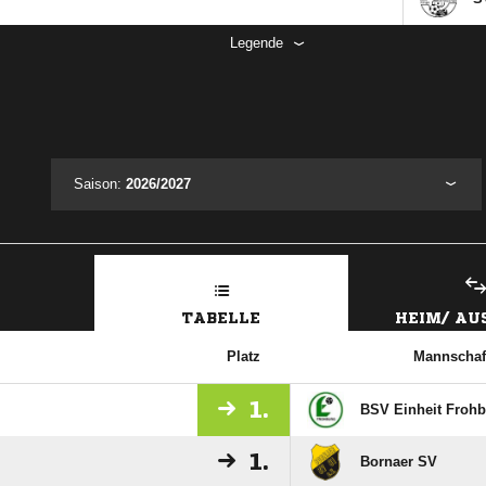
Legende
Saison:
2026/2027
TABELLE
HEIM/ A
Platz
Mannschaf
1.
BSV Einheit Froh
1.
Bornaer SV