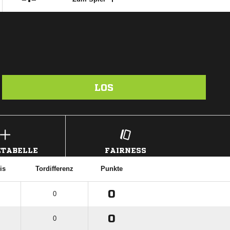
LOS
TABELLE
FAIRNESS
is
Tordifferenz
Punkte
0
0
0
0