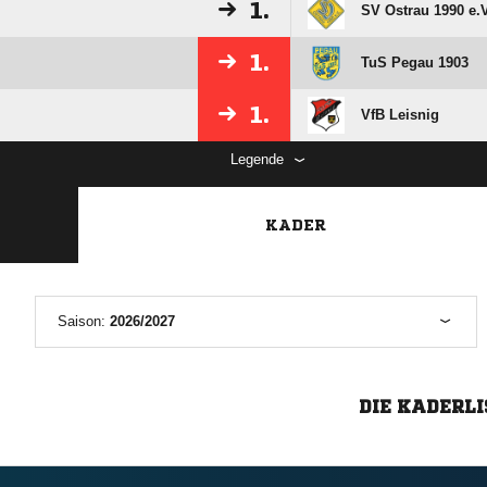
1.
SV Ostrau 1990 e.V
1.
TuS Pegau 1903
1.
VfB Leisnig
Legende
KADER
Saison:
2026/2027
DIE KADERLI