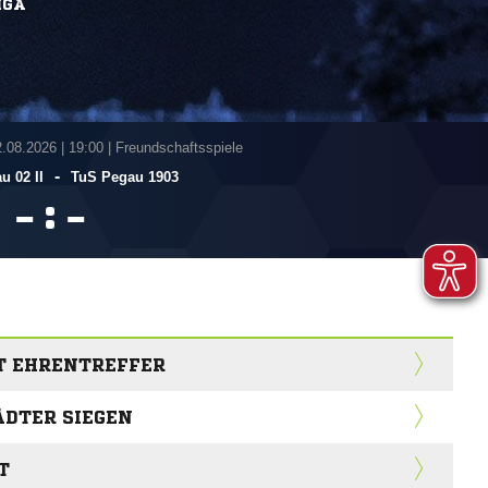
IGA
2.08.2026
|
19:00 | Freundschaftsspiele
-
u 02 II
TuS Pegau 1903
:


T EHRENTREFFER
ÄDTER SIEGEN
T