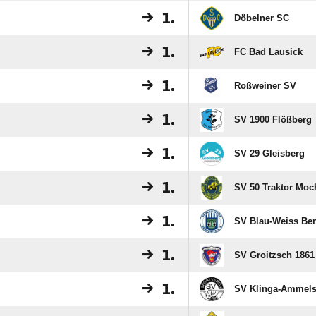
1.
Döbelner SC
1.
FC Bad Lausick
1.
Roßweiner SV
1.
SV 1900 Flößberg
1.
SV 29 Gleisberg
1.
SV 50 Traktor Moc
1.
SV Blau-Weiss Be
1.
SV Groitzsch 1861 
1.
SV Klinga-Ammels