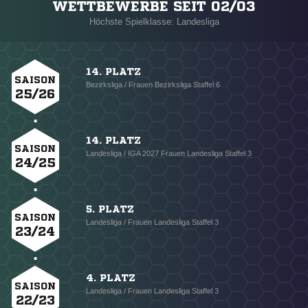
WETTBEWERBE SEIT 02/03
Höchste Spielklasse: Landesliga
14. PLATZ
SAISON
Bezirksliga / Frauen Bezirksliga Staffel 6
25/26
14. PLATZ
SAISON
Landesliga / IGA 2027 Frauen Landesliga Staffel 3
24/25
5. PLATZ
SAISON
Landesliga / Frauen Landesliga Staffel 3
23/24
4. PLATZ
SAISON
Landesliga / Frauen Landesliga Staffel 3
22/23