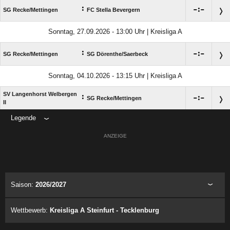
:

:

SG Recke/​Mettingen
FC Stella Bevergern
Sonntag, 27.09.2026 - 13:00 Uhr | Kreisliga A
:

:

SG Recke/​Mettingen
SG Dörenthe/​Saerbeck
Sonntag, 04.10.2026 - 13:15 Uhr | Kreisliga A
SV Langenhorst Welbergen
:

:

SG Recke/​Mettingen
II
Legende
ANZEIGE
Saison:
2026/2027
Wettbewerb:
Kreisliga A Steinfurt - Tecklenburg