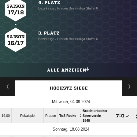
4. PLATZ
SAISON
Bezirksliga / Frauen Bezirksliga Staffel 6
17/18
3. PLATZ
SAISON
Bezirksliga / Frauen Bezirksliga Staffel 6
16/17
ALLE ANZEIGEN
HÖCHSTE SIEGE
Mittwoch, 04.09.2024
Brochterbecker
:

:

19:00
Pokalspiel
Frauen
TuS Recke
Sportverein
1948
Sonntag, 18.08.2024