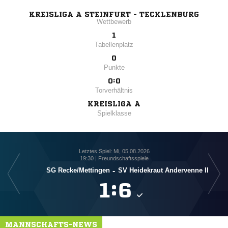
KREISLIGA A STEINFURT - TECKLENBURG
Wettbewerb
1
Tabellenplatz
0
Punkte
0:0
Torverhältnis
KREISLIGA A
Spielklasse
Letztes Spiel: Mi, 05.08.2026
19:30 | Freundschaftsspiele
SG Recke/​Mettingen
-
SV Heidekraut Andervenne II
SG H

:

MANNSCHAFTS-NEWS