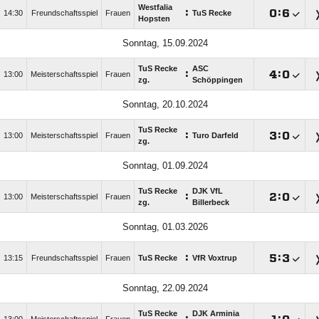
Westfalia
:

:

14:30
Freundschaftsspiel
Frauen
TuS Recke
Hopsten
Sonntag, 15.09.2024
TuS Recke
ASC
:

:

13:00
Meisterschaftsspiel
Frauen
zg.
Schöppingen
Sonntag, 20.10.2024
TuS Recke
:

:

13:00
Meisterschaftsspiel
Frauen
Turo Darfeld
zg.
Sonntag, 01.09.2024
TuS Recke
DJK VfL
:

:

13:00
Meisterschaftsspiel
Frauen
zg.
Billerbeck
Sonntag, 01.03.2026
:

:

13:15
Freundschaftsspiel
Frauen
TuS Recke
VfR Voxtrup
Sonntag, 22.09.2024
TuS Recke
DJK Arminia