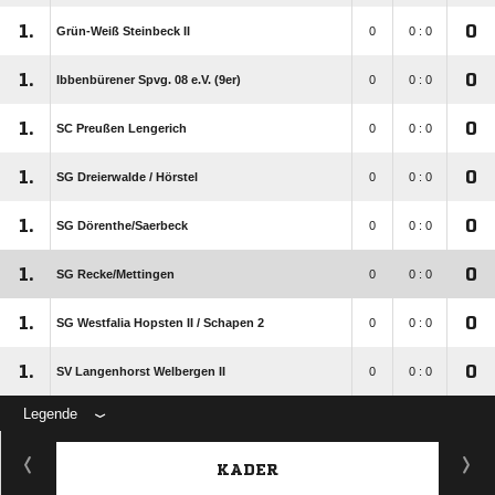
1.
0
Grün-Weiß Steinbeck II
0
0 : 0
1.
0
Ibbenbürener Spvg. 08 e.V. (9er)
0
0 : 0
1.
0
SC Preußen Lengerich
0
0 : 0
1.
0
SG Dreierwalde /​ Hörstel
0
0 : 0
1.
0
SG Dörenthe/​Saerbeck
0
0 : 0
1.
0
SG Recke/​Mettingen
0
0 : 0
1.
0
SG Westfalia Hopsten II /​ Schapen 2
0
0 : 0
1.
0
SV Langenhorst Welbergen II
0
0 : 0
Legende
KADER