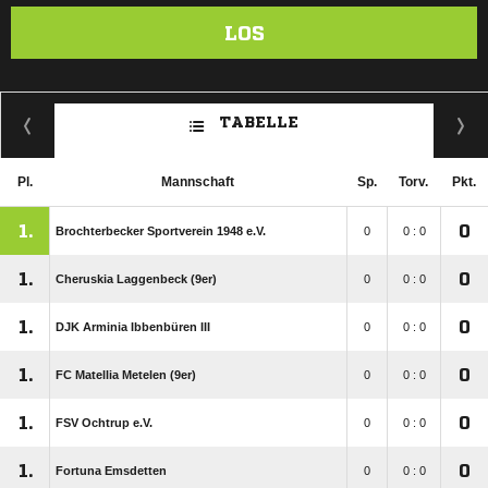
LOS
TABELLE
Pl.
Mannschaft
Sp.
Torv.
Pkt.
1.
0
Brochterbecker Sportverein 1948 e.V.
0
0 : 0
1.
0
Cheruskia Laggenbeck (9er)
0
0 : 0
1.
0
DJK Arminia Ibbenbüren III
0
0 : 0
1.
0
FC Matellia Metelen (9er)
0
0 : 0
1.
0
FSV Ochtrup e.V.
0
0 : 0
1.
0
Fortuna Emsdetten
0
0 : 0