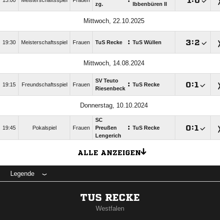
:

:

13:00
Meisterschaftsspiel
Frauen
zg.
Ibbenbüren II
Mittwoch, 22.10.2025
:

:

19:30
Meisterschaftsspiel
Frauen
TuS Recke
TuS Wüllen
Mittwoch, 14.08.2024
SV Teuto
:

:

19:15
Freundschaftsspiel
Frauen
TuS Recke
Riesenbeck
Donnerstag, 10.10.2024
SC
:

:

19:45
Pokalspiel
Frauen
Preußen
TuS Recke
Lengerich
ALLE ANZEIGEN
Legende
TUS RECKE
Westfalen