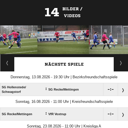
14
BILDER /
VIDEOS
ANZEIGE
NÄCHSTE SPIELE
Donnerstag, 13.08.2026 - 19:30 Uhr | Bezirksfreundschaftsspiele
SG Hollenstede/​
:

:

SG Recke/​Mettingen
Schwagstorf
Sonntag, 16.08.2026 - 11:00 Uhr | Kreisfreundschaftsspiele
:

:

SG Recke/​Mettingen
VfR Voxtrup
Sonntag, 23.08.2026 - 11:00 Uhr | Kreisliga A