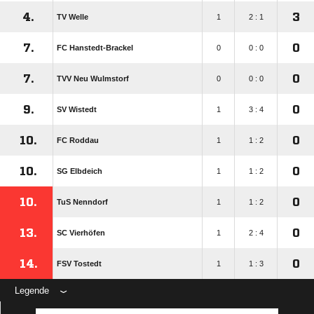
4.
3
TV Welle
1
2 : 1
7.
0
FC Hanstedt-Brackel
0
0 : 0
7.
0
TVV Neu Wulmstorf
0
0 : 0
9.
0
SV Wistedt
1
3 : 4
10.
0
FC Roddau
1
1 : 2
10.
0
SG Elbdeich
1
1 : 2
10.
0
TuS Nenndorf
1
1 : 2
13.
0
SC Vierhöfen
1
2 : 4
14.
0
FSV Tostedt
1
1 : 3
Legende