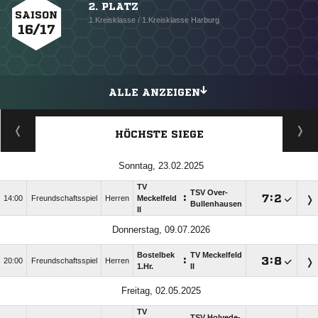
2. PLATZ
SAISON
1.Kreisklasse / 1.Kreisklasse Harburg
16/17
ALLE ANZEIGEN
HÖCHSTE SIEGE
Sonntag, 23.02.2025
TV
TSV Over-
:

:

14:00
Freundschaftsspiel
Herren
Meckelfeld
Bullenhausen
II
Donnerstag, 09.07.2026
Bostelbek
TV Meckelfeld
:

:

20:00
Freundschaftsspiel
Herren
1.Hr.
II
Freitag, 02.05.2025
TV
TSV Holvede-