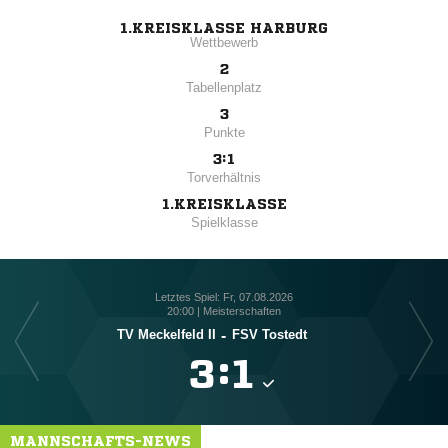
1.KREISKLASSE HARBURG
Wettbewerb
2
Tabellenplatz
3
Punkte
3:1
Torverhältnis
1.KREISKLASSE
Spielklasse
Letztes Spiel: Fr, 07.08.2026
20:00 | Meisterschaften
TV Meckelfeld II
-
FSV Tostedt

:

MANNSCHAFTS-NEWS