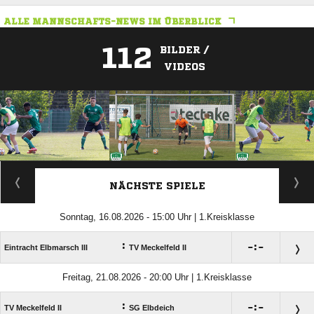
ALLE MANNSCHAFTS-NEWS IM ÜBERBLICK
112
BILDER /
VIDEOS
ANZEIGE
NÄCHSTE SPIELE
Sonntag, 16.08.2026 - 15:00 Uhr | 1.Kreisklasse
:

:

Eintracht Elbmarsch III
TV Meckelfeld II
Freitag, 21.08.2026 - 20:00 Uhr | 1.Kreisklasse
:

:

TV Meckelfeld II
SG Elbdeich