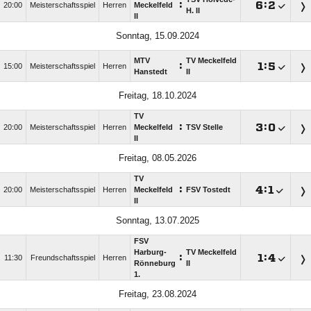
:

:

20:00
Meisterschaftsspiel
Herren
Meckelfeld
H. II
II
Sonntag, 15.09.2024
MTV
TV Meckelfeld
:

:

15:00
Meisterschaftsspiel
Herren
Hanstedt
II
Freitag, 18.10.2024
TV
:

:

20:00
Meisterschaftsspiel
Herren
Meckelfeld
TSV Stelle
II
Freitag, 08.05.2026
TV
:

:

20:00
Meisterschaftsspiel
Herren
Meckelfeld
FSV Tostedt
II
Sonntag, 13.07.2025
FSV
Harburg-
TV Meckelfeld
:

:

11:30
Freundschaftsspiel
Herren
Rönneburg
II
1.
Freitag, 23.08.2024