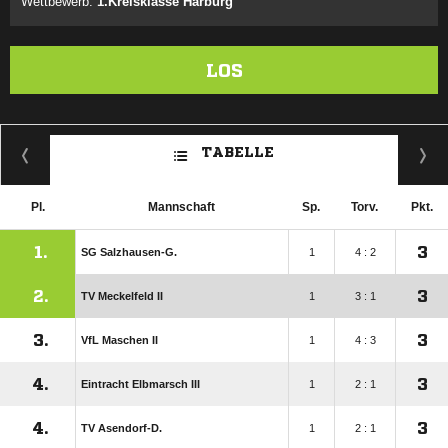
Wettbewerb:
1.Kreisklasse Harburg
LOS
TABELLE
Pl.
Mannschaft
Sp.
Torv.
Pkt.
1.
3
SG Salzhausen-G.
1
4 : 2
2.
3
TV Meckelfeld II
1
3 : 1
3.
3
VfL Maschen II
1
4 : 3
4.
3
Eintracht Elbmarsch III
1
2 : 1
4.
3
TV Asendorf-D.
1
2 : 1