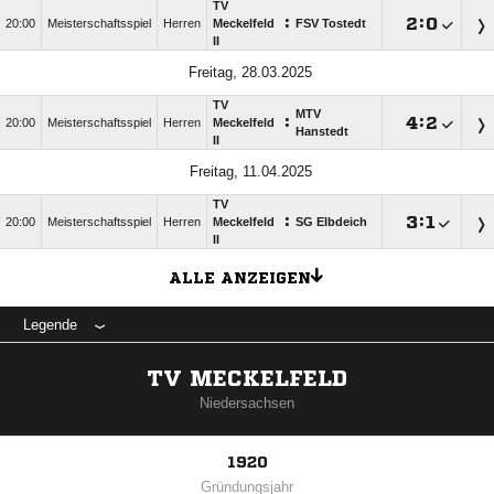
TV
:

:

20:00
Meisterschaftsspiel
Herren
Meckelfeld
FSV Tostedt
II
Freitag, 28.03.2025
TV
MTV
:

:

20:00
Meisterschaftsspiel
Herren
Meckelfeld
Hanstedt
II
Freitag, 11.04.2025
TV
:

:

20:00
Meisterschaftsspiel
Herren
Meckelfeld
SG Elbdeich
II
ALLE ANZEIGEN
Legende
TV MECKELFELD
Niedersachsen
1920
Gründungsjahr