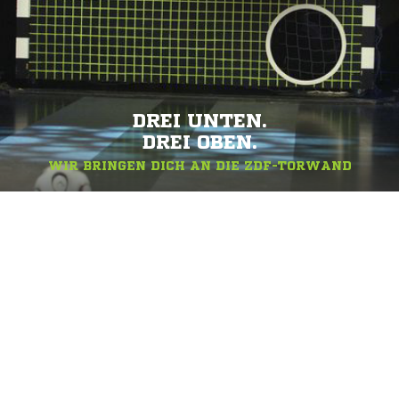
DREI UNTEN.
DREI OBEN.
WIR BRINGEN DICH AN DIE ZDF-TORWAND