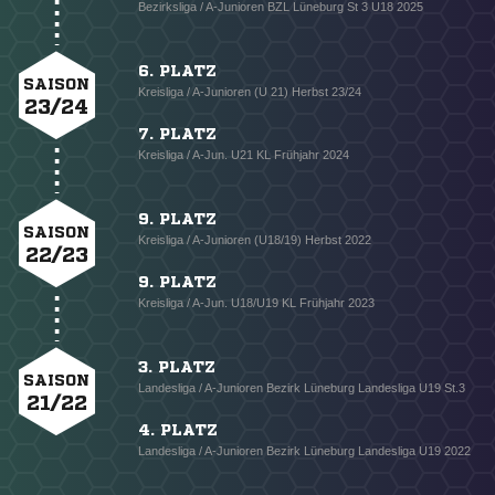
Bezirksliga / A-Junioren BZL Lüneburg St 3 U18 2025
6. PLATZ
SAISON
Kreisliga / A-Junioren (U 21) Herbst 23/24
23/24
7. PLATZ
Kreisliga / A-Jun. U21 KL Frühjahr 2024
9. PLATZ
SAISON
Kreisliga / A-Junioren (U18/19) Herbst 2022
22/23
9. PLATZ
Kreisliga / A-Jun. U18/U19 KL Frühjahr 2023
3. PLATZ
SAISON
Landesliga / A-Junioren Bezirk Lüneburg Landesliga U19 St.3
21/22
4. PLATZ
Landesliga / A-Junioren Bezirk Lüneburg Landesliga U19 2022