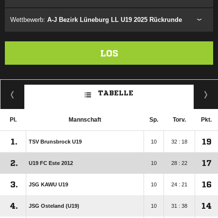
Wettbewerb:
A-J Bezirk Lüneburg LL U19 2025 Rückrunde
LOS
TABELLE
Pl.
Mannschaft
Sp.
Torv.
Pkt.
1.
19
TSV Brunsbrock U19
10
32 : 18
2.
17
U19 FC Este 2012
10
28 : 22
3.
16
JSG KAWU U19
10
24 : 21
4.
14
JSG Osteland (U19)
10
31 : 38