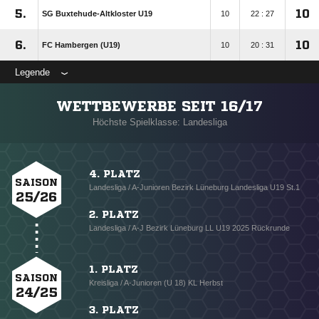
5.
10
SG Buxtehude-Altkloster U19
10
22 : 27
6.
10
FC Hambergen (U19)
10
20 : 31
Legende
WETTBEWERBE SEIT 16/17
Höchste Spielklasse: Landesliga
4. PLATZ
SAISON
Landesliga / A-Junioren Bezirk Lüneburg Landesliga U19 St.1
25/26
2. PLATZ
Landesliga / A-J Bezirk Lüneburg LL U19 2025 Rückrunde
1. PLATZ
SAISON
Kreisliga / A-Junioren (U 18) KL Herbst
24/25
3. PLATZ