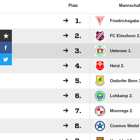
Platz
Mannschaf
1.
Friedrichsgabe 
2.
FC Elmshorn 2
3.
Uetersen 1.
4.
Heist 2.
5.
Osdorfer Born 
6.
Lohkamp 2.
7.
Moorrege 2.
8.
Cosmos Wedel 