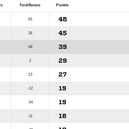
is
Tordifferenz
Punkte
48
65
45
26
39
49
29
2
27
13
19
-12
19
-34
18
-11