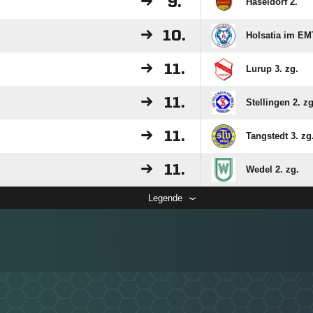
9.
Haseldorf 2.
10.
Holsatia im EM
11.
Lurup 3. zg.
11.
Stellingen 2. zg
11.
Tangstedt 3. zg
11.
Wedel 2. zg.
Legende