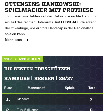
OTTENSENS KANKOWSKI:
SPIELMACHER MIT PROTHESE
Tom Kankowski fehlen seit der Geburt die rechte Hand und
ein Teil des rechten Unterarms. Auf
FUSSBALL.de
erzählt
der 21-Jährige, wie er trotz Handicap in der Regionalliga
spielen kann.
Mehr lesen
TOP-STATISTIKEN
DIE BESTEN TORSCHÜTZEN
HAMBURG | HERREN | 26/27
Platz
Mannschaft
Spiele
Tore
1.
7
Niendorf
2
2.
8
Türk Birlikspor
2