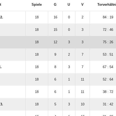
t
Spiele
G
U
V
Torverhältn
2.
18
16
0
2
84 : 19
.
18
15
0
3
72 : 46
18
12
3
3
75 : 26
18
9
2
7
53 : 51
1.
18
8
3
7
67 : 54
18
6
1
11
52 : 64
18
6
1
11
38 : 72
3.
18
5
3
10
31 : 42