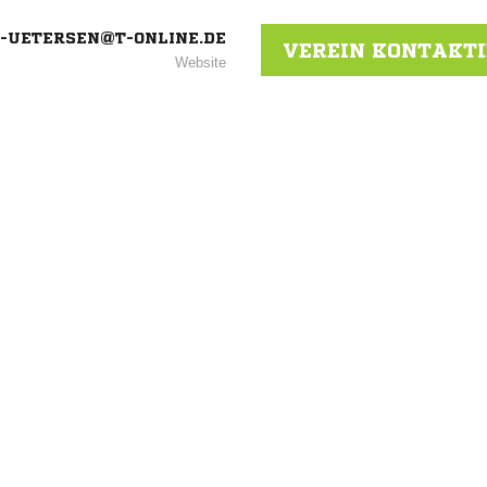
-UETERSEN@T-ONLINE.DE
VEREIN KONTAKT
Website
ANZEIGE
NACHRICHT SENDE
* Pflichtfelder