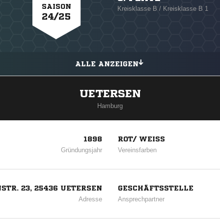
SAISON
Kreisklasse B / Kreisklasse B 1
24/25
ALLE ANZEIGEN
UETERSEN
Hamburg
1898
ROT/ WEISS
Gründungsjahr
Vereinsfarben
STR. 23, 25436 UETERSEN
GESCHÄFTSSTELLE
Adresse
Ansprechpartner