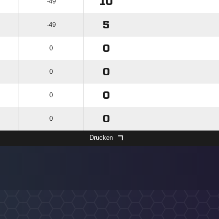
10
-49
5
-49
0
0
0
0
0
0
0
0
Drucken