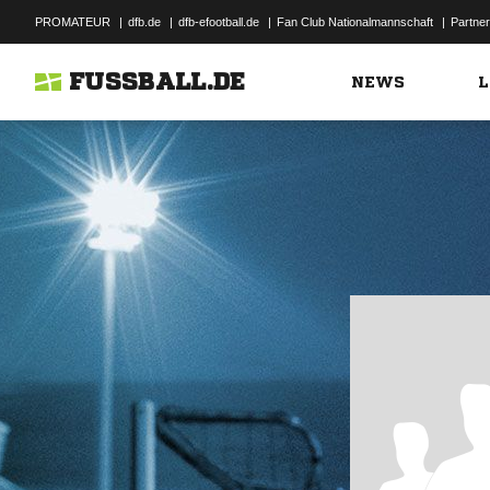
PROMATEUR
|
dfb.de
|
dfb-efootball.de
|
Fan Club Nationalmannschaft
|
Partner
FUSSBALL.DE
NEWS
L