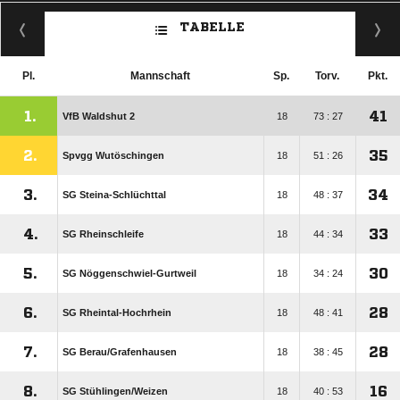
TABELLE
Pl.
Mannschaft
Sp.
Torv.
Pkt.
1.
41
VfB Waldshut 2
18
73 : 27
2.
35
Spvgg Wutöschingen
18
51 : 26
3.
34
SG Steina-Schlüchttal
18
48 : 37
4.
33
SG Rheinschleife
18
44 : 34
5.
30
SG Nöggenschwiel-Gurtweil
18
34 : 24
6.
28
SG Rheintal-Hochrhein
18
48 : 41
7.
28
SG Berau/​Grafenhausen
18
38 : 45
8.
16
SG Stühlingen/​Weizen
18
40 : 53