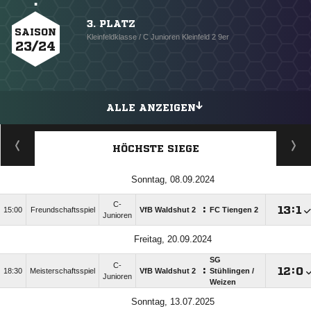
3. PLATZ
SAISON
Kleinfeldklasse / C Junioren Kleinfeld 2 9er
23/24
ALLE ANZEIGEN
HÖCHSTE SIEGE
Sonntag, 08.09.2024
C-
:

:

15:00
Freundschaftsspiel
VfB Waldshut 2
FC Tiengen 2
Junioren
Freitag, 20.09.2024
SG
C-
:

:

18:30
Meisterschaftsspiel
VfB Waldshut 2
Stühlingen /​
Junioren
Weizen
Sonntag, 13.07.2025