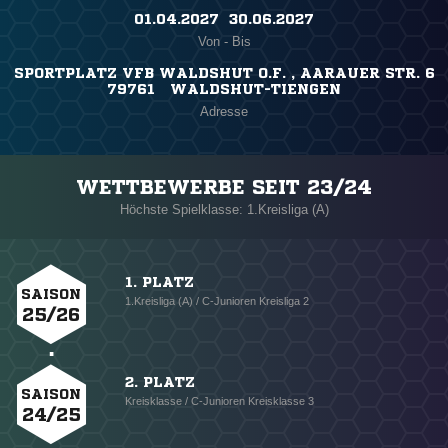
01.04.2027 ​ 30.06.2027
Von - Bis
SPORTPLATZ VFB WALDSHUT O.F. , AARAUER STR. 6
79761 WALDSHUT-TIENGEN
Adresse
WETTBEWERBE SEIT 23/24
Höchste Spielklasse: 1.Kreisliga (A)
1. PLATZ
SAISON
1.Kreisliga (A) / C-Junioren Kreisliga 2
25/26
2. PLATZ
SAISON
Kreisklasse / C-Junioren Kreisklasse 3
24/25