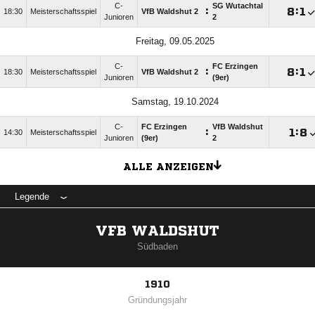
C-
SG Wutachtal
:

:

18:30
Meisterschaftsspiel
VfB Waldshut 2
Junioren
2
Freitag, 09.05.2025
C-
FC Erzingen
:

:

18:30
Meisterschaftsspiel
VfB Waldshut 2
Junioren
(9er)
Samstag, 19.10.2024
C-
FC Erzingen
VfB Waldshut
:

:

14:30
Meisterschaftsspiel
Junioren
(9er)
2
ALLE ANZEIGEN
Legende
VFB WALDSHUT
Südbaden
1910
Gründungsjahr