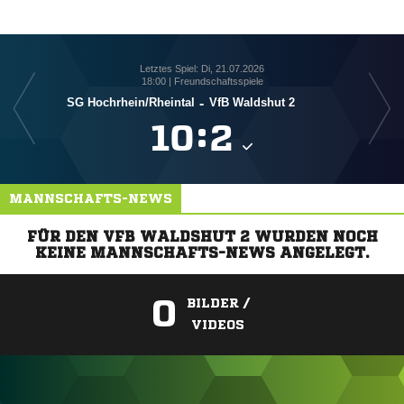
Letztes Spiel: Di, 21.07.2026
18:00 | Freundschaftsspiele
SG Hochrhein/​Rheintal
-
VfB Waldshut 2

:

MANNSCHAFTS-NEWS
FÜR DEN VFB WALDSHUT 2 WURDEN NOCH
KEINE MANNSCHAFTS-NEWS ANGELEGT.
0
BILDER /
VIDEOS