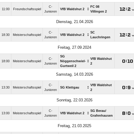
C-
FC 08
:

:

11:00
Freundschaftsspiel
VfB Waldshut 2
Junioren
Villingen 2
Dienstag, 21.04.2026
C-
SC
:

:

18:30
Meisterschaftsspiel
VfB Waldshut 2
Junioren
Lauchringen
Freitag, 27.09.2024
SG
C-
VfB Waldshut
:

:

18:00
Meisterschaftsspiel
Nöggenschwiel-
Junioren
2
Gurtweil 2
Samstag, 14.03.2026
C-
VfB Waldshut
:

:

13:30
Meisterschaftsspiel
SG Klettgau
Junioren
2
Sonntag, 22.03.2026
C-
SG Berau/​
:

:

13:00
Meisterschaftsspiel
VfB Waldshut 2
Junioren
Grafenhausen
Freitag, 21.03.2025