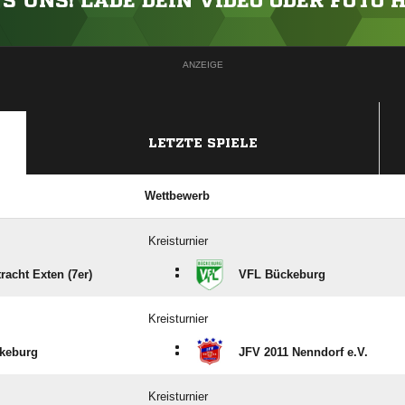
'S UNS! LADE DEIN VIDEO ODER FOTO 
ANZEIGE
LETZTE SPIELE
Wettbewerb
Kreisturnier
:
racht Exten (7er)
VFL Bückeburg
Kreisturnier
:
keburg
JFV 2011 Nenndorf e.V.
Kreisturnier