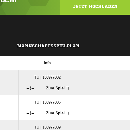
HOCH!
JETZT HOCHLADEN
MANNSCHAFTSSPIELPLAN
Info
TU | 150977002

:

Zum Spiel
TU | 150977006

:

Zum Spiel
TU | 150977009