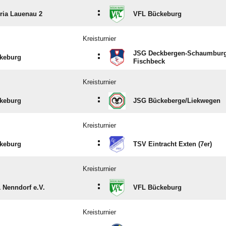
:
ria Lauenau 2
VFL Bückeburg
Kreisturnier
JSG Deckbergen-Schaumburg/
:
keburg
Fischbeck
Kreisturnier
:
keburg
JSG Bückeberge/​Liekwegen
Kreisturnier
:
keburg
TSV Eintracht Exten (7er)
Kreisturnier
:
 Nenndorf e.V.
VFL Bückeburg
Kreisturnier