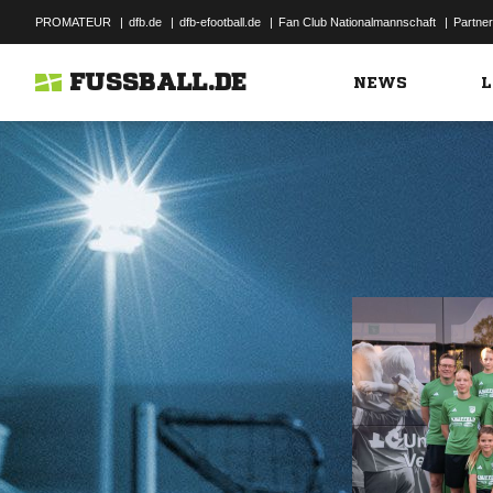
PROMATEUR
|
dfb.de
|
dfb-efootball.de
|
Fan Club Nationalmannschaft
|
Partner
FUSSBALL.DE
NEWS
L