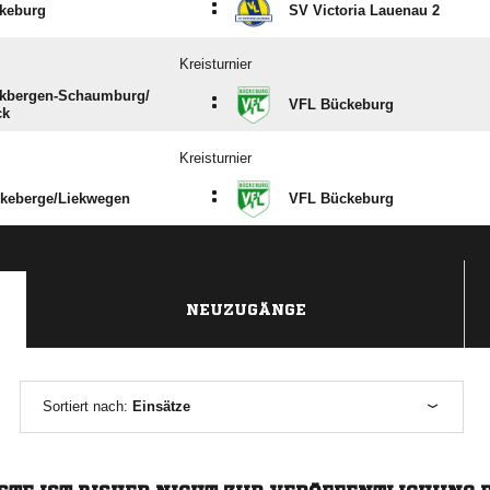
:
keburg
SV Victoria Lauenau 2
Kreisturnier
kbergen-Schaumburg/​
:
VFL Bückeburg
ck
Kreisturnier
:
keberge/​Liekwegen
VFL Bückeburg
ANZEIGE
NEUZUGÄNGE
Sortiert nach:
Einsätze