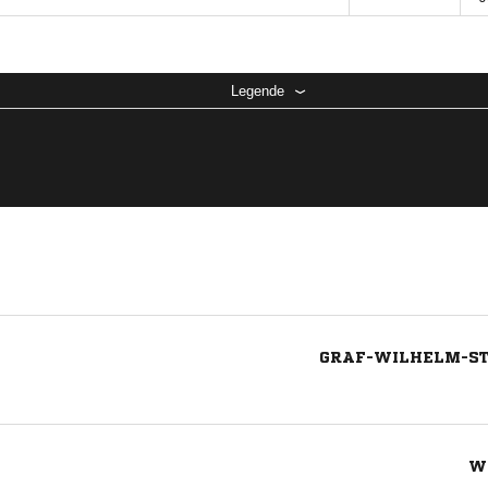
Legende
GRAF-WILHELM-STR
W