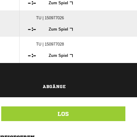

:

Zum Spiel
TU | 150977026

:

Zum Spiel
TU | 150977028

:

Zum Spiel
ABGÄNGE
LOS