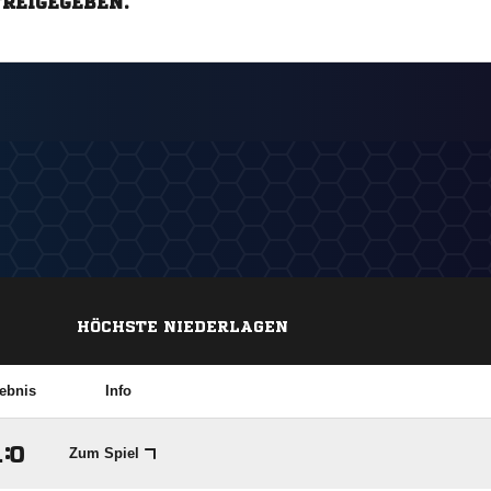
FREIGEGEBEN.
HÖCHSTE NIEDERLAGEN
ebnis
Info

:

Zum Spiel