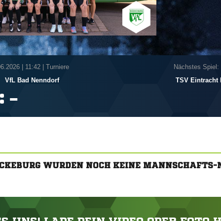
06.2026
|
11:42 | Turniere
Nächstes Spiel:
-
VfL Bad Nenndorf
TSV Eintracht 
:

ÜCKEBURG WURDEN NOCH KEINE MANNSCHAFTS-