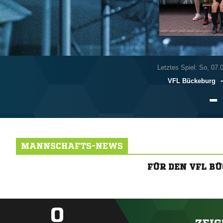
Letztes Spiel: So, 07.
VFL Bückeburg

MANNSCHAFTS-NEWS
FÜR DEN VFL B
0