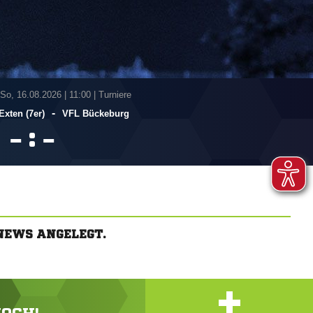
 So, 16.08.2026
|
11:00 | Turniere
-
Exten (7er)
VFL Bückeburg
:


NEWS ANGELEGT.
+