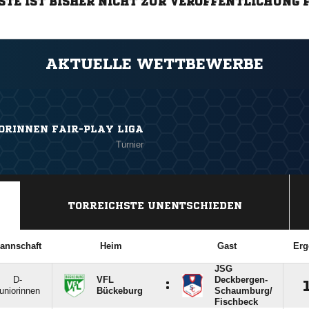
STE IST BISHER NICHT ZUR VERÖFFENTLICHUNG 
AKTUELLE WETTBEWERBE
ORINNEN FAIR-PLAY LIGA
Turnier
TORREICHSTE UNENTSCHIEDEN
annschaft
Heim
Gast
Erg
JSG
D-
VFL
Deckbergen-
:
uniorinnen
Bückeburg
Schaumburg/​
Fischbeck