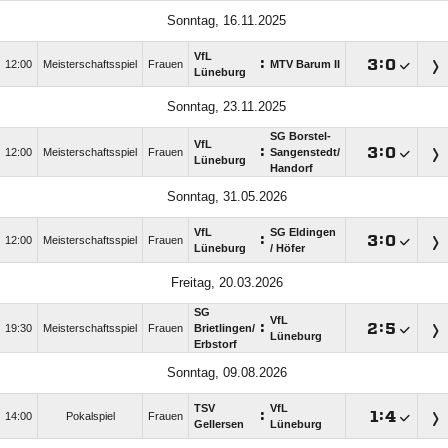
Sonntag, 16.11.2025
VfL
:

:

12:00
Meisterschaftsspiel
Frauen
MTV Barum II
Lüneburg
Sonntag, 23.11.2025
SG Borstel-
VfL
:

:

12:00
Meisterschaftsspiel
Frauen
Sangenstedt/​
Lüneburg
Handorf
Sonntag, 31.05.2026
VfL
SG Eldingen
:

:

12:00
Meisterschaftsspiel
Frauen
Lüneburg
/​ Höfer
Freitag, 20.03.2026
SG
VfL
:

:

19:30
Meisterschaftsspiel
Frauen
Brietlingen/​
Lüneburg
Erbstorf
Sonntag, 09.08.2026
TSV
VfL
:

:

14:00
Pokalspiel
Frauen
Gellersen
Lüneburg