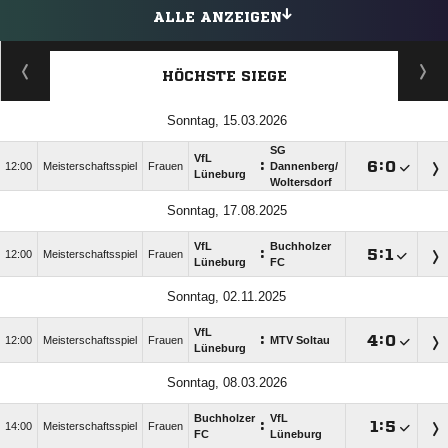
ALLE ANZEIGEN
HÖCHSTE SIEGE
Sonntag, 15.03.2026
SG
VfL
:

:

12:00
Meisterschaftsspiel
Frauen
Dannenberg/​
Lüneburg
Woltersdorf
Sonntag, 17.08.2025
VfL
Buchholzer
:

:

12:00
Meisterschaftsspiel
Frauen
Lüneburg
FC
Sonntag, 02.11.2025
VfL
:

:

12:00
Meisterschaftsspiel
Frauen
MTV Soltau
Lüneburg
Sonntag, 08.03.2026
Buchholzer
VfL
:

:

14:00
Meisterschaftsspiel
Frauen
FC
Lüneburg