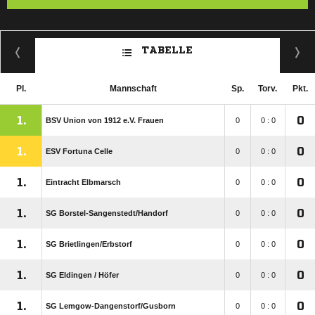
TABELLE
Pl.
Mannschaft
Sp.
Torv.
Pkt.
1.
0
BSV Union von 1912 e.V. Frauen
0
0 : 0
1.
0
ESV Fortuna Celle
0
0 : 0
1.
0
Eintracht Elbmarsch
0
0 : 0
1.
0
SG Borstel-Sangenstedt/​Handorf
0
0 : 0
1.
0
SG Brietlingen/​Erbstorf
0
0 : 0
1.
0
SG Eldingen /​ Höfer
0
0 : 0
1.
0
SG Lemgow-Dangenstorf/​Gusborn
0
0 : 0