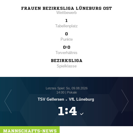
FRAUEN BEZIRKSLIGA LÜNEBURG OST
Wettbewerb
1
Tabellenplatz
0
Punkte
0:0
Torverhältnis
BEZIRKSLIGA
Spielklasse
Letztes Spiel: So, 09.08.2026
14:00 | Pokale
TSV Gellersen
-
VfL Lüneburg

:

MANNSCHAFTS-NEWS