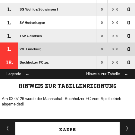
1.
0
SG Wohlde/​Südwinsen I
0
0 : 0
1.
0
SV Hodenhagen
0
0 : 0
1.
0
TSV Gellersen
0
0 : 0
1.
0
VfL Lüneburg
0
0 : 0
12.
0
Buchholzer FC zg.
0
0 : 0
Legende
Hinweis zur Tabelle
HINWEIS ZUR TABELLENRECHNUNG
Am 03.07.26 wurde die Mannschaft Buchholzer FC vom Spielbetrieb
abgemeldet!!
KADER