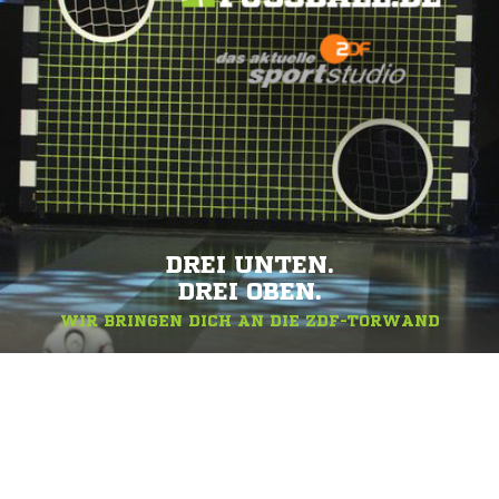
DREI UNTEN.
DREI OBEN.
WIR BRINGEN DICH AN DIE ZDF-TORWAND