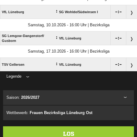
:

:

VfL Lüneburg
SG Wohlde/​Südwinsen I
Samstag, 10.10.2026 - 16:00 Uhr | Bezirksliga
SG Lemgow-Dangenstorf/​
:

:

VfL Lüneburg
Gusborn
Samstag, 17.10.2026 - 16:00 Uhr | Bezirksliga
:

:

TSV Gellersen
VfL Lüneburg
Legende
ANZEIGE
Saison:
2026/2027
Wettbewerb:
Frauen Bezirksliga Lüneburg Ost
LOS