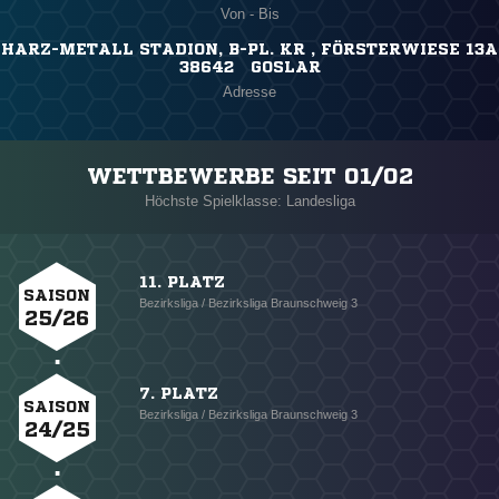
Von - Bis
HARZ-METALL STADION, B-PL. KR , FÖRSTERWIESE 13A
38642 GOSLAR
Adresse
WETTBEWERBE SEIT 01/02
Höchste Spielklasse: Landesliga
11. PLATZ
SAISON
Bezirksliga / Bezirksliga Braunschweig 3
25/26
7. PLATZ
SAISON
Bezirksliga / Bezirksliga Braunschweig 3
24/25