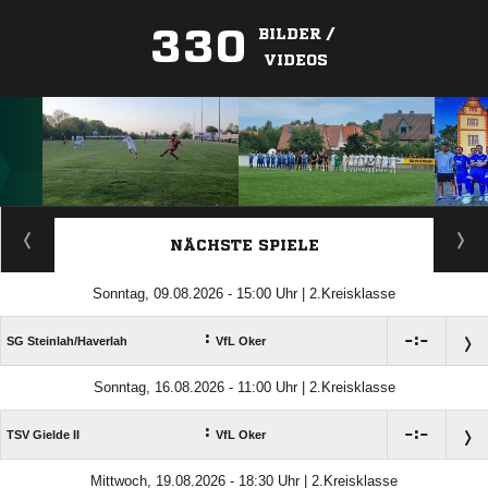
330
BILDER /
VIDEOS
ANZEIGE
NÄCHSTE SPIELE
Sonntag, 09.08.2026 - 15:00 Uhr | 2.Kreisklasse
:

:

SG Steinlah/​Haverlah
VfL Oker
Sonntag, 16.08.2026 - 11:00 Uhr | 2.Kreisklasse
:

:

TSV Gielde II
VfL Oker
Mittwoch, 19.08.2026 - 18:30 Uhr | 2.Kreisklasse