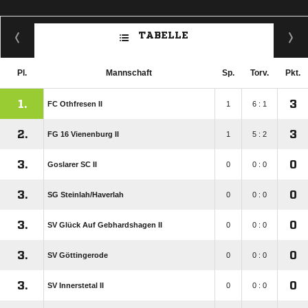
TABELLE
Pl.
Mannschaft
Sp.
Torv.
Pkt.
1.
3
FC Othfresen II
1
6 : 1
2.
3
FG 16 Vienenburg II
1
5 : 2
3.
0
Goslarer SC II
0
0 : 0
3.
0
SG Steinlah/​Haverlah
0
0 : 0
3.
0
SV Glück Auf Gebhardshagen II
0
0 : 0
3.
0
SV Göttingerode
0
0 : 0
3.
0
SV Innerstetal II
0
0 : 0