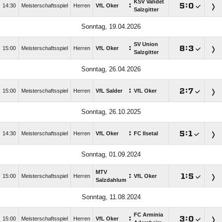
KSV Vahdet
:

:

14:30
Meisterschaftsspiel
Herren
VfL Oker
Salzgitter
Sonntag, 19.04.2026
SV Union
:

:

15:00
Meisterschaftsspiel
Herren
VfL Oker
Salzgitter
Sonntag, 26.04.2026
:

:

15:00
Meisterschaftsspiel
Herren
VfL Salder
VfL Oker
Sonntag, 26.10.2025
:

:

14:30
Meisterschaftsspiel
Herren
VfL Oker
FC Ilsetal
Sonntag, 01.09.2024
MTV
:

:

15:00
Meisterschaftsspiel
Herren
VfL Oker
Salzdahlum
Sonntag, 11.08.2024
FC Arminia
:

:

15:00
Meisterschaftsspiel
Herren
VfL Oker