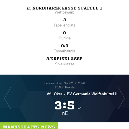
2. NORDHARZKLASSE STAFFEL 1
Wettbewerb
3
Tabellenplatz
0
Punkte
0:0
Torverhältnis
2.KREISKLASSE
Spielklasse
Letztes Spiel: So, 02.08.2026
13:00 | Pokale
VfL Oker
-
BV Germania Wolfenbüttel II

:

nE
MANNSCHAFTS-NEWS