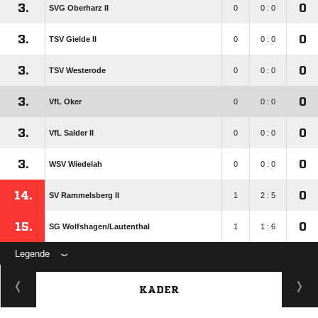
3.
0
SVG Oberharz II
0
0 : 0
3.
0
TSV Gielde II
0
0 : 0
3.
0
TSV Westerode
0
0 : 0
3.
0
VfL Oker
0
0 : 0
3.
0
VfL Salder II
0
0 : 0
3.
0
WSV Wiedelah
0
0 : 0
14.
0
SV Rammelsberg II
1
2 : 5
15.
0
SG Wolfshagen/​Lautenthal
1
1 : 6
Legende
KADER