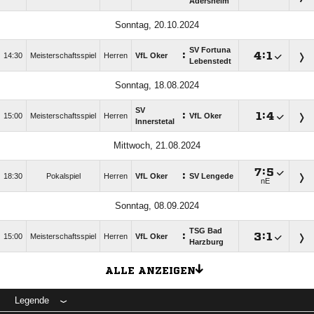
Adersheim
Sonntag, 20.10.2024
SV Fortuna
:

:

14:30
Meisterschaftsspiel
Herren
VfL Oker
Lebenstedt
Sonntag, 18.08.2024
SV
:

:

15:00
Meisterschaftsspiel
Herren
VfL Oker
Innerstetal
Mittwoch, 21.08.2024

:

:
18:30
Pokalspiel
Herren
VfL Oker
SV Lengede
nE
Sonntag, 08.09.2024
TSG Bad
:

:

15:00
Meisterschaftsspiel
Herren
VfL Oker
Harzburg
ALLE ANZEIGEN
Legende