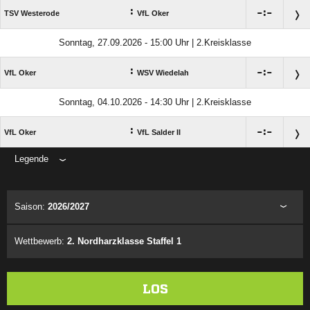
:

:

TSV Westerode
VfL Oker
Sonntag, 27.09.2026 - 15:00 Uhr | 2.Kreisklasse
:

:

VfL Oker
WSV Wiedelah
Sonntag, 04.10.2026 - 14:30 Uhr | 2.Kreisklasse
:

:

VfL Oker
VfL Salder II
Legende
ANZEIGE
Saison:
2026/2027
Wettbewerb:
2. Nordharzklasse Staffel 1
LOS