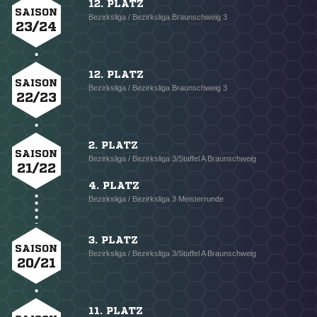
12. PLATZ
SAISON
Bezirksliga / Bezirksliga Braunschweig 3
23/24
12. PLATZ
SAISON
Bezirksliga / Bezirksliga Braunschweig 3
22/23
2. PLATZ
SAISON
Bezirksliga / Bezirksliga 3/Staffel A Braunschweig
21/22
4. PLATZ
Bezirksliga / Bezirksliga 3 Meisterrunde
3. PLATZ
SAISON
Bezirksliga / Bezirksliga 3/Staffel A Braunschweig
20/21
11. PLATZ