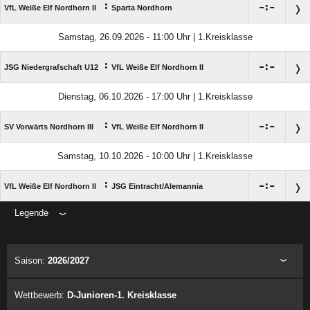
:

:

VfL Weiße Elf Nordhorn II
Sparta Nordhorn
Samstag, 26.09.2026 - 11:00 Uhr | 1.Kreisklasse
:

:

JSG Niedergrafschaft U12
VfL Weiße Elf Nordhorn II
Dienstag, 06.10.2026 - 17:00 Uhr | 1.Kreisklasse
:

:

SV Vorwärts Nordhorn III
VfL Weiße Elf Nordhorn II
Samstag, 10.10.2026 - 10:00 Uhr | 1.Kreisklasse
:

:

VfL Weiße Elf Nordhorn II
JSG Eintracht/​Alemannia
Legende
ANZEIGE
Saison:
2026/2027
Wettbewerb:
D-Junioren-1. Kreisklasse