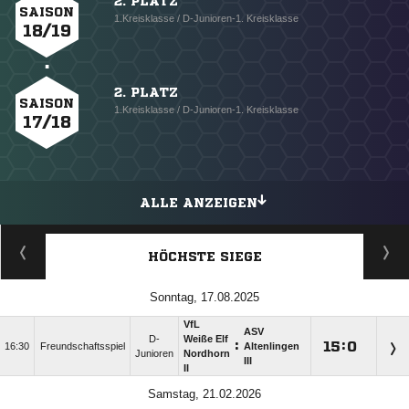
2. PLATZ
SAISON
1.Kreisklasse / D-Junioren-1. Kreisklasse
18/19
2. PLATZ
SAISON
1.Kreisklasse / D-Junioren-1. Kreisklasse
17/18
ALLE ANZEIGEN
HÖCHSTE SIEGE
Sonntag, 17.08.2025
VfL
ASV
D-
Weiße Elf
:

:

16:30
Freundschaftsspiel
Altenlingen
Junioren
Nordhorn
III
II
Samstag, 21.02.2026