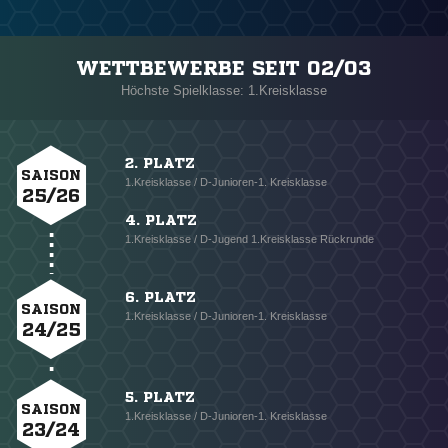
WETTBEWERBE SEIT 02/03
Höchste Spielklasse: 1.Kreisklasse
2. PLATZ
SAISON
1.Kreisklasse / D-Junioren-1. Kreisklasse
25/26
4. PLATZ
1.Kreisklasse / D-Jugend 1.Kreisklasse Rückrunde
6. PLATZ
SAISON
1.Kreisklasse / D-Junioren-1. Kreisklasse
24/25
5. PLATZ
SAISON
1.Kreisklasse / D-Junioren-1. Kreisklasse
23/24