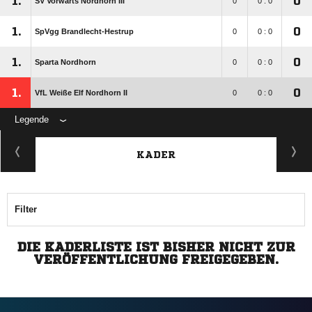
1.
0
SV Vorwärts Nordhorn III
0
0 : 0
1.
0
SpVgg Brandlecht-Hestrup
0
0 : 0
1.
0
Sparta Nordhorn
0
0 : 0
1.
0
VfL Weiße Elf Nordhorn II
0
0 : 0
Legende
KADER
Filter
DIE KADERLISTE IST BISHER NICHT ZUR
VERÖFFENTLICHUNG FREIGEGEBEN.