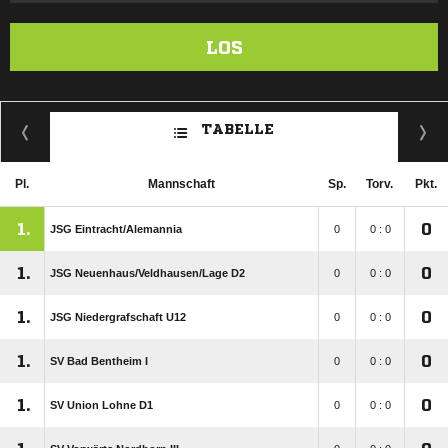
LOS
TABELLE
Pl.
Mannschaft
Sp.
Torv.
Pkt.
1.
0
JSG Eintracht/​Alemannia
0
0 : 0
1.
0
JSG Neuenhaus/​Veldhausen/​Lage D2
0
0 : 0
1.
0
JSG Niedergrafschaft U12
0
0 : 0
1.
0
SV Bad Bentheim I
0
0 : 0
1.
0
SV Union Lohne D1
0
0 : 0