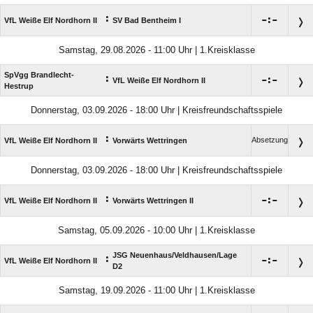
:

:

VfL Weiße Elf Nordhorn II
SV Bad Bentheim I
Samstag, 29.08.2026 - 11:00 Uhr | 1.Kreisklasse
SpVgg Brandlecht-
:

:

VfL Weiße Elf Nordhorn II
Hestrup
Donnerstag, 03.09.2026 - 18:00 Uhr | Kreisfreundschaftsspiele
:
Absetzung
VfL Weiße Elf Nordhorn II
Vorwärts Wettringen
Donnerstag, 03.09.2026 - 18:00 Uhr | Kreisfreundschaftsspiele
:

:

VfL Weiße Elf Nordhorn II
Vorwärts Wettringen II
Samstag, 05.09.2026 - 10:00 Uhr | 1.Kreisklasse
JSG Neuenhaus/​Veldhausen/​Lage
:

:

VfL Weiße Elf Nordhorn II
D2
Samstag, 19.09.2026 - 11:00 Uhr | 1.Kreisklasse