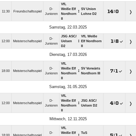
VfL
D-
Weiße Elf
SV Union
:

:

11:30
Freundschaftsspiel
Junioren
Nordhorn
Lohne D2
II
Samstag, 22.03.2025
JSG ASC/​
VfL Weiße
D-
:

:

12:00
Meisterschaftsspiel
Uelsen
Elf Nordhorn
Junioren
D2
II
Dienstag, 17.03.2026
VfL
D-
Weiße Elf
SV Vorwärts
:

:

18:00
Meisterschaftsspiel
Junioren
Nordhorn
Nordhorn III
II
Samstag, 31.05.2025
VfL
D-
Weiße Elf
JSG ASC/​
:

:

12:00
Meisterschaftsspiel
Junioren
Nordhorn
Uelsen D2
II
Mittwoch, 12.11.2025
VfL
D-
Weiße Elf
TuS
:

:

18:00
Meisterschaftsspiel