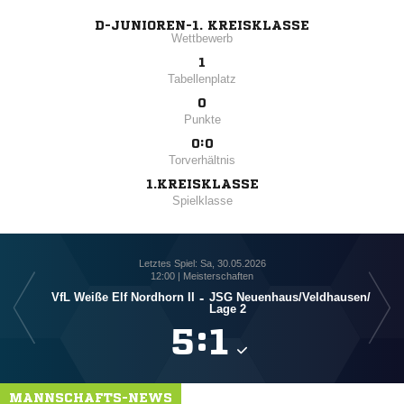
D-JUNIOREN-1. KREISKLASSE
Wettbewerb
1
Tabellenplatz
0
Punkte
0:0
Torverhältnis
1.KREISKLASSE
Spielklasse
Letztes Spiel: Sa, 30.05.2026
12:00 | Meisterschaften
VfL Weiße Elf Nordhorn II
-
JSG Neuenhaus/​Veldhausen/​
V
Lage 2

:

MANNSCHAFTS-NEWS