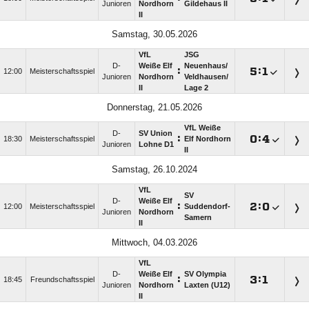
Junioren
Nordhorn
Gildehaus II
II
Samstag, 30.05.2026
VfL
JSG
D-
Weiße Elf
Neuenhaus/​
:

:

12:00
Meisterschaftsspiel
Junioren
Nordhorn
Veldhausen/​
II
Lage 2
Donnerstag, 21.05.2026
VfL Weiße
D-
SV Union
:

:

18:30
Meisterschaftsspiel
Elf Nordhorn
Junioren
Lohne D1
II
Samstag, 26.10.2024
VfL
SV
D-
Weiße Elf
:

:

12:00
Meisterschaftsspiel
Suddendorf-
Junioren
Nordhorn
Samern
II
Mittwoch, 04.03.2026
VfL
D-
Weiße Elf
SV Olympia
:

:

18:45
Freundschaftsspiel
Junioren
Nordhorn
Laxten (U12)
II