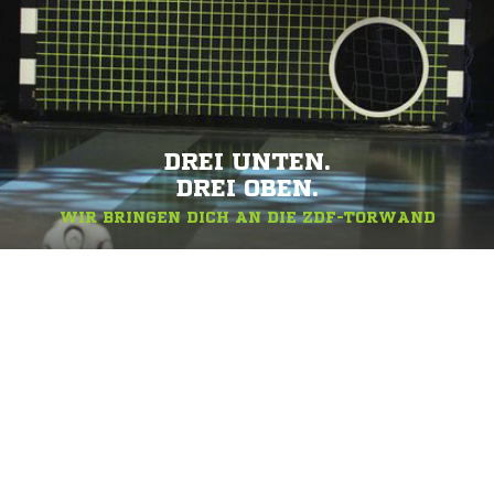
DREI UNTEN.
DREI OBEN.
WIR BRINGEN DICH AN DIE ZDF-TORWAND