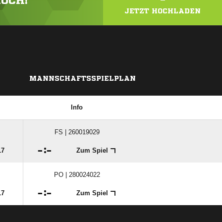
HOCH!
JETZT HOCHLADEN
MANNSCHAFTSSPIELPLAN
Info
FS | 260019029

:

17
Zum Spiel
PO | 280024022

:

17
Zum Spiel