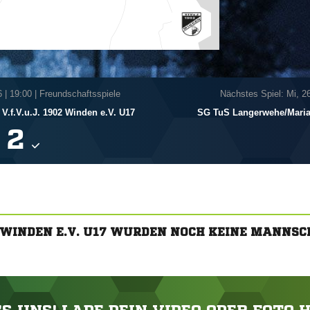
6
|
19:00 | Freundschaftsspiele
Nächstes Spiel: Mi, 2
V.f.V.u.J. 1902 Winden e.V. U17
SG TuS Langerwehe/​Maria
:

02 WINDEN E.V. U17 WURDEN NOCH KEINE MANNS