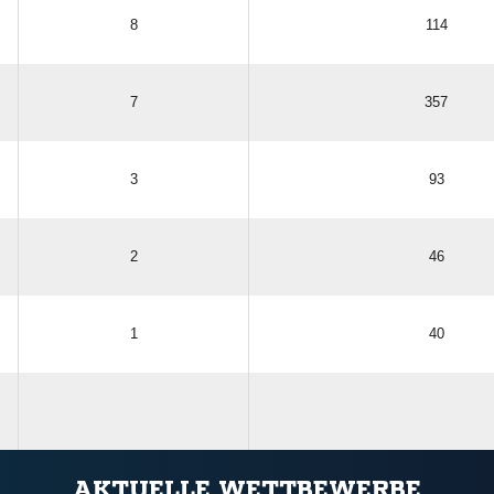
8
114
7
357
3
93
2
46
1
40
ANZEIGE
AKTUELLE WETTBEWERBE