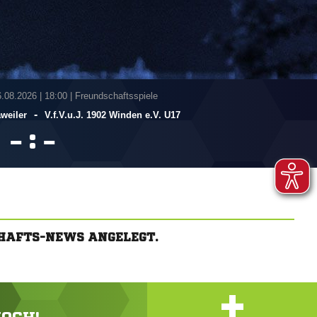
6.08.2026
|
18:00 | Freundschaftsspiele
-
weiler
V.f.V.u.J. 1902 Winden e.V. U17
:


CHAFTS-NEWS ANGELEGT.
+