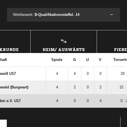
ANZEIGE
Wettbewerb:
B-Qualifikationsstaffel. 14
CKRUNDE
HEIM/ AUSWÄRTS
FIEB
haft
Spiele
G
U
V
Torverh
tweiß U17
4
4
0
0
29 :
wald (Burgwart)
4
2
0
2
15 :
den e.V. U17
4
0
0
4
0 : 