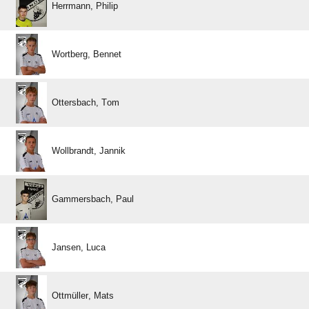
 
 
 
 
 
 
 