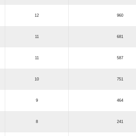
12
960
11
681
11
587
10
751
9
464
8
241