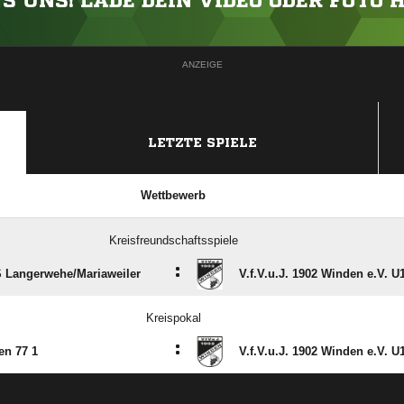
'S UNS! LADE DEIN VIDEO ODER FOTO 
ANZEIGE
LETZTE SPIELE
Wettbewerb
Kreisfreundschaftsspiele
:
 Langerwehe/​Mariaweiler
V.f.V.u.J. 1902 Winden e.V. U
Kreispokal
:
en 77 1
V.f.V.u.J. 1902 Winden e.V. U