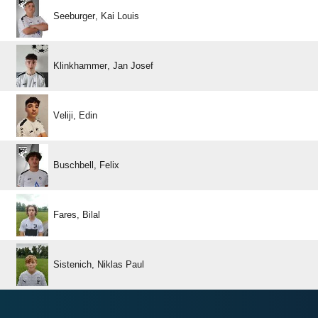
  
  
 
 
 
  