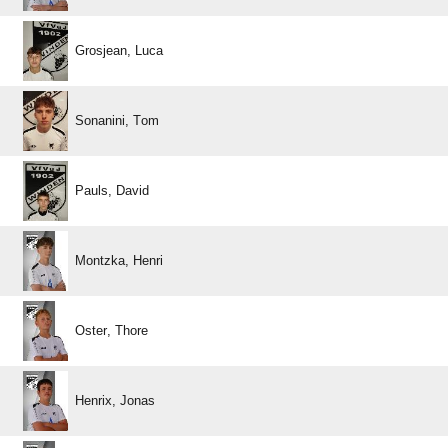
 
 
 
 
 
 