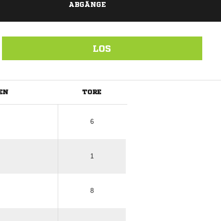
ABGÄNGE
LOS
EN
TORE
ANZEIGE
6
1
8