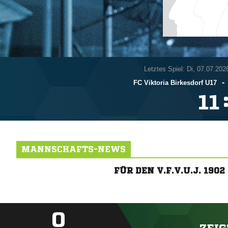
Letztes Spiel: Di, 07.07.202
-
FC Viktoria Birkesdorf U17

MANNSCHAFTS-NEWS
FÜR DEN V.F.V.U.J. 19
0