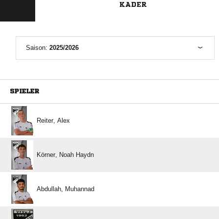
KADER
Saison:
2025/2026
SPIELER
 
  
 