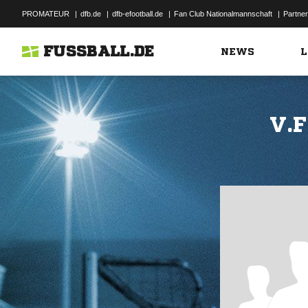
PROMATEUR
|
dfb.de
|
dfb-efootball.de
|
Fan Club Nationalmannschaft
|
Partner
FUSSBALL.DE
NEWS
L
V.F