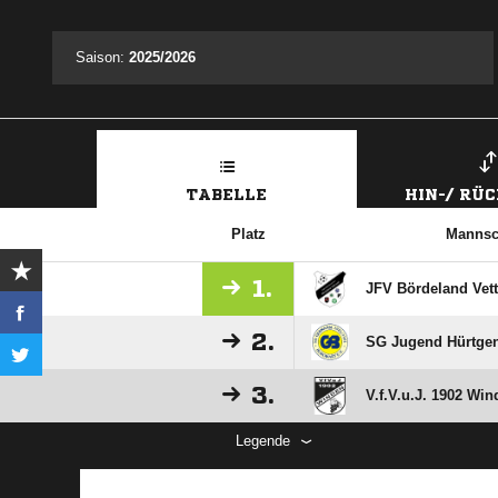
Saison:
2025/2026
TABELLE
HIN-/ RÜ
Platz
Mannsc
1.
JFV Bördeland Vet
2.
SG Jugend Hürtgen
3.
V.f.V.u.J. 1902 Win
Legende