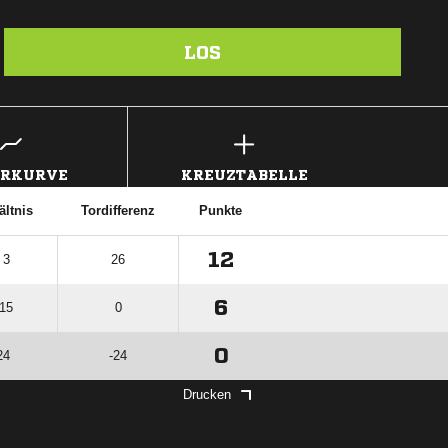
LOS
ERKURVE
KREUZTABELLE
ältnis
Tordifferenz
Punkte
12
 3
26
6
 15
0
0
24
-24
Drucken