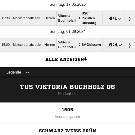
Sonntag, 17.05.2026
DSC
Viktoria
:

:

15:30
Meisterschaftsspiel
Herren
Preußen
Buchholz II
Duisburg
Sonntag, 01.09.2024
Viktoria
:

:

15:00
Meisterschaftsspiel
Herren
SV Duissern
Buchholz II
ALLE ANZEIGEN
Legende
TUS VIKTORIA BUCHHOLZ 06
Niederrhein
1906
Gründungsjahr
SCHWARZ WEISS GRÜN