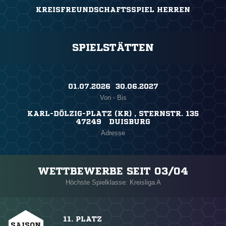
KREISFREUNDSCHAFTSSPIEL HERREN
SPIELSTÄTTEN
01.07.2026 ​ 30.06.2027
Von - Bis
KARL-DÖLZIG-PLATZ (KR) , STERNSTR. 135
47249 DUISBURG
Adresse
WETTBEWERBE SEIT 03/04
Höchste Spielklasse: Kreisliga A
11. PLATZ
SAISON