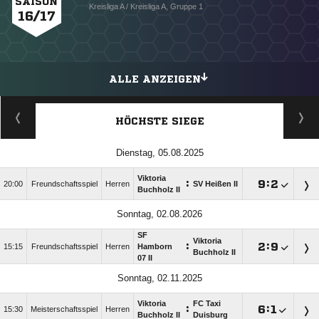
SAISON
Kreisliga A / Kreisliga A, Gruppe 1
16/17
ALLE ANZEIGEN
HÖCHSTE SIEGE
Dienstag, 05.08.2025
Viktoria
:

:

20:00
Freundschaftsspiel
Herren
SV Heißen II
Buchholz II
Sonntag, 02.08.2026
SF
Viktoria
:

:

15:15
Freundschaftsspiel
Herren
Hamborn
Buchholz II
07 II
Sonntag, 02.11.2025
Viktoria
FC Taxi
:

:

15:30
Meisterschaftsspiel
Herren
Buchholz II
Duisburg