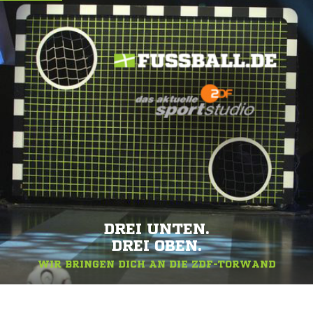
DREI UNTEN.
DREI OBEN.
WIR BRINGEN DICH AN DIE ZDF-TORWAND