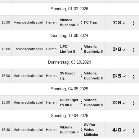
Sonntag, 01.02.2026
Viktoria
:

:

13:00
Freundschaftsspiel
Herren
FC Traar
Buchholz II
Sonntag, 11.08.2024
1.FC
Viktoria
:

:

13:00
Freundschaftsspiel
Herren
Lintfort II
Buchholz II
Donnerstag, 03.10.2024
SV Raadt
Viktoria
:

:

15:00
Meisterschaftsspiel
Herren
zg.
Buchholz II
Sonntag, 04.05.2025
Duisburger
Viktoria
:

:

13:00
Meisterschaftsspiel
Herren
FV 08 II
Buchholz II
Sonntag, 19.04.2026
SV Rot-
Viktoria
:

:

15:30
Meisterschaftsspiel
Herren
Weiss
Buchholz II
Mülheim