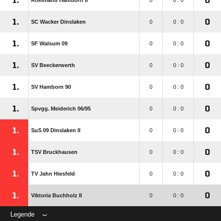
1.
0
Rheinland Hamborn II
0
0 : 0
1.
0
SC Wacker Dinslaken
0
0 : 0
1.
0
SF Walsum 09
0
0 : 0
1.
0
SV Beeckerwerth
0
0 : 0
1.
0
SV Hamborn 90
0
0 : 0
1.
0
Spvgg. Meiderich 06/​95
0
0 : 0
1.
0
SuS 09 Dinslaken II
0
0 : 0
1.
0
TSV Bruckhausen
0
0 : 0
1.
0
TV Jahn Hiesfeld
0
0 : 0
1.
0
Viktoria Buchholz II
0
0 : 0
Legende