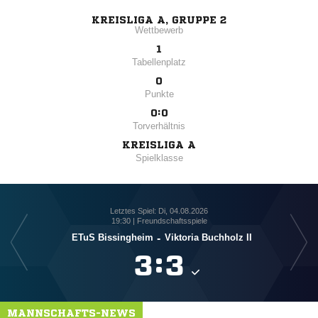
KREISLIGA A, GRUPPE 2
Wettbewerb
1
Tabellenplatz
0
Punkte
0:0
Torverhältnis
KREISLIGA A
Spielklasse
Letztes Spiel: Di, 04.08.2026
19:30 | Freundschaftsspiele
ETuS Bissingheim
-
Viktoria Buchholz II
D

:

MANNSCHAFTS-NEWS