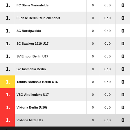
1.
0
FC Stern Marienfelde
0
0 : 0
1.
0
Füchse Berlin Reinickendorf
0
0 : 0
1.
0
SC Borsigwalde
0
0 : 0
1.
0
SC Staaken 1919 U17
0
0 : 0
1.
0
SV Empor Berlin U17
0
0 : 0
1.
0
SV Tasmania Berlin
0
0 : 0
1.
0
Tennis Borussia Berlin U16
0
0 : 0
1.
0
VSG Altglienicke U17
0
0 : 0
1.
0
Viktoria Berlin (U16)
0
0 : 0
1.
0
Viktoria Mitte U17
0
0 : 0