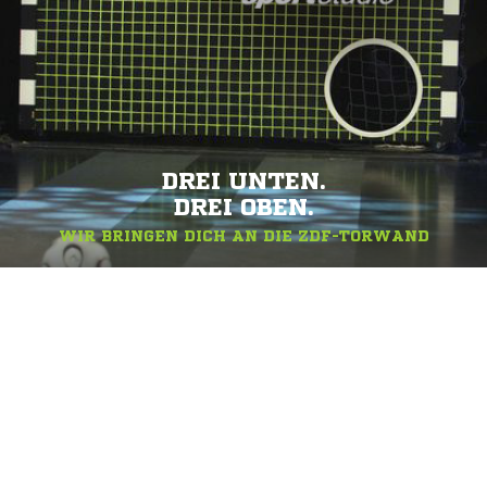
DREI UNTEN.
DREI OBEN.
WIR BRINGEN DICH AN DIE ZDF-TORWAND