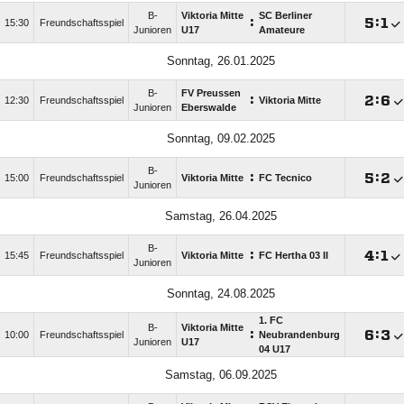
B-
Viktoria Mitte
SC Berliner
:

:

15:30
Freundschaftsspiel
Junioren
U17
Amateure
Sonntag, 26.01.2025
B-
FV Preussen
:

:

12:30
Freundschaftsspiel
Viktoria Mitte
Junioren
Eberswalde
Sonntag, 09.02.2025
B-
:

:

15:00
Freundschaftsspiel
Viktoria Mitte
FC Tecnico
Junioren
Samstag, 26.04.2025
B-
:

:

15:45
Freundschaftsspiel
Viktoria Mitte
FC Hertha 03 II
Junioren
Sonntag, 24.08.2025
1. FC
B-
Viktoria Mitte
:

:

10:00
Freundschaftsspiel
Neubrandenburg
Junioren
U17
04 U17
Samstag, 06.09.2025