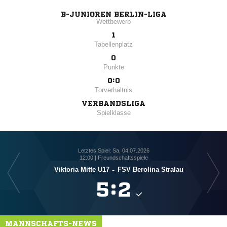
B-JUNIOREN BERLIN-LIGA
Wettbewerb
1
Tabellenplatz
0
Punkte
0:0
Torverhältnis
VERBANDSLIGA
Spielklasse
Letztes Spiel: Sa, 04.07.2026
12:00 | Freundschaftsspiele
Viktoria Mitte U17
-
FSV Berolina Stralau
S

:

MANNSCHAFTS-NEWS