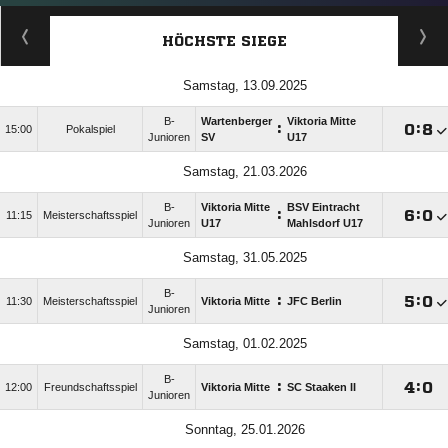
HÖCHSTE SIEGE
Samstag, 13.09.2025
B-
Wartenberger
Viktoria Mitte
:

:

15:00
Pokalspiel
Junioren
SV
U17
Samstag, 21.03.2026
B-
Viktoria Mitte
BSV Eintracht
:

:

11:15
Meisterschaftsspiel
Junioren
U17
Mahlsdorf U17
Samstag, 31.05.2025
B-
:

:

11:30
Meisterschaftsspiel
Viktoria Mitte
JFC Berlin
Junioren
Samstag, 01.02.2025
B-
:

:

12:00
Freundschaftsspiel
Viktoria Mitte
SC Staaken II
Junioren
Sonntag, 25.01.2026