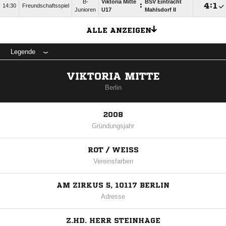
B-
Viktoria Mitte
BSV Eintracht
:

:

14:30
Freundschaftsspiel
Junioren
U17
Mahlsdorf II
ALLE ANZEIGEN
Legende
VIKTORIA MITTE
Berlin
2008
Gründungsjahr
ROT / WEISS
Vereinsfarben
AM ZIRKUS 5, 10117 BERLIN
Adresse
Z.HD. HERR STEINHAGE