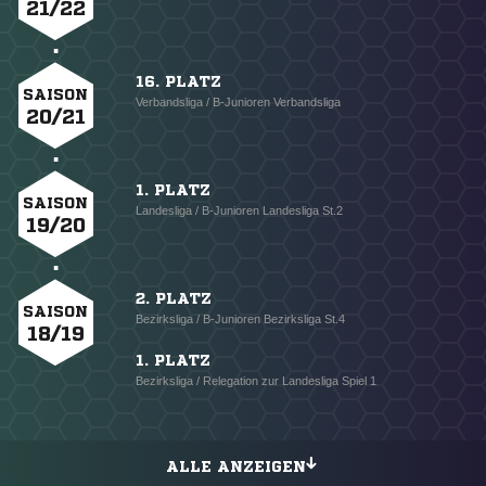
21/22
16. PLATZ
SAISON
Verbandsliga / B-Junioren Verbandsliga
20/21
1. PLATZ
SAISON
Landesliga / B-Junioren Landesliga St.2
19/20
2. PLATZ
SAISON
Bezirksliga / B-Junioren Bezirksliga St.4
18/19
1. PLATZ
Bezirksliga / Relegation zur Landesliga Spiel 1
ALLE ANZEIGEN