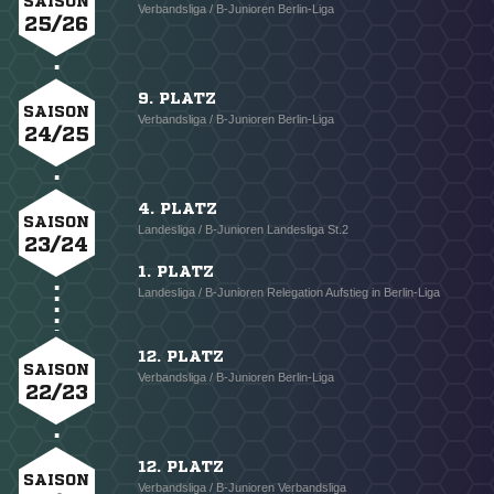
SAISON
Verbandsliga / B-Junioren Berlin-Liga
25/26
9. PLATZ
SAISON
Verbandsliga / B-Junioren Berlin-Liga
24/25
4. PLATZ
SAISON
Landesliga / B-Junioren Landesliga St.2
23/24
1. PLATZ
Landesliga / B-Junioren Relegation Aufstieg in Berlin-Liga
12. PLATZ
SAISON
Verbandsliga / B-Junioren Berlin-Liga
22/23
12. PLATZ
SAISON
Verbandsliga / B-Junioren Verbandsliga