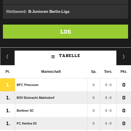
Wettbewerb:
B-Junioren Berlin-Liga
LOS
TABELLE
Pl.
Mannschaft
Sp.
Torv.
Pkt.
1.
0
BFC Preussen
0
0 : 0
1.
0
BSV Eintracht Mahlsdorf
0
0 : 0
1.
0
Berliner SC
0
0 : 0
1.
0
FC Hertha 03
0
0 : 0