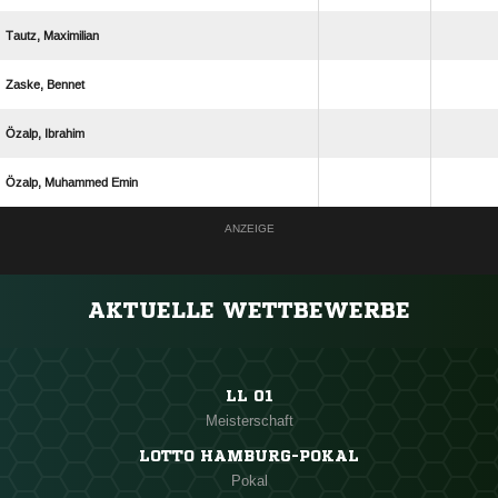
 
 
 
  
ANZEIGE
AKTUELLE WETTBEWERBE
LL 01
Meisterschaft
LOTTO HAMBURG-POKAL
Pokal