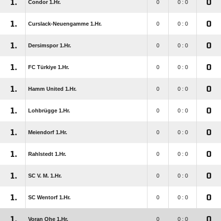
1.
0
Condor 1.Hr.
0
0 : 0
1.
0
Curslack-Neuengamme 1.Hr.
0
0 : 0
1.
0
Dersimspor 1.Hr.
0
0 : 0
1.
0
FC Türkiye 1.Hr.
0
0 : 0
1.
0
Hamm United 1.Hr.
0
0 : 0
1.
0
Lohbrügge 1.Hr.
0
0 : 0
1.
0
Meiendorf 1.Hr.
0
0 : 0
1.
0
Rahlstedt 1.Hr.
0
0 : 0
1.
0
SC V. M. 1.Hr.
0
0 : 0
1.
0
SC Wentorf 1.Hr.
0
0 : 0
1.
0
Voran Ohe 1.Hr.
0
0 : 0