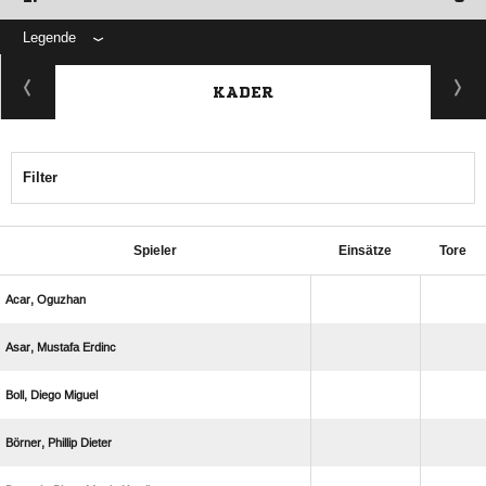
Legende
KADER
Filter
Spieler
Einsätze
Tore
 
  
  
  