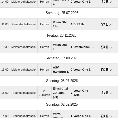
:

:

14:00
Meisterschaftsspiel
Herren
Voran Ohe 1.
1.
Samstag, 25.07.2026
Voran Ohe
:

:

11:00
Freundschaftsspiel
Herren
BU 2.Hr.
1.Hr.
Freitag, 28.11.2025
Voran Ohe
:

:

19:30
Meisterschaftsspiel
Herren
Oststeinbek 1.
1.
Samstag, 27.09.2025
ASV
:

:

13:00
Meisterschaftsspiel
Herren
Voran Ohe 1.
Hamburg 1.
Sonntag, 05.07.2026
Eimsbüttel
A-
Voran Ohe
:

:

15:00
Freundschaftsspiel
2.A-Jun.
Junioren
1.Hr.
(J1)
Sonntag, 02.02.2025
Vorw.
:

:

14:00
Freundschaftsspiel
Herren
Voran Ohe 1.