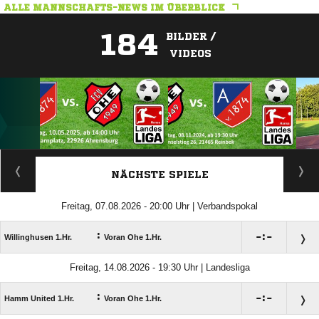
ALLE MANNSCHAFTS-NEWS IM ÜBERBLICK
184
BILDER /
VIDEOS
ANZEIGE
NÄCHSTE SPIELE
Freitag, 07.08.2026 - 20:00 Uhr | Verbandspokal
:

:

Willinghusen 1.Hr.
Voran Ohe 1.Hr.
Freitag, 14.08.2026 - 19:30 Uhr | Landesliga
:

:

Hamm United 1.Hr.
Voran Ohe 1.Hr.