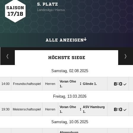
5. PLATZ
SAISON
Landesliga / Hansa
17/18
ALLE ANZEIGEN
HÖCHSTE SIEGE
Samstag, 02.08.2025
Voran Ohe
:

:

14:00
Freundschaftsspiel
Herren
Glinde 1.
1.
Freitag, 13.03.2026
Voran Ohe
ASV Hamburg
:

:

19:30
Meisterschaftsspiel
Herren
1.
1.
Samstag, 10.05.2025
Ahrensburg