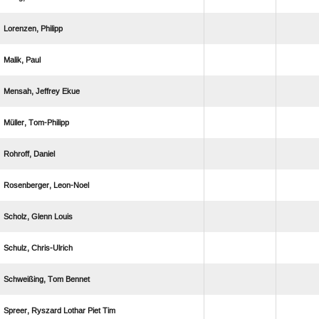
 
 
  
 
 
 
  
 
  
    