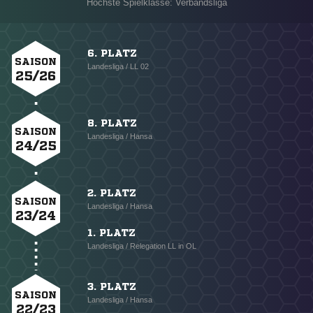
Höchste Spielklasse: Verbandsliga
6. PLATZ
SAISON
Landesliga / LL 02
25/26
8. PLATZ
SAISON
Landesliga / Hansa
24/25
2. PLATZ
SAISON
Landesliga / Hansa
23/24
1. PLATZ
Landesliga / Relegation LL in OL
3. PLATZ
SAISON
Landesliga / Hansa
22/23