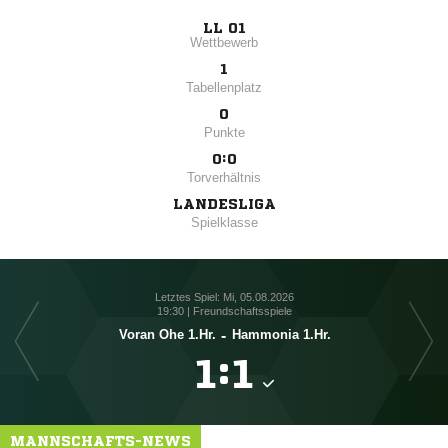
LL 01
Wettbewerb
1
Tabellenplatz
0
Punkte
0:0
Torverhältnis
LANDESLIGA
Spielklasse
Letztes Spiel: Mi, 05.08.2026
19:30 | Freundschaftsspiele
Voran Ohe 1.Hr.
-
Hammonia 1.Hr.

:

MANNSCHAFTS-NEWS