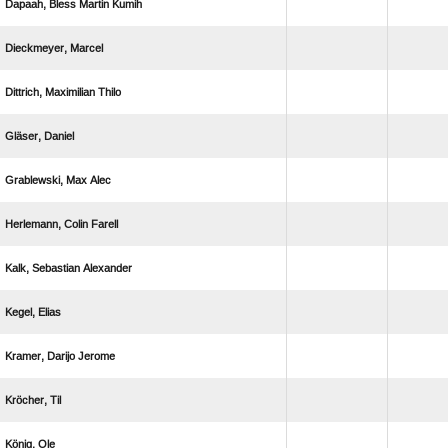
   
 
  
 
  
  
  
 
  
 
 