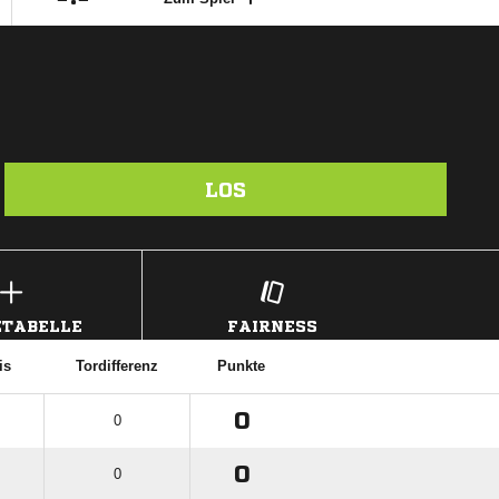
LOS
TABELLE
FAIRNESS
is
Tordifferenz
Punkte
0
0
0
0