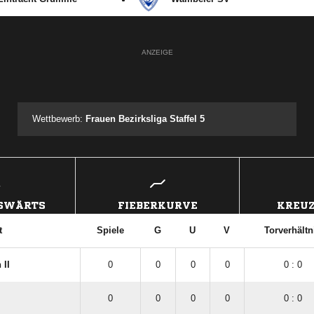
ANZEIGE
Wettbewerb:
Frauen Bezirksliga Staffel 5
USWÄRTS
FIEBERKURVE
KREUZ
t
Spiele
G
U
V
Torverhältn
 II
0
0
0
0
0 : 0
0
0
0
0
0 : 0