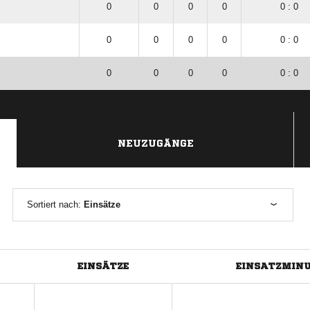
0
0
0
0
0 : 0
0
0
0
0
0 : 0
0
0
0
0
0 : 0
NEUZUGÄNGE
Sortiert nach:
Einsätze
EINSÄTZE
EINSATZMIN