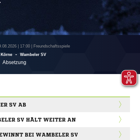
A
9.08.2026
|
17:00 | Freundschaftsspiele
-
 Körne
Wambeler SV
Absetzung
R SV AB
ELER SV HÄLT WEITER AN
GEWINNT BEI WAMBELER SV