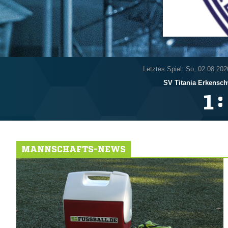
Letztes Spiel: So, 02.08.202
SV Titania Erkensch
:

MANNSCHAFTS-NEWS