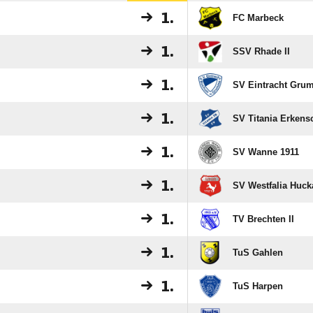
1.
FC Marbeck
1.
SSV Rhade II
1.
SV Eintracht Gru
1.
SV Titania Erkens
1.
SV Wanne 1911
1.
SV Westfalia Huck
1.
TV Brechten II
1.
TuS Gahlen
1.
TuS Harpen