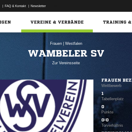
|
FAQ & Kontakt
|
Newsletter
Link
IGEN
VEREINE & VERBÄNDE
TRAINING &
Frauen
|
Westfalen
WAMBELER SV
Zur Vereinsseite
FRAUEN BEZ
Wettbewerb
1
Tabellenplatz
0
Punkte
0:0
Torverhältnis