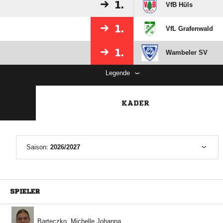
1.
VfB Hüls
1.
VfL Grafenwald
1.
Wambeler SV
Legende
KADER
Saison:
2026/2027
SPIELER
  