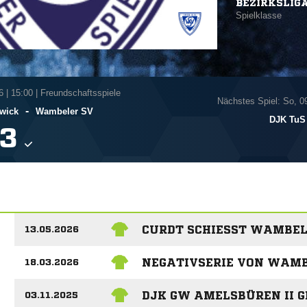
BEZIRKSLIG
Spielklasse
6
|
15:00 | Freundschaftsspiele
Nächstes Spiel: So, 0
-
wick
Wambeler SV
DJK TuS

CURDT SCHIESST WAMBELE
13.05.2026
NEGATIVSERIE VON WAMB
18.03.2026
DJK GW AMELSBÜREN II 
03.11.2025