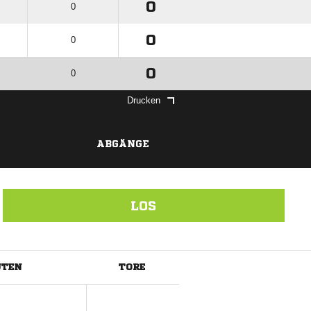
0
0
0
0
0
0
Drucken
ABGÄNGE
LOS
UTEN
TORE
ANZEIGE