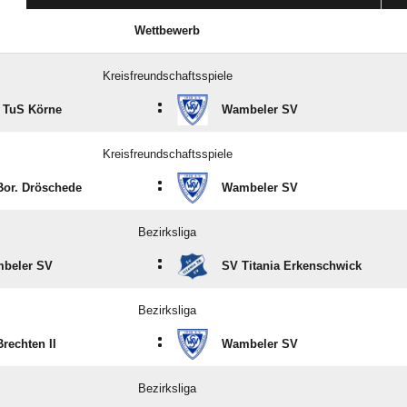
Wettbewerb
Kreisfreundschaftsspiele
:
 TuS Körne
Wambeler SV
Kreisfreundschaftsspiele
:
Bor. Dröschede
Wambeler SV
Bezirksliga
:
beler SV
SV Titania Erkenschwick
Bezirksliga
:
rechten II
Wambeler SV
Bezirksliga