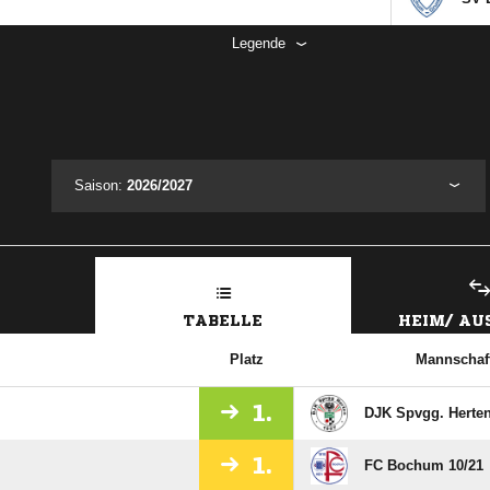
Legende
Saison:
2026/2027
TABELLE
HEIM/ A
Platz
Mannschaf
1.
DJK Spvgg. Herten
1.
FC Bochum 10/​21