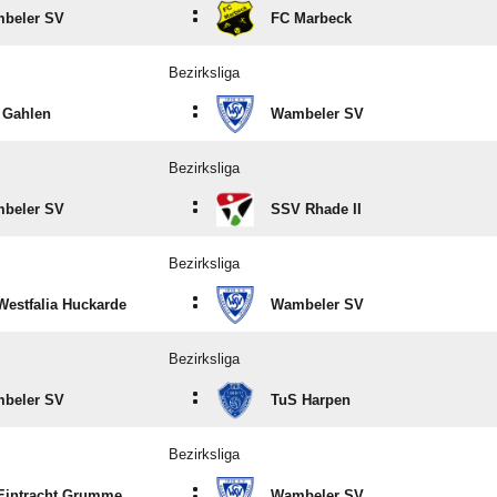
:
beler SV
FC Marbeck
Bezirksliga
:
 Gahlen
Wambeler SV
Bezirksliga
:
beler SV
SSV Rhade II
Bezirksliga
:
Westfalia Huckarde
Wambeler SV
Bezirksliga
:
beler SV
TuS Harpen
Bezirksliga
:
Eintracht Grumme
Wambeler SV