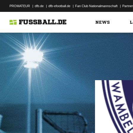
PROMATEUR
|
dfb.de
|
dfb-efootball.de
|
Fan Club Nationalmannschaft
|
Partner
FUSSBALL.DE
NEWS
L