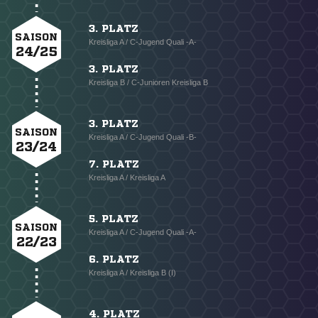
3. PLATZ
SAISON
Kreisliga A / C-Jugend Quali -A-
24/25
3. PLATZ
Kreisliga B / C-Junioren Kreisliga B
3. PLATZ
SAISON
Kreisliga A / C-Jugend Quali -B-
23/24
7. PLATZ
Kreisliga A / Kreisliga A
5. PLATZ
SAISON
Kreisliga A / C-Jugend Quali -A-
22/23
6. PLATZ
Kreisliga A / Kreisliga B (I)
4. PLATZ