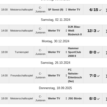
C-
:

:

18:00
Meisterschaftsspiel
SF Soest (9)
Werler TV
Junioren
Samstag, 02.11.2024
DJK Blau-
C-
:

:

14:00
Meisterschaftsspiel
Werler TV
Weiß
Junioren
Büderich II
Montag, 30.12.2024
Hammer
C-
:

:

18:00
Turnierspiel
Werler TV
SportClub
Junioren
2008 II
Samstag, 26.10.2024
FC
C-
Neheim-
:

:

14:00
Freundschaftsspiel
Werler TV
Junioren
Erlenbruch
(9er)
Donnerstag, 18.09.2025
C-
:

:

18:00
Meisterschaftsspiel
Werler TV
JSG Börde
Junioren