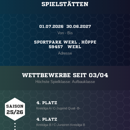
SPIELSTÄTTEN
01.07.2026 ​ 30.06.2027
Von - Bis
SPORTPARK WERL , HÖPPE
59457 WERL
Adresse
WETTBEWERBE SEIT 03/04
Höchste Spielklasse: Aufbauklasse
4. PLATZ
SAISON
Kreisliga A / C-Jugend Quali -B-
25/26
4. PLATZ
Kreisliga B / C-Junioren Kreisliga B