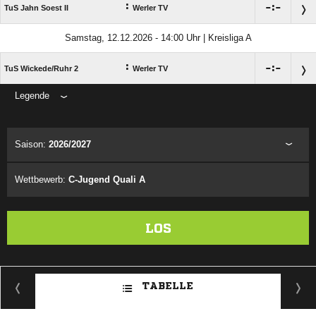
:

:

TuS Jahn Soest II
Werler TV
Samstag, 12.12.2026 - 14:00 Uhr | Kreisliga A
:

:

TuS Wickede/​Ruhr 2
Werler TV
Legende
ANZEIGE
Saison:
2026/2027
Wettbewerb:
C-Jugend Quali A
LOS
TABELLE