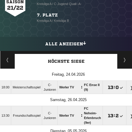
SAISON
Kreisliga A / C-Jugend Quali -A-
21/22
7. PLATZ
Kreisliga A / Kreisliga B
ALLE ANZEIGEN
HÖCHSTE SIEGE
Freitag, 24.04.2026
C-
FC Ense II
:

:

18:00
Meisterschaftsspiel
Werler TV
Junioren
(9)
Samstag, 26.04.2025
FC
C-
Neheim-
:

:

13:30
Freundschaftsspiel
Werler TV
Junioren
Erlenbruch
(9er)
Dienstag, 05.05.2026