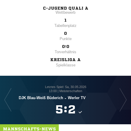
C-JUGEND QUALI A
Wettbewerb
1
Tabellenplatz
0
Punkte
0:0
Torverhältnis
KREISLIGA A
Spielklasse
Letztes Spiel: Sa, 30.05.2026
13:00 | Meisterschaften
DJK Blau-Weiß Büderich
-
Werler TV

:

MANNSCHAFTS-NEWS