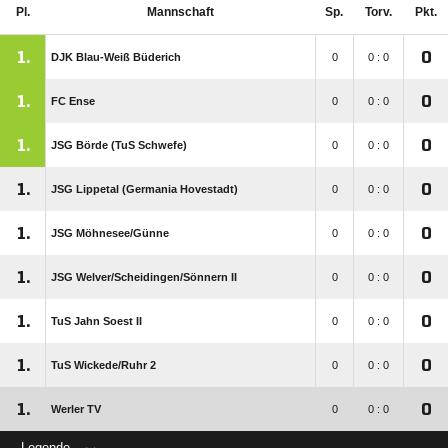
Pl.
Mannschaft
Sp.
Torv.
Pkt.
1.
0
DJK Blau-Weiß Büderich
0
0 : 0
1.
0
FC Ense
0
0 : 0
1.
0
JSG Börde (TuS Schwefe)
0
0 : 0
1.
0
JSG Lippetal (Germania Hovestadt)
0
0 : 0
1.
0
JSG Möhnesee/​Günne
0
0 : 0
1.
0
JSG Welver/​Scheidingen/​Sönnern II
0
0 : 0
1.
0
TuS Jahn Soest II
0
0 : 0
1.
0
TuS Wickede/​Ruhr 2
0
0 : 0
1.
0
Werler TV
0
0 : 0
Legende