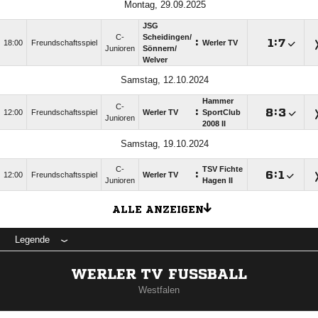
Montag, 29.09.2025
JSG
C-
Scheidingen/​
:

:

18:00
Freundschaftsspiel
Werler TV
Junioren
Sönnern/​
Welver
Samstag, 12.10.2024
Hammer
C-
:

:

12:00
Freundschaftsspiel
Werler TV
SportClub
Junioren
2008 II
Samstag, 19.10.2024
C-
TSV Fichte
:

:

12:00
Freundschaftsspiel
Werler TV
Junioren
Hagen II
ALLE ANZEIGEN
Legende
WERLER TV FUSSBALL
Westfalen