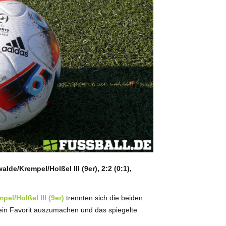
de/Krempel/Holßel III (9er), 2:2 (0:1),
el/Holßel III (9er)
trennten sich die beiden
ein Favorit auszumachen und das spiegelte