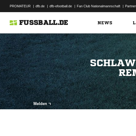
PROMATEUR
|
dfb.de
|
dfb-efootball.de
|
Fan Club Nationalmannschaft
|
Partner
FUSSBALL.DE
NEWS
L
SCHLAWI
RE
Melden