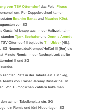
tung von TSV Otterndorf
das Feld,
Firass
m personell um: Per Doppelwechsel kamen
rsetzten
Ibrahim Banat
und
Maurice Köst
.
zugunsten von SG
s Gasts fiel knapp aus. In der Halbzeit nahm
n standen
Tjark Seehafer
und
Dennis Arendt
 TSV Otterndorf II bejubelte
Till Ubber
(48.).
e SG Neuenwalde/Krempel/Holßel III (9er) die
st-Minute-Remis. In der Nachspielzeit stellte
tterndorf II und SG
einander.
zehnten Platz in der Tabelle ein. Ein Sieg,
 Teams von Trainer Jeremy Bussler bei. In
iegen. Von 15 möglichen Zählern holte man
den achten Tabellenplatz ein. SG
iege, ein Remis und fünf Niederlagen. SG