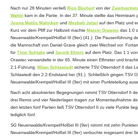
Nach nur 28 Minuten verließ
Rico Büchert
von der
Zweitvertre
Wahbi
kam in die Partie. In der 37. Minute stellte das Heimtea
Joona Mattis Mahnken
und
Mesbah Jafari
auf den Platz und e
Kurz vor dem Pfiff zur Halbzeit machte
Marcin Orawiec
das 1:0 
Neuenwalde/Krempel/Holßel III (9er) (41.). Die Pausenführung de
die Mannschaft von Daniel Grave gleich zwei Wechsel vor. Forta
für
Timo Schlake
und
Jannik Ehlers
auf dem Platz. Das 1:1 von
Orawiec verwandelte in der 65. Minute einen Elfmeter und bracht
2:1-Führung.
Milan Schlawiedt
sicherte TSV Otterndorf II das La
Schlawiedt den 2:2-Endstand her (91.). Schließlich gingen TSV O
Neuenwalde/Krempel/Holßel III (9er) mit einer Punkteteilung aus
Nach acht absolvierten Begegnungen nimmt TSV Otterndorf II den 
drei Remis und vier Niederlagen tragen zur Momentaufnahme des
den letzten fünf Partien ließ TSV Otterndorf II zu viele Punkte l
lediglich fünf.
SG Neuenwalde/Krempel/Holßel III (9er) nimmt mit zehn Punkten 
Neuenwalde/Krempel/Holßel III (9er) verbuchte insgesamt drei S