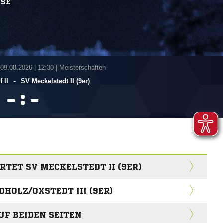
SSE
 09.08.2026
|
12:30 | Meisterschaften
-
 II
SV Meckelstedt II (9er)
:


RTET SV MECKELSTEDT II (9ER)
DHOLZ/OXSTEDT III (9ER)
F BEIDEN SEITEN