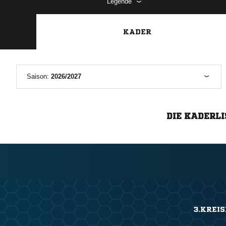
Legende
KADER
Saison:
2026/2027
DIE KADERLI
3.KREI