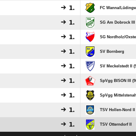
1.
FC Wanna/​Lüdingwo
1.
SG Am Dobrock III 
1.
SG Nordholz/​Oxsted
1.
SV Bornberg
1.
SV Meckelstedt II (
1.
SpVgg BISON III (9
1.
SpVgg Mittelstena
1.
TSV Hollen-Nord II 
1.
TSV Otterndorf II