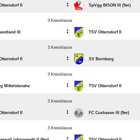
:
tterndorf II
SpVgg BISON III (9er)
3.Kreisklasse
:
estland III
TSV Otterndorf II
3.Kreisklasse
:
tterndorf II
SV Bornberg
3.Kreisklasse
:
g Mittelstenahe
TSV Otterndorf II
3.Kreisklasse
:
tterndorf II
FC Cuxhaven III (9er)
3.Kreisklasse
:
nna/​Lüdingworth II (9er)
TSV Otterndorf II