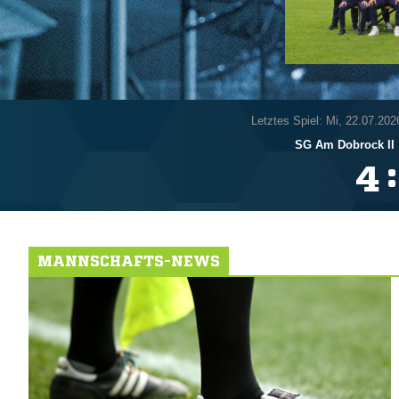
Letztes Spiel: Mi, 22.07.202
SG Am Dobrock II
:

MANNSCHAFTS-NEWS