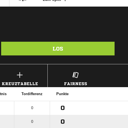
LOS
KREUZTABELLE
FAIRNESS
tnis
Tordifferenz
Punkte
0
0
0
0