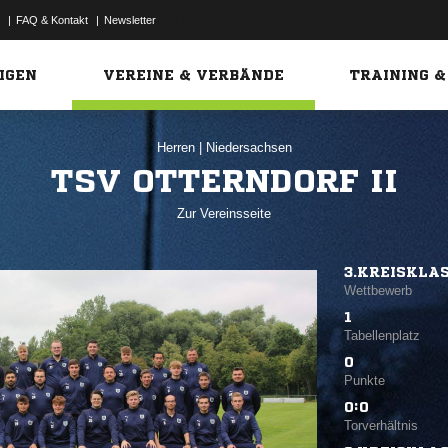
|
FAQ & Kontakt
|
Newsletter
Link
IGEN
VEREINE & VERBÄNDE
TRAINING &
Herren
|
Niedersachsen
TSV OTTERNDORF II
Zur Vereinsseite
3.KREISKLA
Wettbewerb
1
Tabellenplatz
0
Punkte
0:0
Torverhältnis