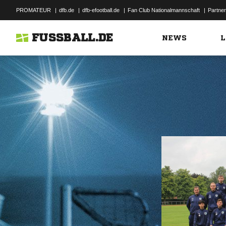
PROMATEUR
|
dfb.de
|
dfb-efootball.de
|
Fan Club Nationalmannschaft
|
Partner
FUSSBALL.DE
NEWS
L