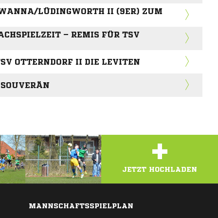
WANNA/LÜDINGWORTH II (9ER) ZUM H
ACHSPIELZEIT – REMIS FÜR TSV
 TSV OTTERNDORF II DIE LEVITEN
T SOUVERÄN
+
JETZT HOCHLADEN
MANNSCHAFTSSPIELPLAN