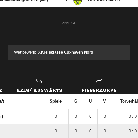
ANZEIGE
Wettbewerb:
3.Kreisklasse Cuxhaven Nord
E
HEIM/ AUSWÄRTS
FIEBERKURVE
ft
Spiele
G
U
V
Torverhäl
r)
0
0
0
0
0 : 0
0
0
0
0
0 : 0