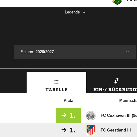
Legende
Saison:
2026/2027
TABELLE
HIN-/ RÜCKRUND
Platz
Mannscha
1.
FC Cuxhaven III (9e
1.
FC Geestland III