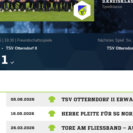
3.KREISKLA
Spielklasse
6
|
19:30 | Freundschaftsspiele
Nächstes Spiel: So,
-
TSV Otterndorf II
TSV Otterndorf

TSV OTTERNDORF II ERWA
05.08.2026
HERBE PLEITE FÜR SG NOR
16.05.2026
TORE AM FLIESSBAND – AU
26.03.2026