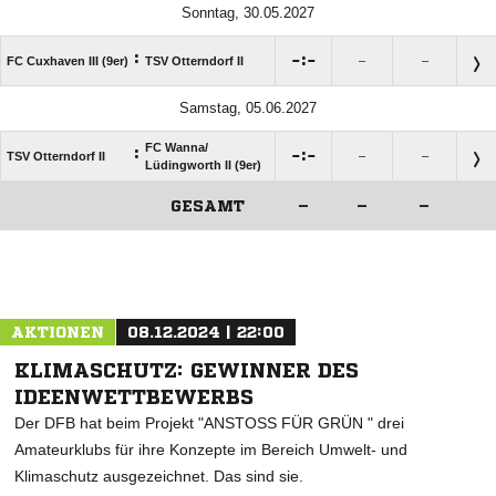
Sonntag, 30.05.2027
:

:

FC Cuxhaven III (9er)
TSV Otterndorf II
–
–
Samstag, 05.06.2027
FC Wanna/​
:

:

TSV Otterndorf II
–
–
Lüdingworth II (9er)
GESAMT
–
–
–
ANZEIGE
AKTIONEN
08.12.2024 | 22:00
KLIMASCHUTZ: GEWINNER DES
IDEENWETTBEWERBS
Der DFB hat beim Projekt "ANSTOSS FÜR GRÜN " drei
Amateurklubs für ihre Konzepte im Bereich Umwelt- und
Klimaschutz ausgezeichnet. Das sind sie.