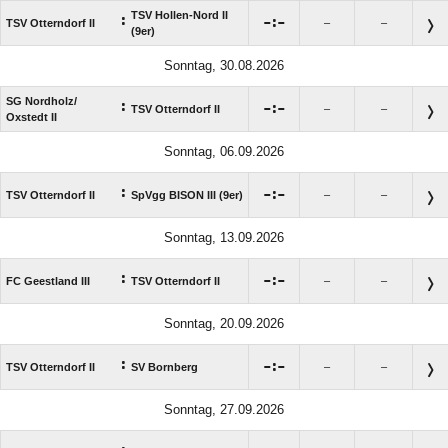
TSV Hollen-Nord II
:

:

TSV Otterndorf II
–
–
(9er)
Sonntag, 30.08.2026
SG Nordholz/​
:

:

TSV Otterndorf II
–
–
Oxstedt II
Sonntag, 06.09.2026
:

:

TSV Otterndorf II
SpVgg BISON III (9er)
–
–
Sonntag, 13.09.2026
:

:

FC Geestland III
TSV Otterndorf II
–
–
Sonntag, 20.09.2026
:

:

TSV Otterndorf II
SV Bornberg
–
–
Sonntag, 27.09.2026