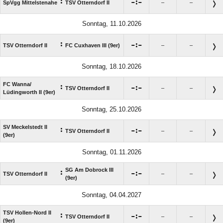
:

:

SpVgg Mittelstenahe
TSV Otterndorf II
–
–
Sonntag, 11.10.2026
:

:

TSV Otterndorf II
FC Cuxhaven III (9er)
–
–
Sonntag, 18.10.2026
FC Wanna/​
:

:

TSV Otterndorf II
–
–
Lüdingworth II (9er)
Sonntag, 25.10.2026
SV Meckelstedt II
:

:

TSV Otterndorf II
–
–
(9er)
Sonntag, 01.11.2026
SG Am Dobrock III
:

:

TSV Otterndorf II
–
–
(9er)
Sonntag, 04.04.2027
TSV Hollen-Nord II
:

:

TSV Otterndorf II
–
–
(9er)