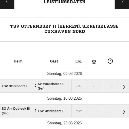
LEISTUNGSDATEN
TSV OTTERNDORF II (HERREN), 3.KREISKLASSE
CUXHAVEN NORD
Heim
Gast
Erg.
Sonntag, 09.08.2026
SV Meckelstedt II
:

:

TSV Otterndorf II
–
–
(9er)
Sonntag, 16.08.2026
SG Am Dobrock III
:

:

TSV Otterndorf II
–
–
(9er)
Sonntag, 23.08.2026