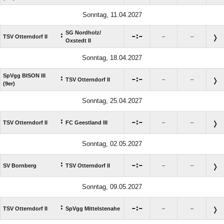
Sonntag, 11.04.2027
SG Nordholz/​
:

:

TSV Otterndorf II
–
–
Oxstedt II
Sonntag, 18.04.2027
SpVgg BISON III
:

:

TSV Otterndorf II
–
–
(9er)
Sonntag, 25.04.2027
:

:

TSV Otterndorf II
FC Geestland III
–
–
Sonntag, 02.05.2027
:

:

SV Bornberg
TSV Otterndorf II
–
–
Sonntag, 09.05.2027
:

:

TSV Otterndorf II
SpVgg Mittelstenahe
–
–