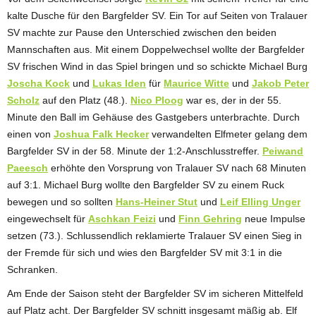
kalte Dusche für den Bargfelder SV. Ein Tor auf Seiten von Tralauer
SV machte zur Pause den Unterschied zwischen den beiden
Mannschaften aus. Mit einem Doppelwechsel wollte der Bargfelder
SV frischen Wind in das Spiel bringen und so schickte Michael Burg
Joscha Kock
und
Lukas Iden
für
Maurice Witte
und
Jakob Peter
Scholz
auf den Platz (48.).
Nico Ploog
war es, der in der 55.
Minute den Ball im Gehäuse des Gastgebers unterbrachte. Durch
einen von
Joshua Falk Hecker
verwandelten Elfmeter gelang dem
Bargfelder SV in der 58. Minute der 1:2-Anschlusstreffer.
Peiwand
Paeesch
erhöhte den Vorsprung von Tralauer SV nach 68 Minuten
auf 3:1. Michael Burg wollte den Bargfelder SV zu einem Ruck
bewegen und so sollten
Hans-Heiner Stut
und
Leif Elling Unger
eingewechselt für
Aschkan Feizi
und
Finn Gehring
neue Impulse
setzen (73.). Schlussendlich reklamierte Tralauer SV einen Sieg in
der Fremde für sich und wies den Bargfelder SV mit 3:1 in die
Schranken.
Am Ende der Saison steht der Bargfelder SV im sicheren Mittelfeld
auf Platz acht. Der Bargfelder SV schnitt insgesamt mäßig ab. Elf