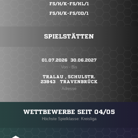
FS/H/K-FS/HL/1
FS/H/K-FS/OD/1
SPIELSTÄTTEN
01.07.2026 ​ 30.06.2027
Von - Bis
TRALAU , SCHULSTR.
23843 TRAVENBRÜCK
Adresse
WETTBEWERBE SEIT 04/05
Höchste Spielklasse: Kreisliga