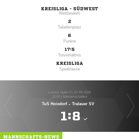
KREISLIGA - SÜDWEST
Wettbewerb
2
Tabellenplatz
6
Punkte
17:5
Torverhältnis
KREISLIGA
Spielklasse
Letztes Spiel: Fr, 07.08.2026
20:00 | Meisterschaften
TuS Hoisdorf
-
Tralauer SV

:

MANNSCHAFTS-NEWS