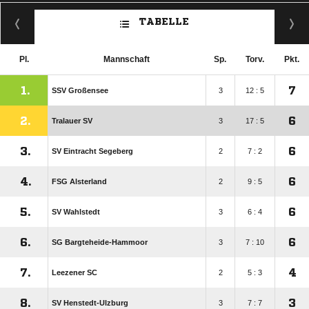
TABELLE
Pl.
Mannschaft
Sp.
Torv.
Pkt.
1.
7
SSV Großensee
3
12 : 5
2.
6
Tralauer SV
3
17 : 5
3.
6
SV Eintracht Segeberg
2
7 : 2
4.
6
FSG Alsterland
2
9 : 5
5.
6
SV Wahlstedt
3
6 : 4
6.
6
SG Bargteheide-Hammoor
3
7 : 10
7.
4
Leezener SC
2
5 : 3
8.
3
SV Henstedt-Ulzburg
3
7 : 7