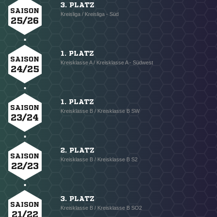
3. PLATZ
SAISON
Kreisliga / Kreisliga - Süd
25/26
1. PLATZ
SAISON
Kreisklasse A / Kreisklasse A - Südwest
24/25
1. PLATZ
SAISON
Kreisklasse B / Kreisklasse B SW
23/24
2. PLATZ
SAISON
Kreisklasse B / Kreisklasse B S2
22/23
3. PLATZ
SAISON
Kreisklasse B / Kreisklasse B SO2
21/22