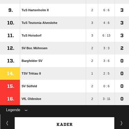
9.
3
TuS Hartenholm II
2
6 : 6
10.
3
TuS Teutonia Alveslohe
3
4 : 6
11.
3
TuS Hoisdorf
3
6 : 13
12.
2
SV Bor. Möhnsen
2
3 : 3
13.
0
Bargfelder SV
2
3 : 6
14.
0
TSV Trittau II
1
2 : 5
15.
0
SV Sülfeld
2
0 : 6
16.
0
VfL Oldesloe
2
3 : 11
Legende
KADER