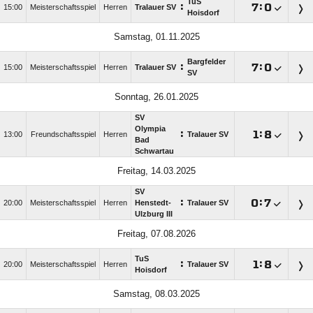
TuS
:

:

15:00
Meisterschaftsspiel
Herren
Tralauer SV
Hoisdorf
Samstag, 01.11.2025
Bargfelder
:

:

15:00
Meisterschaftsspiel
Herren
Tralauer SV
SV
Sonntag, 26.01.2025
SV
Olympia
:

:

13:00
Freundschaftsspiel
Herren
Tralauer SV
Bad
Schwartau
Freitag, 14.03.2025
SV
:

:

20:00
Meisterschaftsspiel
Herren
Henstedt-
Tralauer SV
Ulzburg III
Freitag, 07.08.2026
TuS
:

:

20:00
Meisterschaftsspiel
Herren
Tralauer SV
Hoisdorf
Samstag, 08.03.2025