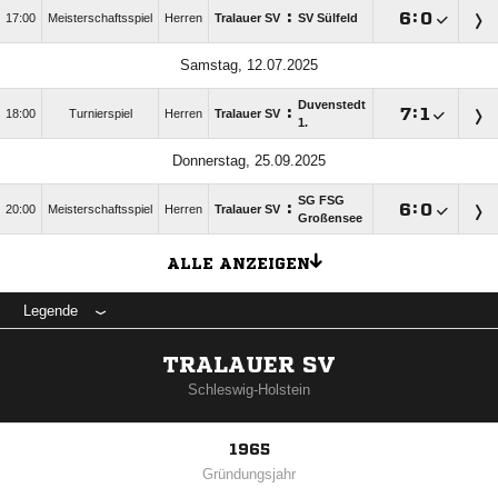
:

:

17:00
Meisterschaftsspiel
Herren
Tralauer SV
SV Sülfeld
Samstag, 12.07.2025
Duvenstedt
:

:

18:00
Turnierspiel
Herren
Tralauer SV
1.
Donnerstag, 25.09.2025
SG FSG
:

:

20:00
Meisterschaftsspiel
Herren
Tralauer SV
Großensee
ALLE ANZEIGEN
Legende
TRALAUER SV
Schleswig-Holstein
1965
Gründungsjahr