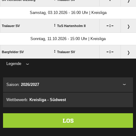
Samstag, 03.10.2026 - 16:00 Uhr | Kreisliga
:

:

Tralauer SV
TuS Hartenholm II
Sonntag, 11.10.2026 - 15:00 Uhr | Kreisliga
:

:

Bargfelder SV
Tralauer SV
Legende
ANZEIGE
Saison:
2026/2027
Wettbewerb:
Kreisliga - Südwest
LOS