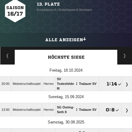
13. PLATZ
SAISON
Kreisklasse A / Kreisklasse A Stormarn
16/17
ALLE ANZEIGEN
HÖCHSTE SIEGE
Freitag, 18.10.2024
SV
:

:

20:00
Meisterschaftsspiel
Herren
Todesfelde
Tralauer SV
III
Sonntag, 15.09.2024
SG Oering-
:

:

13:00
Meisterschaftsspiel
Herren
Tralauer SV
Seth II
Samstag, 30.08.2025